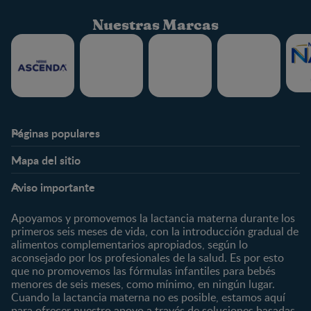
Nuestras Marcas
Páginas populares
Nestlé FamilyNes
Club
Mapa del sitio
Expertos en Nutrición
Beneficios
Etapas
Temas
Preguntas Frecuentes
Inicia Sesión
Aviso importante
Preconcepción
Crecimiento y desarrollo
Contáctanos
Regístrate
Embarazo
Nutrición
Apoyamos y promovemos la lactancia materna durante los
¿Quiénes somos?
Posparto
Salud
primeros seis meses de vida, con la introducción gradual de
alimentos complementarios apropiados, según lo
Marcas y productos
0 a 4 meses
Maternidad
aconsejado por los profesionales de la salud. Es por esto
Nuestros Productos
4 a 6 meses
Paternidad
que no promovemos las fórmulas infantiles para bebés
Nuestras Marcas
menores de seis meses, como mínimo, en ningún lugar.
6 a 8 meses
Vida en familia
Cuando la lactancia materna no es posible, estamos aquí
8 a 12 meses
para ofrecer nuestro apoyo a través de soluciones basadas