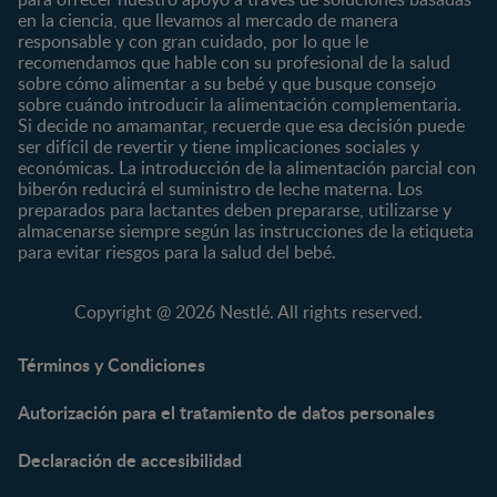
12 a 24 meses
en la ciencia, que llevamos al mercado de manera
responsable y con gran cuidado, por lo que le
Desde 2 años
recomendamos que hable con su profesional de la salud
Preescolar
sobre cómo alimentar a su bebé y que busque consejo
sobre cuándo introducir la alimentación complementaria.
Escolar
Si decide no amamantar, recuerde que esa decisión puede
ser difícil de revertir y tiene implicaciones sociales y
Marcas
Productos
económicas. La introducción de la alimentación parcial con
CERELAC®
Cereales Infantiles
biberón reducirá el suministro de leche materna. Los
GERBER®
Compotas y galletas
preparados para lactantes deben prepararse, utilizarse y
almacenarse siempre según las instrucciones de la etiqueta
KLIM®
Fórmulas Infantiles
para evitar riesgos para la salud del bebé.
NAN® 3
Vitaminas y Suplementos
NAN® Comfort 3
Copyright @ 2026 Nestlé. All rights reserved.
NAN® Optipro® 3
NAN® Supreme 3
Términos y Condiciones
NESTOGENO® 3
Autorización para el tratamiento de datos personales
NESTUM®
KLIM® NUTRIADVANCE®
Declaración de accesibilidad
KLIM® Snacks