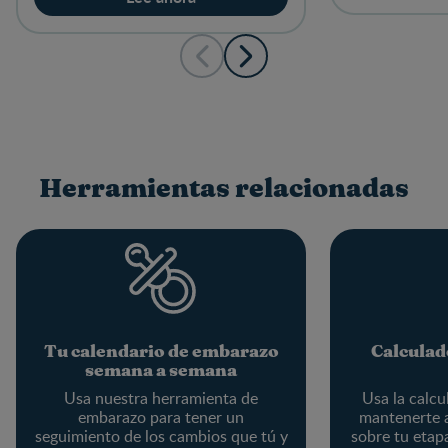
Herramientas relacionadas
Tu calendario de embarazo
Calculad
semana a semana
Usa nuestra herramienta de
Usa la calcu
embarazo para tener un
mantenerte a
seguimiento de los cambios que tú y
sobre tu etapa