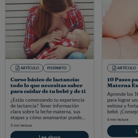
ARTÍCULO
POSPARTO
ARTÍCULO
Curso básico de lactancia:
10 Pasos pa
todo lo que necesitas saber
Materna Ex
para cuidar de tu bebé y de ti
Aprende los 1
¿Estás comenzando tu experiencia
para lograr un
de lactancia? Tener información
exitosa y forta
clara sobre la leche materna, sus
bebé. ¡Consejo
etapas y cómo amamantar puede
efectivos!
6 min lectura
ayudarte a disfrutar cada momento
3 min lectura
con tu bebé.
L
Lee ahora