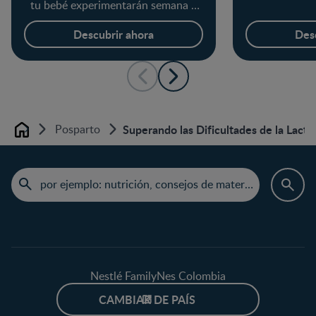
tu bebé experimentarán semana a
semana, además mantente
actualizada con tu fecha de parto y
Descubrir ahora
Des
desarrollo de tu be
Posparto
Superando las Dificultades de la Lact
Home
Nestlé FamilyNes Colombia
CAMBIAR DE PAÍS