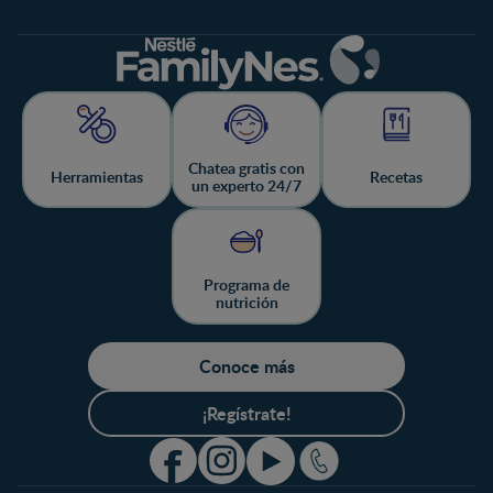
Chatea gratis con
Herramientas
Recetas
un experto 24/7
Programa de
nutrición
Conoce más
¡Regístrate!