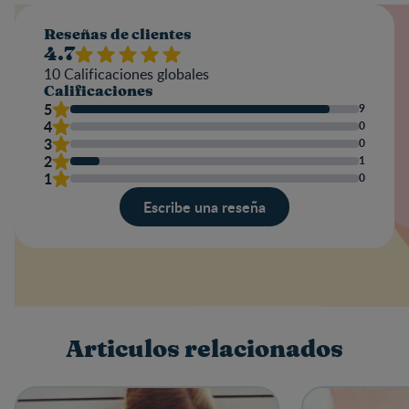
Reseñas de clientes
4.7
10
Calificaciones globales
Calificaciones
5
9
4
0
3
0
2
1
1
0
Escribe una reseña
Valoración
Nombre
Articulos relacionados
Escribe una reseña