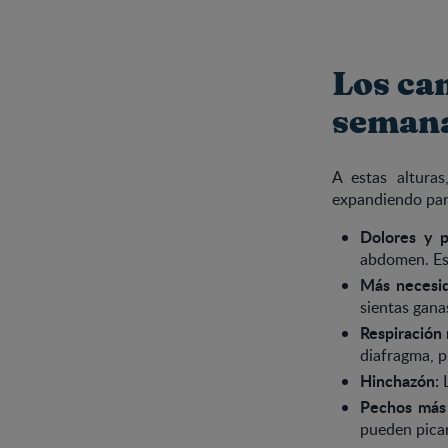
Los ca
seman
A estas alturas
expandiendo para
Dolores y p
abdomen. Est
Más necesid
sientas gana
Respiración 
diafragma, p
Hinchazón:
L
Pechos más 
pueden picar