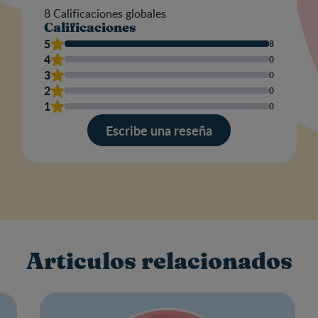
8
Calificaciones globales
Calificaciones
Nom
5
8
4
0
3
0
2
0
Escr
1
0
una
res
Escribe una reseña
Articulos relacionados