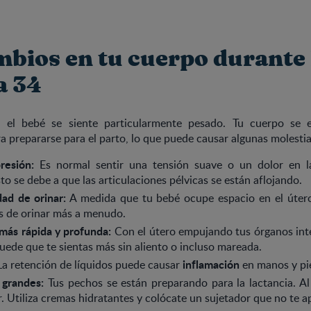
mbios en tu cuerpo durante 
a 34
, el bebé se siente particularmente pesado. Tu cuerpo se 
 prepararse para el parto, lo que puede causar algunas molestia
resión:
Es normal sentir una tensión suave o un dolor en la
o se debe a que las articulaciones pélvicas se están aflojando.
ad de orinar:
A medida que tu bebé ocupe espacio en el útero
s de orinar más a menudo.
más rápida y profunda:
Con el útero empujando tus órganos inte
uede que te sientas más sin aliento o incluso mareada.
inflamación
a retención de líquidos puede causar
en manos y pi
grandes:
Tus pechos se están preparando para la lactancia. Al e
. Utiliza cremas hidratantes y colócate un sujetador que no te ap