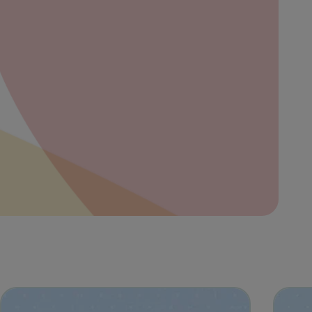
bre
ibe
eña