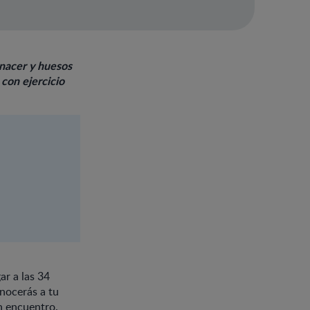
 nacer y huesos
 con ejercicio
ar a las 34
nocerás a tu
an encuentro.