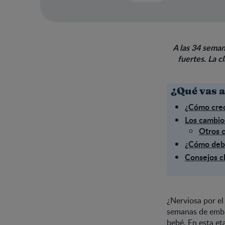
A las 34 seman
fuertes. La c
¿Qué vas a
¿Cómo crec
Los cambio
Otros 
¿Cómo debe
Consejos c
¿Nerviosa por el
semanas de emba
bebé. En esta et