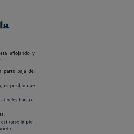
la
está aflojando y
s:
 parte baja del
, es posible que
stinales hacia el
es.
stirarse la piel,
riete.