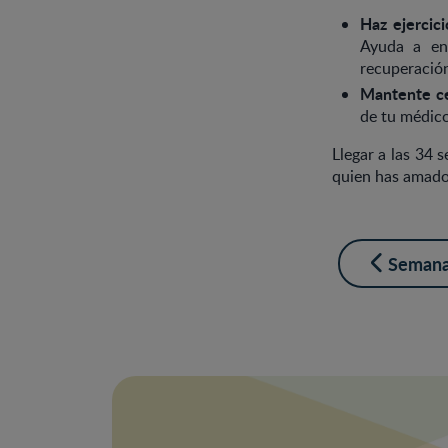
Haz ejercic
Ayuda a en
recuperación
Mantente ce
de tu médico
Llegar a las 34
quien has amado 
Semana