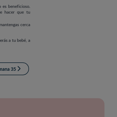
 es beneficioso.
de hacer que tu
 mantengas cerca
rás a tu bebé, a
mana 35
ración