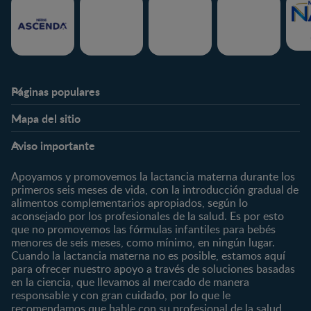
Páginas populares
Nestlé FamilyNes
Club
Mapa del sitio
Expertos en Nutrición
Beneficios
Etapas
Temas
Preguntas Frecuentes
Inicia Sesión
Aviso importante
Preconcepción
Crecimiento y desarrollo
Contáctanos
Regístrate
Embarazo
Nutrición
Apoyamos y promovemos la lactancia materna durante los
¿Quiénes somos?
Posparto
Salud
primeros seis meses de vida, con la introducción gradual de
alimentos complementarios apropiados, según lo
Marcas y productos
0 a 4 meses
Maternidad
aconsejado por los profesionales de la salud. Es por esto
Nuestros Productos
4 a 6 meses
Paternidad
que no promovemos las fórmulas infantiles para bebés
Nuestras Marcas
menores de seis meses, como mínimo, en ningún lugar.
6 a 8 meses
Vida en familia
Cuando la lactancia materna no es posible, estamos aquí
8 a 12 meses
para ofrecer nuestro apoyo a través de soluciones basadas
12 a 24 meses
en la ciencia, que llevamos al mercado de manera
responsable y con gran cuidado, por lo que le
Desde 2 años
recomendamos que hable con su profesional de la salud