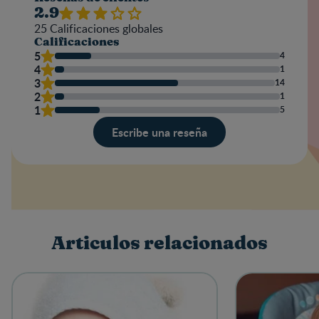
2.9
25
Calificaciones globales
Calificaciones
5
4
4
1
3
14
2
1
1
5
Escribe una reseña
Valoración
Nombre
Articulos relacionados
Escribe una reseña