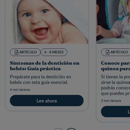
ARTÍCULO
6 - 8 MESES
ARTÍCULO
Síntomas de la dentición en
Conoce para
bebés: Guía práctica
quinoa par
Prepárate para la dentición en
Si tienes la p
bebés con esta guía esencial.
sirve la quino
podrás conoce
4 min lectura
que puedes pr
relacionado a 
Lee ahora
3 min lectura
en el crecimie
L