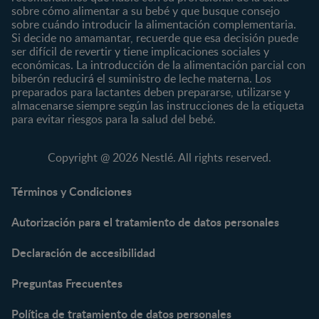
Preescolar
sobre cómo alimentar a su bebé y que busque consejo
sobre cuándo introducir la alimentación complementaria.
Escolar
Si decide no amamantar, recuerde que esa decisión puede
ser difícil de revertir y tiene implicaciones sociales y
Marcas
Productos
económicas. La introducción de la alimentación parcial con
CERELAC®
Cereales Infantiles
biberón reducirá el suministro de leche materna. Los
GERBER®
Compotas y galletas
preparados para lactantes deben prepararse, utilizarse y
almacenarse siempre según las instrucciones de la etiqueta
KLIM®
Fórmulas Infantiles
para evitar riesgos para la salud del bebé.
NAN® 3
Vitaminas y Suplementos
NAN® Comfort 3
Copyright @ 2026 Nestlé. All rights reserved.
NAN® Optipro® 3
NAN® Supreme 3
Términos y Condiciones
NESTOGENO® 3
Autorización para el tratamiento de datos personales
NESTUM®
KLIM® NUTRIADVANCE®
Declaración de accesibilidad
KLIM® Snacks
NESCARE®
Preguntas Frecuentes
Herramientas
Política de tratamiento de datos personales