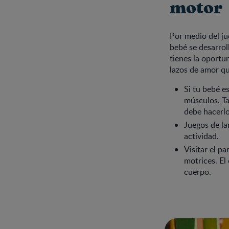
motor
Por medio del ju
bebé se desarrol
tienes la oportu
lazos de amor qu
Si tu bebé e
músculos. T
debe hacerlo
Juegos de la
actividad.
Visitar el p
motrices. El
cuerpo.