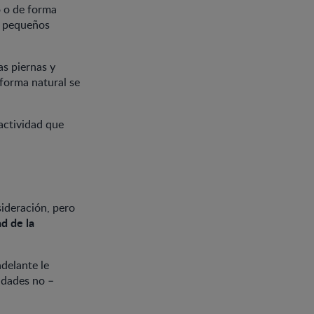
o o de forma
os pequeños
as piernas y
forma natural se
actividad que
ideración, pero
ad de la
delante le
lidades no –