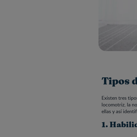
Tipos 
Existen tres tip
locomotriz, la n
ellas y así iden
1. Habil