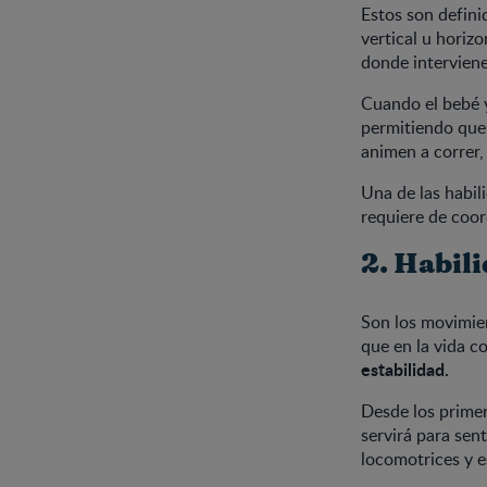
Estos son defini
vertical u horizo
donde intervienen
Cuando el bebé y
permitiendo que 
animen a correr,
Una de las habil
requiere de coor
2. Habil
Son los movimien
que en la vida co
estabilidad.
Desde los primer
servirá para sent
locomotrices y e