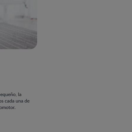
pequeño, la
mos cada una de
comotor.