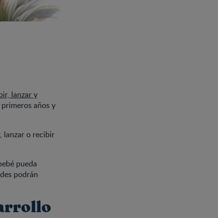
bir, lanzar y
s primeros años y
 lanzar o recibir
 bebé pueda
udes podrán
arrollo