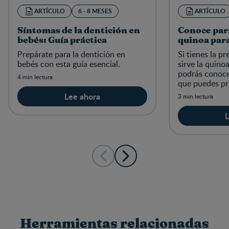
ARTÍCULO
6 - 8 MESES
ARTÍCULO
Síntomas de la dentición en
Conoce para
bebés: Guía práctica
quinoa par
Prepárate para la dentición en
Si tienes la p
bebés con esta guía esencial.
sirve la quino
podrás conoce
4 min lectura
que puedes pr
relacionado a 
Lee ahora
3 min lectura
en el crecimie
L
Herramientas relacionadas