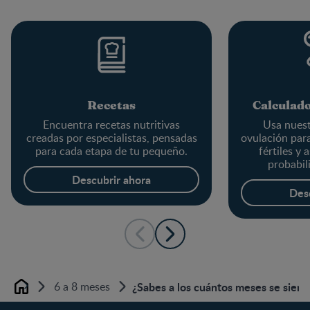
Recetas
Calculado
Encuentra recetas nutritivas
Usa nuest
creadas por especialistas, pensadas
ovulación par
para cada etapa de tu pequeño.
fértiles y 
probabil
em
Descubrir ahora
Des
6 a 8 meses
¿Sabes a los cuántos meses se sient
Home