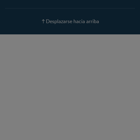
Nombres para tu bebé
Recetas
Desplazarse hacia arriba
Calculadora de color de
ojos
Calculadora de Alergias
Curvas de Crecimiento
Paso a paso
Guías