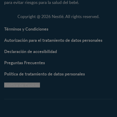
para evitar riesgos para la salud del bebé.
NAN® 3
Vitaminas y Suplementos
NAN® Comfort 3
Copyright @ 2026 Nestlé. All rights reserved.
NAN® Optipro® 3
NAN® Supreme 3
Términos y Condiciones
NESTOGENO® 3
Autorización para el tratamiento de datos personales
NESTUM®
KLIM® NUTRIADVANCE®
Declaración de accesibilidad
KLIM® Snacks
NESCARE®
Preguntas Frecuentes
Herramientas
Política de tratamiento de datos personales
Buscador de Artículos
Política de Cookies
Buscador de Productos
Embarazo semana a
semana
Calculadora de Fecha de
Parto
Calendario de ovulación