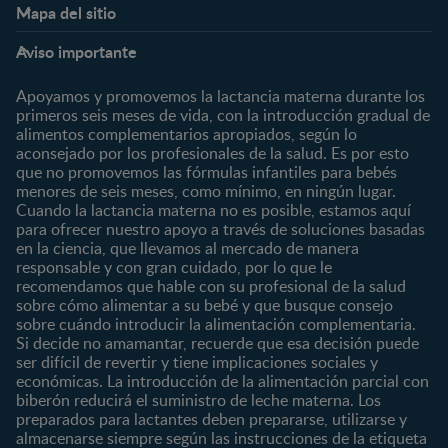
Mapa del sitio
Expertos en Nutrición
Beneficios
Etapas
Temas
Preguntas Frecuentes
Inicia Sesión
Aviso importante
Preconcepción
Crecimiento y desarrollo
Contáctanos
Regístrate
Embarazo
Nutrición
Apoyamos y promovemos la lactancia materna durante los
¿Quiénes somos?
Posparto
Salud
primeros seis meses de vida, con la introducción gradual de
alimentos complementarios apropiados, según lo
Marcas y productos
0 a 4 meses
Maternidad
aconsejado por los profesionales de la salud. Es por esto
Nuestros Productos
4 a 6 meses
Paternidad
que no promovemos las fórmulas infantiles para bebés
Nuestras Marcas
menores de seis meses, como mínimo, en ningún lugar.
6 a 8 meses
Vida en familia
Cuando la lactancia materna no es posible, estamos aquí
8 a 12 meses
para ofrecer nuestro apoyo a través de soluciones basadas
12 a 24 meses
en la ciencia, que llevamos al mercado de manera
responsable y con gran cuidado, por lo que le
Desde 2 años
recomendamos que hable con su profesional de la salud
Preescolar
sobre cómo alimentar a su bebé y que busque consejo
sobre cuándo introducir la alimentación complementaria.
Escolar
Si decide no amamantar, recuerde que esa decisión puede
ser difícil de revertir y tiene implicaciones sociales y
Marcas
Productos
económicas. La introducción de la alimentación parcial con
CERELAC®
Cereales Infantiles
biberón reducirá el suministro de leche materna. Los
GERBER®
Compotas y galletas
preparados para lactantes deben prepararse, utilizarse y
almacenarse siempre según las instrucciones de la etiqueta
KLIM®
Fórmulas Infantiles