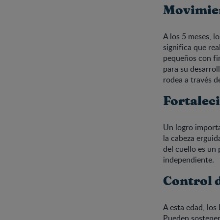
Movimie
A los 5 meses, l
significa que re
pequeños con fir
para su desarrol
rodea a través de
Fortalec
Un logro importa
la cabeza erguid
del cuello es un
independiente.
Control 
A esta edad, los
Pueden sostener