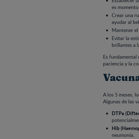
Establecer u
es momento 
Crear una ru
ayudar al be
Mantener el 
Evitar la est
brillantes a 
Es fundamental r
paciencia y la c
Vacuna
A los 5 meses, l
Algunas de las v
DTPa (Difter
potencialme
Hib (Haemoph
neumonía.