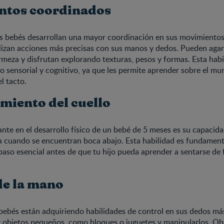
ntos coordinados
os bebés desarrollan una mayor coordinación en sus movimiento
alizan acciones más precisas con sus manos y dedos. Pueden agar
meza y disfrutan explorando texturas, pesos y formas. Esta habil
lo sensorial y cognitivo, ya que les permite aprender sobre el mu
l tacto.
imiento del cuello
nte en el desarrollo físico de un bebé de 5 meses es su capacid
a cuando se encuentran boca abajo. Esta habilidad es fundamenta
 paso esencial antes de que tu hijo pueda aprender a sentarse de
de la mano
 bebés están adquiriendo habilidades de control en sus dedos más
 objetos pequeños, como bloques o juguetes y manipularlos. O