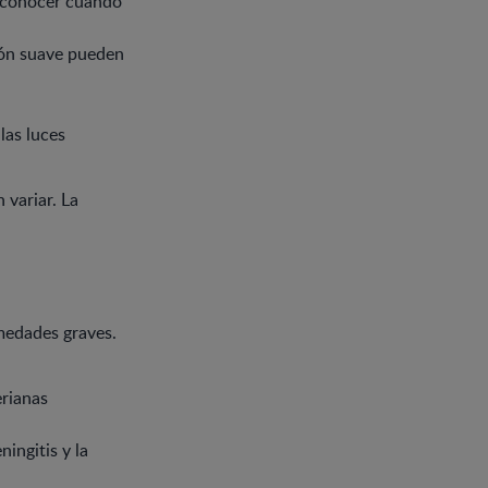
reconocer cuándo
ción suave pueden
las luces
 variar. La
rmedades graves.
erianas
ingitis y la