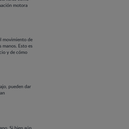
inación motora
el movimiento de
us manos. Esto es
acio y de cómo
ajo, pueden dar
ran
ano. Si bien aún