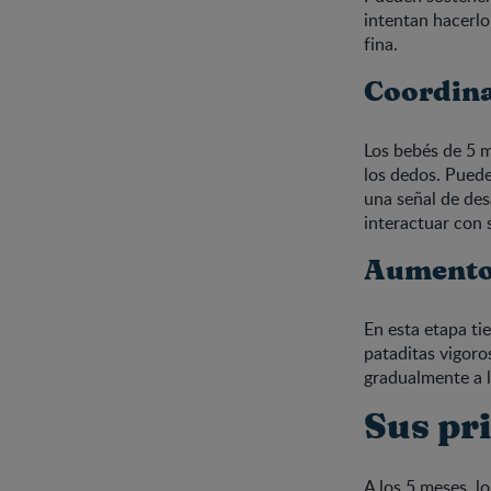
intentan hacerlo
fina.
Coordina
Los bebés de 5 m
los dedos. Puede
una señal de des
interactuar con 
Aumento 
En esta etapa ti
pataditas vigor
gradualmente a l
Sus pr
A los 5 meses, l