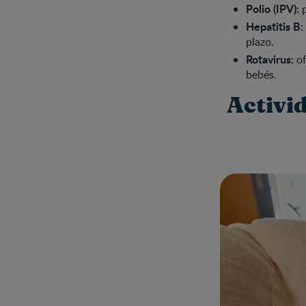
Polio (IPV):
p
Hepatitis B:
plazo.
Rotavirus:
of
bebés.
Activi