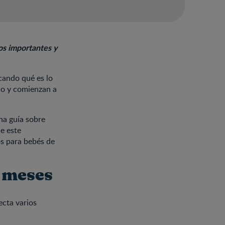
os importantes y
cando qué es lo
ico y comienzan a
na guía sobre
e este
os para bebés de
o meses
ecta varios