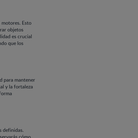
s motores. Esto
rar objetos
idad es crucial
ndo que los
ad para mantener
l y la fortaleza
 forma
 definidas.
bservarás cómo