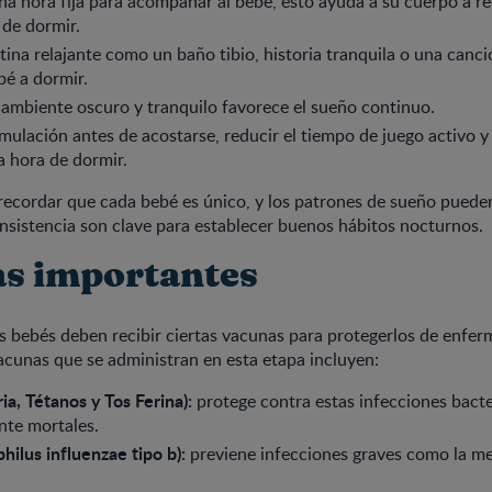
na hora fija para acompañar al bebé, esto ayuda a su cuerpo a 
de dormir.
tina relajante como un baño tibio, historia tranquila o una can
bé a dormir.
ambiente oscuro y tranquilo favorece el sueño continuo.
imulación antes de acostarse, reducir el tiempo de juego activo y 
la hora de dormir.
ecordar que cada bebé es único, y los patrones de sueño pueden
onsistencia son clave para establecer buenos hábitos nocturnos.
s importantes
os bebés deben recibir ciertas vacunas para protegerlos de enfe
acunas que se administran en esta etapa incluyen:
ia, Tétanos y Tos Ferina):
protege contra estas infecciones bact
nte mortales.
ilus influenzae tipo b):
previene infecciones graves como la men