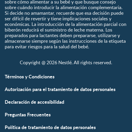
Preescolar
sobre cómo alimentar a su bebé y que busque consejo
sobre cuándo introducir la alimentación complementaria.
Escolar
Si decide no amamantar, recuerde que esa decisión puede
ser difícil de revertir y tiene implicaciones sociales y
Marcas
Productos
económicas. La introducción de la alimentación parcial con
CERELAC®
Cereales Infantiles
biberón reducirá el suministro de leche materna. Los
GERBER®
Compotas y galletas
preparados para lactantes deben prepararse, utilizarse y
almacenarse siempre según las instrucciones de la etiqueta
KLIM®
Fórmulas Infantiles
para evitar riesgos para la salud del bebé.
NAN® 3
Vitaminas y Suplementos
NAN® Comfort 3
Copyright @ 2026 Nestlé. All rights reserved.
NAN® Optipro® 3
NAN® Supreme 3
Términos y Condiciones
NESTOGENO® 3
Autorización para el tratamiento de datos personales
NESTUM®
KLIM® NUTRIADVANCE®
Declaración de accesibilidad
KLIM® Snacks
NESCARE®
Preguntas Frecuentes
Herramientas
Política de tratamiento de datos personales