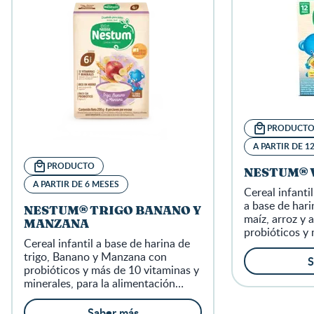
PRODUCT
A PARTIR DE 1
PRODUCTO
NESTUM® 
A PARTIR DE 6 MESES
Cereal infantil
a base de hari
NESTUM® TRIGO BANANO Y
maíz, arroz y 
MANZANA
probióticos y 
Cereal infantil a base de harina de
minerales, par
trigo, Banano y Manzana con
complementari
S
probióticos y más de 10 vitaminas y
partir de 12 
minerales, para la alimentación
complementaria de los niños a
partir de 6 meses
Saber más