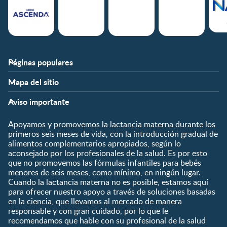
Páginas populares
Nestlé FamilyNes
Club
Mapa del sitio
Expertos en Nutrición
Beneficios
Etapas
Temas
Preguntas Frecuentes
Inicia Sesión
Aviso importante
Preconcepción
Crecimiento y desarrollo
Contáctanos
Regístrate
Embarazo
Nutrición
Apoyamos y promovemos la lactancia materna durante los
¿Quiénes somos?
Posparto
Salud
primeros seis meses de vida, con la introducción gradual de
alimentos complementarios apropiados, según lo
Marcas y productos
0 a 4 meses
Maternidad
aconsejado por los profesionales de la salud. Es por esto
Nuestros Productos
4 a 6 meses
Paternidad
que no promovemos las fórmulas infantiles para bebés
Nuestras Marcas
menores de seis meses, como mínimo, en ningún lugar.
6 a 8 meses
Vida en familia
Cuando la lactancia materna no es posible, estamos aquí
8 a 12 meses
para ofrecer nuestro apoyo a través de soluciones basadas
12 a 24 meses
en la ciencia, que llevamos al mercado de manera
responsable y con gran cuidado, por lo que le
Desde 2 años
recomendamos que hable con su profesional de la salud