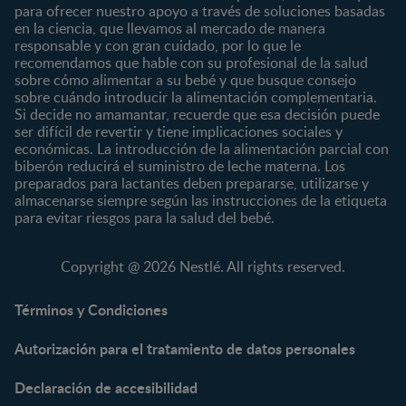
8 a 12 meses
para ofrecer nuestro apoyo a través de soluciones basadas
12 a 24 meses
en la ciencia, que llevamos al mercado de manera
responsable y con gran cuidado, por lo que le
Desde 2 años
recomendamos que hable con su profesional de la salud
Preescolar
sobre cómo alimentar a su bebé y que busque consejo
sobre cuándo introducir la alimentación complementaria.
Escolar
Si decide no amamantar, recuerde que esa decisión puede
ser difícil de revertir y tiene implicaciones sociales y
Marcas
Productos
económicas. La introducción de la alimentación parcial con
CERELAC®
Cereales Infantiles
biberón reducirá el suministro de leche materna. Los
GERBER®
Compotas y galletas
preparados para lactantes deben prepararse, utilizarse y
almacenarse siempre según las instrucciones de la etiqueta
KLIM®
Fórmulas Infantiles
para evitar riesgos para la salud del bebé.
NAN® 3
Vitaminas y Suplementos
NAN® Comfort 3
Copyright @ 2026 Nestlé. All rights reserved.
NAN® Optipro® 3
NAN® Supreme 3
Términos y Condiciones
NESTOGENO® 3
Autorización para el tratamiento de datos personales
NESTUM®
KLIM® NUTRIADVANCE®
Declaración de accesibilidad
KLIM® Snacks