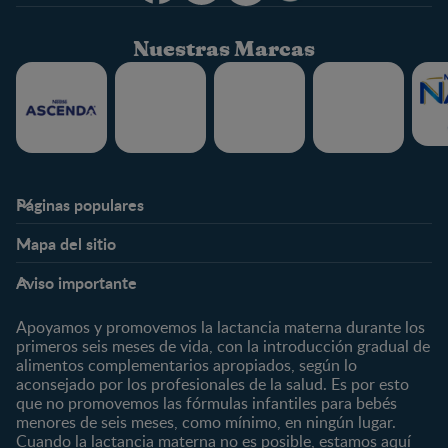
Nuestras Marcas
Páginas populares
Nestlé FamilyNes
Club
Mapa del sitio
Expertos en Nutrición
Beneficios
Etapas
Temas
Preguntas Frecuentes
Inicia Sesión
Aviso importante
Preconcepción
Crecimiento y desarrollo
Contáctanos
Regístrate
Embarazo
Nutrición
Apoyamos y promovemos la lactancia materna durante los
¿Quiénes somos?
Posparto
Salud
primeros seis meses de vida, con la introducción gradual de
alimentos complementarios apropiados, según lo
Marcas y productos
0 a 4 meses
Maternidad
aconsejado por los profesionales de la salud. Es por esto
Nuestros Productos
4 a 6 meses
Paternidad
que no promovemos las fórmulas infantiles para bebés
Nuestras Marcas
menores de seis meses, como mínimo, en ningún lugar.
6 a 8 meses
Vida en familia
Cuando la lactancia materna no es posible, estamos aquí