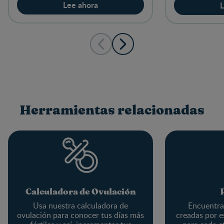
Lee ahora
L
Herramientas relacionadas
Calculadora de Ovulación
Usa nuestra calculadora de
Encuentra 
ovulación para conocer tus días más
creadas por e