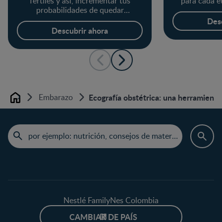
fértiles y así, incrementar tus
para cada e
probabilidades de quedar
embarazada.
Des
Descubrir ahora
Embarazo
Ecografía obstétrica: una herramienta
Home
Nestlé FamilyNes Colombia
CAMBIAR DE PAÍS