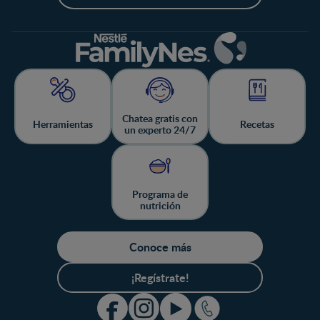
Chatea gratis con
Herramientas
Recetas
un experto 24/7
Programa de
nutrición
Conoce más
¡Regístrate!