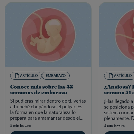
ARTÍCULO
EMBARAZO
ARTÍCULO
Conoce más sobre las 22
¿Ansiosa? E
semanas de embarazo
semana 31 
Si pudieras mirar dentro de ti, verías
¡
Has llegado a
a tu bebé chupándose el pulgar. Es
se posiciona p
la forma en que la naturaleza lo
sistema urinar
prepara para amamantar desde el
plenamente. D
nacimiento. Emociónate y lee más
de tu cuerpo y
5 min lectura
4 min lectura
sobre esta semana.
recta final.