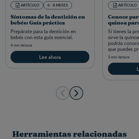
ARTÍCULO
6 - 8 MESES
ARTÍCULO
Síntomas de la dentición en
Conoce para
bebés: Guía práctica
quinoa par
Prepárate para la dentición en
Si tienes la p
bebés con esta guía esencial.
sirve la quino
podrás conoce
4 min lectura
que puedes pr
relacionado a 
Lee ahora
3 min lectura
en el crecimie
L
Herramientas relacionadas