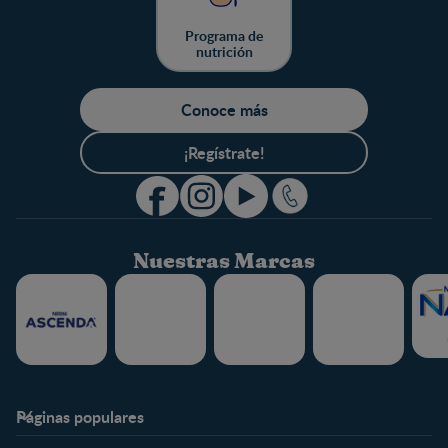
Programa de
nutrición
Conoce más
¡Regístrate!
Nuestras Marcas
Páginas populares
Nestlé FamilyNes
Club