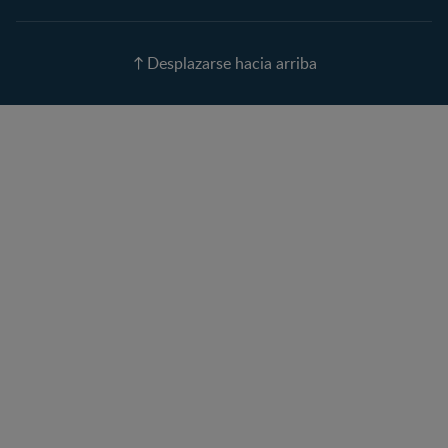
Nombres para tu bebé
Recetas
Desplazarse hacia arriba
Calculadora de color de
ojos
Calculadora de Alergias
Curvas de Crecimiento
Paso a paso
Guías