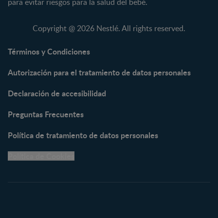
para evitar riesgos para la salud del bebé.
NAN® 3
Vitaminas y Suplementos
NAN® Comfort 3
Copyright @ 2026 Nestlé. All rights reserved.
NAN® Optipro® 3
NAN® Supreme 3
Términos y Condiciones
NESTOGENO® 3
Autorización para el tratamiento de datos personales
NESTUM®
KLIM® NUTRIADVANCE®
Declaración de accesibilidad
KLIM® Snacks
NESCARE®
Preguntas Frecuentes
Herramientas
Política de tratamiento de datos personales
Buscador de Artículos
Política de Cookies
Buscador de Productos
Embarazo semana a
semana
Calculadora de Fecha de
Parto
Calendario de ovulación