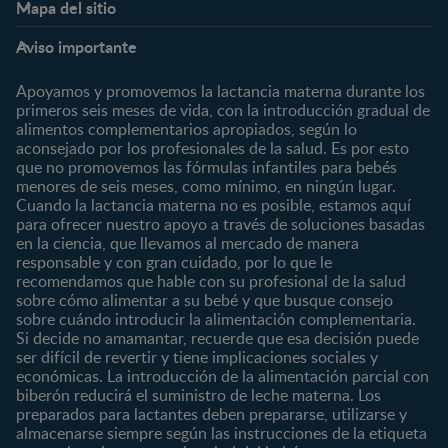
Mapa del sitio
Expertos en Nutrición
Beneficios
Etapas
Temas
Preguntas Frecuentes
Inicia Sesión
Aviso importante
Preconcepción
Crecimiento y desarrollo
Contáctanos
Regístrate
Embarazo
Nutrición
Apoyamos y promovemos la lactancia materna durante los
¿Quiénes somos?
Posparto
Salud
primeros seis meses de vida, con la introducción gradual de
alimentos complementarios apropiados, según lo
Marcas y productos
0 a 4 meses
Maternidad
aconsejado por los profesionales de la salud. Es por esto
Nuestros Productos
4 a 6 meses
Paternidad
que no promovemos las fórmulas infantiles para bebés
Nuestras Marcas
menores de seis meses, como mínimo, en ningún lugar.
6 a 8 meses
Vida en familia
Cuando la lactancia materna no es posible, estamos aquí
8 a 12 meses
para ofrecer nuestro apoyo a través de soluciones basadas
12 a 24 meses
en la ciencia, que llevamos al mercado de manera
responsable y con gran cuidado, por lo que le
Desde 2 años
recomendamos que hable con su profesional de la salud
Preescolar
sobre cómo alimentar a su bebé y que busque consejo
sobre cuándo introducir la alimentación complementaria.
Escolar
Si decide no amamantar, recuerde que esa decisión puede
ser difícil de revertir y tiene implicaciones sociales y
Marcas
Productos
económicas. La introducción de la alimentación parcial con
CERELAC®
Cereales Infantiles
biberón reducirá el suministro de leche materna. Los
GERBER®
Compotas y galletas
preparados para lactantes deben prepararse, utilizarse y
almacenarse siempre según las instrucciones de la etiqueta
KLIM®
Fórmulas Infantiles