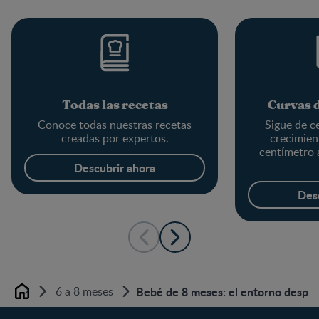
Todas las recetas
Curvas 
Conoce todas nuestras recetas
Sigue de c
creadas por expertos.
crecimien
centímetro a
Descubrir ahora
Des
6 a 8 meses
Bebé de 8 meses: el entorno despier
Home