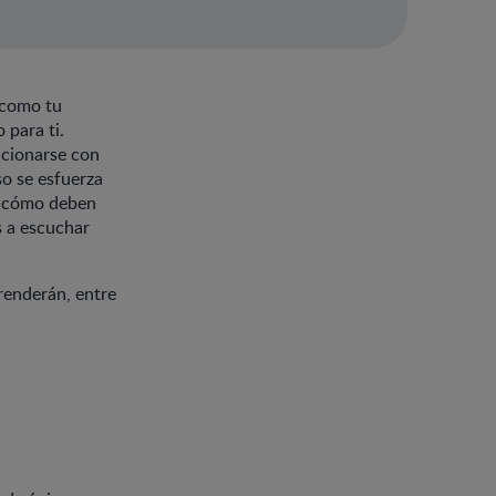
 como tu
 para ti.
lacionarse con
so se esfuerza
de cómo deben
s a escuchar
renderán, entre