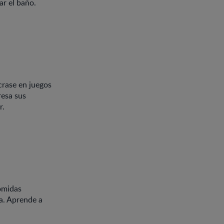
ar el baño.
crase en juegos
resa sus
r.
omidas
ía. Aprende a