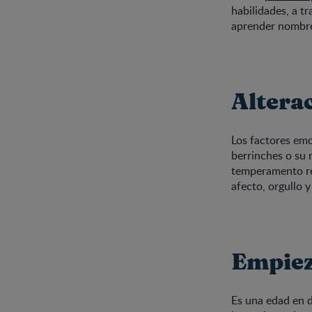
habilidades, a t
aprender nombres
Altera
Los factores emo
berrinches o su 
temperamento re
afecto, orgullo 
Empieza
Es una edad en d