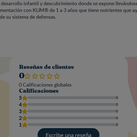
 desarrollo infantil y descubrimiento donde se expone llevándose
mentación con KLIM® de 1 a 3 años que tiene nutrientes que a
de su sistema de defensas.
Valo
Reseñas de clientes
0
0
Calificaciones globales
Calificaciones
Nom
5
0
4
0
3
0
2
0
Escr
1
0
una
res
Escribe una reseña