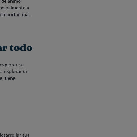
o de ánimo
incipalmente a
 comportan mal.
ar todo
 explorar su
a explorar un
, tiene
esarrollar sus