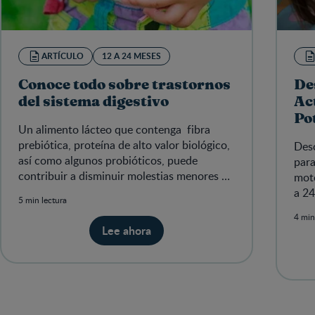
ARTÍCULO
12 A 24 MESES
Conoce todo sobre trastornos
De
del sistema digestivo
Ac
Po
Un alimento lácteo que contenga fibra
Ex
prebiótica, proteína de alto valor biológico,
Desc
así como algunos probióticos, puede
para
contribuir a disminuir molestias menores en
moto
el sistema digestivo de los
a 24
5 min lectura
man
4 min
Lee ahora