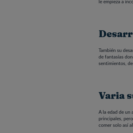
le empieza a inc
Desarr
También su desar
de fantasías don
sentimientos, de
Varia 
A la edad de un 
principales, per
comer solo así al