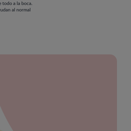
 todo a la boca.
yudan al normal
ración
bre
ibe
eña