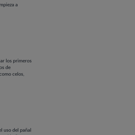
Empieza a
ar los primeros
os de
como celos,
l uso del pañal