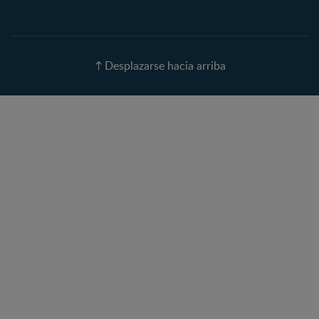
Calendario de ovulación
Nombres para tu bebé
Recetas
Desplazarse hacia arriba
Calculadora de color de
ojos
Calculadora de Alergias
Curvas de Crecimiento
Paso a paso
Guías