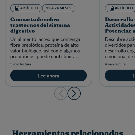
ARTÍCULO
12 A 24 MESES
ARTÍCULO
Conoce todo sobre
Desarrollo 
trastornos del sistema
Actividades
digestivo
Potenciar 
Explorador 
Un alimento lácteo que contenga
Descubre acti
fibra prebiótica, proteína de alto
divertidos par
valor biológico, así como algunos
desarrollo cog
probióticos, puede contribuir a
emocional de 
disminuir molestias menores en el
meses. ¡Promu
5 min lectura
4 min lectura
sistema digestivo de los
manera entret
Lee ahora
L
Herramientas relacionadas