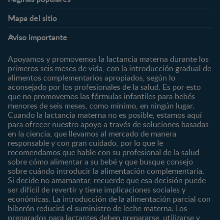
Nestlé FamilyNes
Club
Mapa del sitio
Expertos en Nutrición
Beneficios
Etapas
Temas
Preguntas Frecuentes
Inicia Sesión
Aviso importante
Preconcepción
Crecimiento y desarrollo
Contáctanos
Regístrate
Embarazo
Nutrición
Apoyamos y promovemos la lactancia materna durante los
¿Quiénes somos?
Posparto
Salud
primeros seis meses de vida, con la introducción gradual de
alimentos complementarios apropiados, según lo
Marcas y productos
0 a 4 meses
Maternidad
aconsejado por los profesionales de la salud. Es por esto
Nuestros Productos
4 a 6 meses
Paternidad
que no promovemos las fórmulas infantiles para bebés
Nuestras Marcas
menores de seis meses, como mínimo, en ningún lugar.
6 a 8 meses
Vida en familia
Cuando la lactancia materna no es posible, estamos aquí
8 a 12 meses
para ofrecer nuestro apoyo a través de soluciones basadas
12 a 24 meses
en la ciencia, que llevamos al mercado de manera
responsable y con gran cuidado, por lo que le
Desde 2 años
recomendamos que hable con su profesional de la salud
Preescolar
sobre cómo alimentar a su bebé y que busque consejo
sobre cuándo introducir la alimentación complementaria.
Escolar
Si decide no amamantar, recuerde que esa decisión puede
ser difícil de revertir y tiene implicaciones sociales y
Marcas
Productos
económicas. La introducción de la alimentación parcial con
CERELAC®
Cereales Infantiles
biberón reducirá el suministro de leche materna. Los
GERBER®
Compotas y galletas
preparados para lactantes deben prepararse, utilizarse y