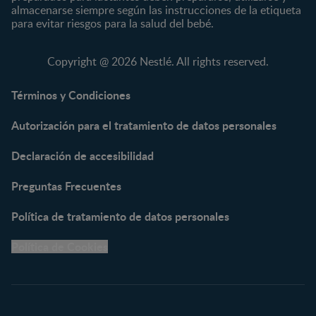
almacenarse siempre según las instrucciones de la etiqueta
KLIM®
Fórmulas Infantiles
para evitar riesgos para la salud del bebé.
NAN® 3
Vitaminas y Suplementos
NAN® Comfort 3
Copyright @ 2026 Nestlé. All rights reserved.
NAN® Optipro® 3
NAN® Supreme 3
Términos y Condiciones
NESTOGENO® 3
Autorización para el tratamiento de datos personales
NESTUM®
KLIM® NUTRIADVANCE®
Declaración de accesibilidad
KLIM® Snacks
NESCARE®
Preguntas Frecuentes
Herramientas
Política de tratamiento de datos personales
Buscador de Artículos
Política de Cookies
Buscador de Productos
Embarazo semana a
semana
Calculadora de Fecha de
Parto