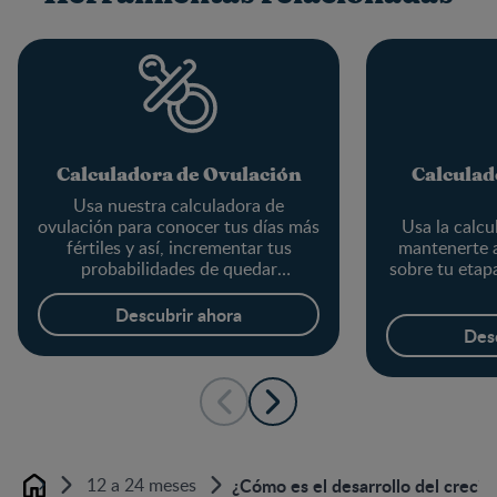
Calculadora de Ovulación
Calculad
Usa nuestra calculadora de
ovulación para conocer tus días más
Usa la calcu
fértiles y así, incrementar tus
mantenerte a
probabilidades de quedar
sobre tu etapa
embarazada.
Descubrir ahora
Des
12 a 24 meses
¿Cómo es el desarrollo del crecim
Home