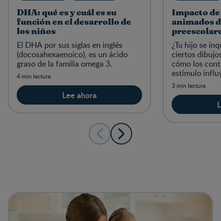
DHA: qué es y cuál es su
Impacto de 
función en el desarrollo de
animados de
los niños
preescolar
El DHA por sus siglas en inglés
¿Tu hijo se in
(docosahexaenoico), es un ácido
ciertos dibuj
graso de la familia omega 3.
cómo los cont
estímulo influ
4 min lectura
3 min lectura
Lee ahora
L
View details