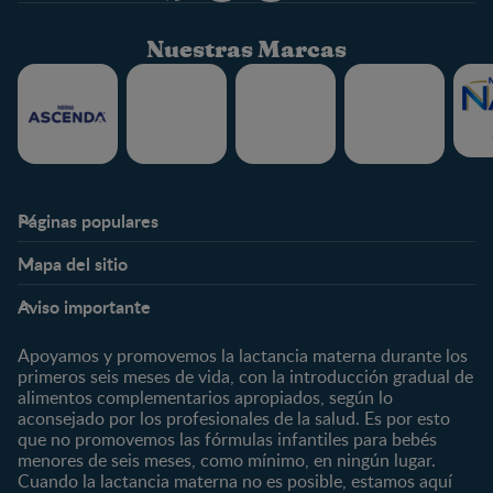
Nuestras Marcas
Páginas populares
Nestlé FamilyNes
Club
Mapa del sitio
Expertos en Nutrición
Beneficios
Etapas
Temas
Preguntas Frecuentes
Inicia Sesión
Aviso importante
Preconcepción
Crecimiento y desarrollo
Contáctanos
Regístrate
Embarazo
Nutrición
Apoyamos y promovemos la lactancia materna durante los
¿Quiénes somos?
Posparto
Salud
primeros seis meses de vida, con la introducción gradual de
alimentos complementarios apropiados, según lo
Marcas y productos
0 a 4 meses
Maternidad
aconsejado por los profesionales de la salud. Es por esto
Nuestros Productos
4 a 6 meses
Paternidad
que no promovemos las fórmulas infantiles para bebés
Nuestras Marcas
menores de seis meses, como mínimo, en ningún lugar.
6 a 8 meses
Vida en familia
Cuando la lactancia materna no es posible, estamos aquí
8 a 12 meses