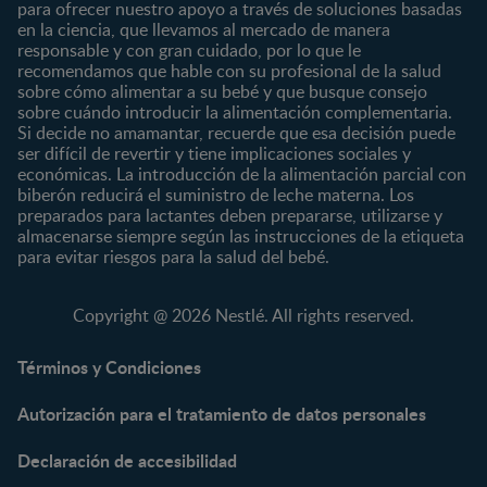
para ofrecer nuestro apoyo a través de soluciones basadas
12 a 24 meses
en la ciencia, que llevamos al mercado de manera
responsable y con gran cuidado, por lo que le
Desde 2 años
recomendamos que hable con su profesional de la salud
Preescolar
sobre cómo alimentar a su bebé y que busque consejo
sobre cuándo introducir la alimentación complementaria.
Escolar
Si decide no amamantar, recuerde que esa decisión puede
ser difícil de revertir y tiene implicaciones sociales y
Marcas
Productos
económicas. La introducción de la alimentación parcial con
CERELAC®
Cereales Infantiles
biberón reducirá el suministro de leche materna. Los
GERBER®
Compotas y galletas
preparados para lactantes deben prepararse, utilizarse y
almacenarse siempre según las instrucciones de la etiqueta
KLIM®
Fórmulas Infantiles
para evitar riesgos para la salud del bebé.
NAN® 3
Vitaminas y Suplementos
NAN® Comfort 3
Copyright @ 2026 Nestlé. All rights reserved.
NAN® Optipro® 3
NAN® Supreme 3
Términos y Condiciones
NESTOGENO® 3
Autorización para el tratamiento de datos personales
NESTUM®
KLIM® NUTRIADVANCE®
Declaración de accesibilidad
KLIM® Snacks