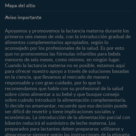
Mapa del sitio
Expertos en Nutrición
Beneficios
Etapas
Temas
Preguntas Frecuentes
Inicia Sesión
Aviso importante
Preconcepción
Crecimiento y desarrollo
Contáctanos
Regístrate
Embarazo
Nutrición
Apoyamos y promovemos la lactancia materna durante los
¿Quiénes somos?
Posparto
Salud
primeros seis meses de vida, con la introducción gradual de
alimentos complementarios apropiados, según lo
Marcas y productos
0 a 4 meses
Maternidad
aconsejado por los profesionales de la salud. Es por esto
Nuestros Productos
4 a 6 meses
Paternidad
que no promovemos las fórmulas infantiles para bebés
Nuestras Marcas
menores de seis meses, como mínimo, en ningún lugar.
6 a 8 meses
Vida en familia
Cuando la lactancia materna no es posible, estamos aquí
8 a 12 meses
para ofrecer nuestro apoyo a través de soluciones basadas
12 a 24 meses
en la ciencia, que llevamos al mercado de manera
responsable y con gran cuidado, por lo que le
Desde 2 años
recomendamos que hable con su profesional de la salud
Preescolar
sobre cómo alimentar a su bebé y que busque consejo
sobre cuándo introducir la alimentación complementaria.
Escolar
Si decide no amamantar, recuerde que esa decisión puede
ser difícil de revertir y tiene implicaciones sociales y
Marcas
Productos
económicas. La introducción de la alimentación parcial con
CERELAC®
Cereales Infantiles
biberón reducirá el suministro de leche materna. Los
GERBER®
Compotas y galletas
preparados para lactantes deben prepararse, utilizarse y
almacenarse siempre según las instrucciones de la etiqueta