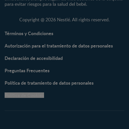
KLIM®
Fórmulas Infantiles
para evitar riesgos para la salud del bebé.
NAN® 3
Vitaminas y Suplementos
NAN® Comfort 3
Copyright @ 2026 Nestlé. All rights reserved.
NAN® Optipro® 3
NAN® Supreme 3
Términos y Condiciones
NESTOGENO® 3
Autorización para el tratamiento de datos personales
NESTUM®
KLIM® NUTRIADVANCE®
Declaración de accesibilidad
KLIM® Snacks
NESCARE®
Preguntas Frecuentes
Herramientas
Política de tratamiento de datos personales
Buscador de Artículos
Política de Cookies
Buscador de Productos
Embarazo semana a
semana
Calculadora de Fecha de
Parto