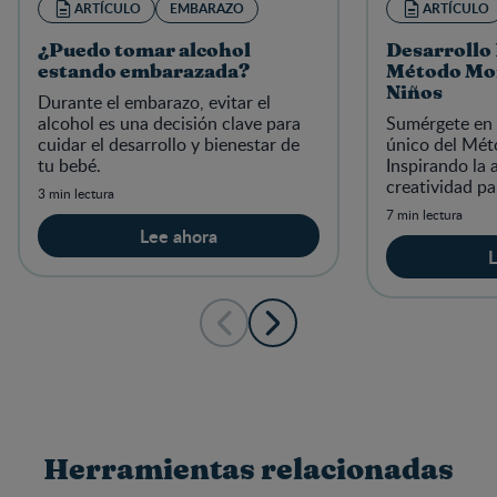
ARTÍCULO
EMBARAZO
ARTÍCULO
¿Puedo tomar alcohol
Desarrollo 
estando embarazada?
Método Mon
Niños
Durante el embarazo, evitar el
alcohol es una decisión clave para
Sumérgete en 
cuidar el desarrollo y bienestar de
único del Mét
tu bebé.
Inspirando la 
creatividad pa
3 min lectura
y armonioso en
7 min lectura
Lee ahora
L
Herramientas relacionadas