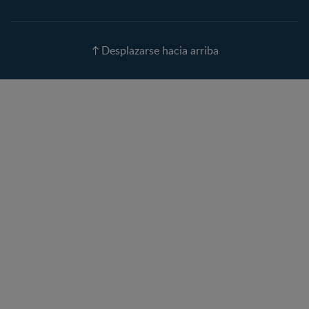
Calendario de ovulación
Nombres para tu bebé
Recetas
Desplazarse hacia arriba
Calculadora de color de
ojos
Calculadora de Alergias
Curvas de Crecimiento
Paso a paso
Guías