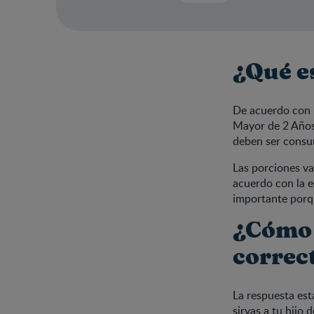
¿Qué e
De acuerdo con 
Mayor de 2 Años
deben ser consu
Las porciones va
acuerdo con la ed
importante porqu
¿Cómo 
correct
La respuesta est
sirvas a tu hijo