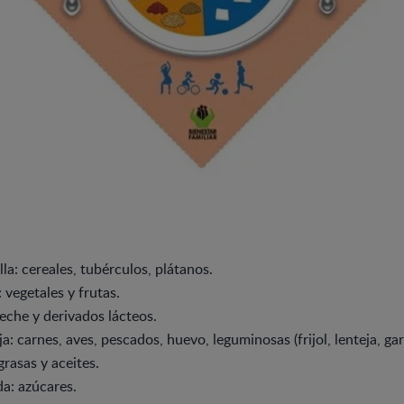
la: cereales, tubérculos, plátanos.
 vegetales y frutas.
leche y derivados lácteos.
a: carnes, aves, pescados, huevo, leguminosas (frijol, lenteja, ga
grasas y aceites.
a: azúcares.