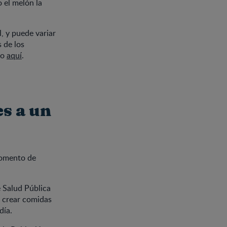
 el melón la
, y puede variar
 de los
do
aquí
.
s a un
momento de
e Salud Pública
a crear comidas
día.