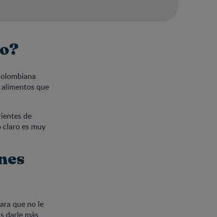
to?
 Colombiana
s alimentos que
rientes de
o claro es muy
nes
ara que no le
ás darle más