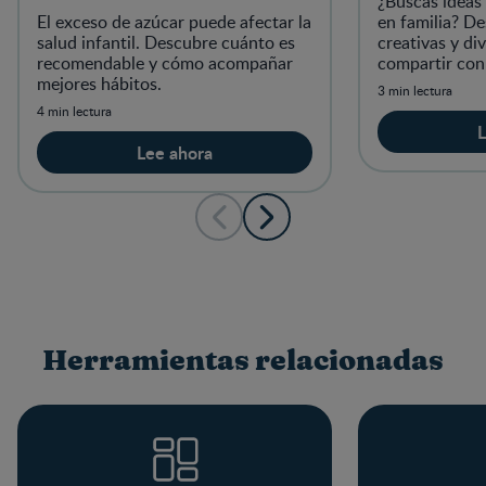
¿Buscas ideas
El exceso de azúcar puede afectar la
en familia? D
salud infantil. Descubre cuánto es
creativas y di
recomendable y cómo acompañar
compartir con 
mejores hábitos.
3 min lectura
4 min lectura
L
Lee ahora
Herramientas relacionadas