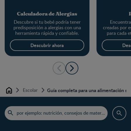
Calculadora de Alergias
Descubre si tu bebé podría tener
Encuentra 
predisposición a alergias con una
creadas por e
herramienta rápida y confiable.
para cada e
Descubrir ahora
Des
Escolar
Guía completa para una alimentación sa
Home