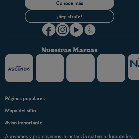
Conoce más
¡Regístrate!
Nuestras Marcas
Páginas populares
Nestlé FamilyNes
Club
Mapa del sitio
Expertos en Nutrición
Beneficios
Etapas
Temas
Preguntas Frecuentes
Inicia Sesión
Aviso importante
Preconcepción
Crecimiento y desarrollo
Contáctanos
Regístrate
Embarazo
Nutrición
Apoyamos y promovemos la lactancia materna durante los
¿Quiénes somos?