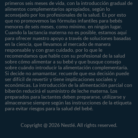
Posparto
Salud
primeros seis meses de vida, con la introducción gradual de
alimentos complementarios apropiados, según lo
Marcas y productos
0 a 4 meses
Maternidad
aconsejado por los profesionales de la salud. Es por esto
Nuestros Productos
4 a 6 meses
Paternidad
que no promovemos las fórmulas infantiles para bebés
Nuestras Marcas
menores de seis meses, como mínimo, en ningún lugar.
6 a 8 meses
Vida en familia
Cuando la lactancia materna no es posible, estamos aquí
8 a 12 meses
para ofrecer nuestro apoyo a través de soluciones basadas
12 a 24 meses
en la ciencia, que llevamos al mercado de manera
responsable y con gran cuidado, por lo que le
Desde 2 años
recomendamos que hable con su profesional de la salud
Preescolar
sobre cómo alimentar a su bebé y que busque consejo
sobre cuándo introducir la alimentación complementaria.
Escolar
Si decide no amamantar, recuerde que esa decisión puede
ser difícil de revertir y tiene implicaciones sociales y
Marcas
Productos
económicas. La introducción de la alimentación parcial con
CERELAC®
Cereales Infantiles
biberón reducirá el suministro de leche materna. Los
GERBER®
Compotas y galletas
preparados para lactantes deben prepararse, utilizarse y
almacenarse siempre según las instrucciones de la etiqueta
KLIM®
Fórmulas Infantiles
para evitar riesgos para la salud del bebé.
NAN® 3
Vitaminas y Suplementos
NAN® Comfort 3
Copyright @ 2026 Nestlé. All rights reserved.
NAN® Optipro® 3
NAN® Supreme 3