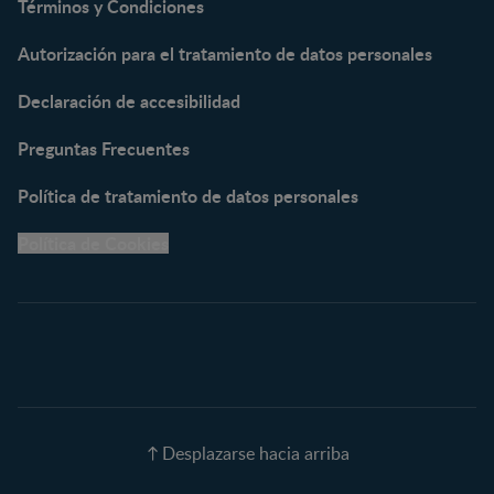
Términos y Condiciones
NESTOGENO® 3
Autorización para el tratamiento de datos personales
NESTUM®
KLIM® NUTRIADVANCE®
Declaración de accesibilidad
KLIM® Snacks
NESCARE®
Preguntas Frecuentes
Herramientas
Política de tratamiento de datos personales
Buscador de Artículos
Política de Cookies
Buscador de Productos
Embarazo semana a
semana
Calculadora de Fecha de
Parto
Calendario de ovulación
Nombres para tu bebé
Recetas
Desplazarse hacia arriba
Calculadora de color de
ojos