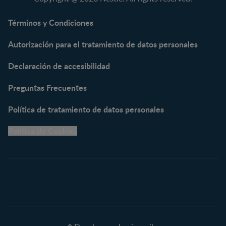
NAN® Optipro® 3
NAN® Supreme 3
Términos y Condiciones
NESTOGENO® 3
Autorización para el tratamiento de datos personales
NESTUM®
KLIM® NUTRIADVANCE®
Declaración de accesibilidad
KLIM® Snacks
NESCARE®
Preguntas Frecuentes
Herramientas
Política de tratamiento de datos personales
Buscador de Artículos
Política de Cookies
Buscador de Productos
Embarazo semana a
semana
Calculadora de Fecha de
Parto
Calendario de ovulación
Nombres para tu bebé
Recetas