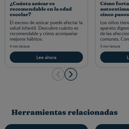
¿Cuánta azúcar es
Cómo fortal
recomendable en la edad
autoestima 
escolar?
cinco pasos
El exceso de azúcar puede afectar la
Los niños tien
salud infantil. Descubre cuánto es
aparato digest
recomendable y cómo acompañar
de las afeccio
mejores hábitos.
comunes. Cono
cómo detectar
4 min lectura
3 min lectura
Lee ahora
L
Herramientas relacionadas