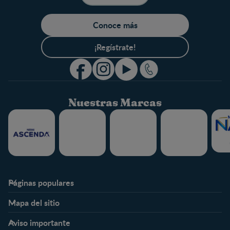
Conoce más
¡Regístrate!
Nuestras Marcas
Páginas populares
Nestlé FamilyNes
Club
Mapa del sitio
Expertos en Nutrición
Beneficios
Etapas
Temas
Preguntas Frecuentes
Inicia Sesión
Aviso importante
Preconcepción
Crecimiento y desarrollo