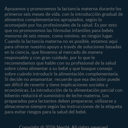
Contáctanos
Regístrate
Embarazo
Nutrición
Apoyamos y promovemos la lactancia materna durante los
¿Quiénes somos?
Posparto
Salud
primeros seis meses de vida, con la introducción gradual de
alimentos complementarios apropiados, según lo
Marcas y productos
0 a 4 meses
Maternidad
aconsejado por los profesionales de la salud. Es por esto
Nuestros Productos
4 a 6 meses
Paternidad
que no promovemos las fórmulas infantiles para bebés
Nuestras Marcas
menores de seis meses, como mínimo, en ningún lugar.
6 a 8 meses
Vida en familia
Cuando la lactancia materna no es posible, estamos aquí
8 a 12 meses
para ofrecer nuestro apoyo a través de soluciones basadas
12 a 24 meses
en la ciencia, que llevamos al mercado de manera
responsable y con gran cuidado, por lo que le
Desde 2 años
recomendamos que hable con su profesional de la salud
Preescolar
sobre cómo alimentar a su bebé y que busque consejo
sobre cuándo introducir la alimentación complementaria.
Escolar
Si decide no amamantar, recuerde que esa decisión puede
ser difícil de revertir y tiene implicaciones sociales y
Marcas
Productos
económicas. La introducción de la alimentación parcial con
CERELAC®
Cereales Infantiles
biberón reducirá el suministro de leche materna. Los
GERBER®
Compotas y galletas
preparados para lactantes deben prepararse, utilizarse y
almacenarse siempre según las instrucciones de la etiqueta
KLIM®
Fórmulas Infantiles
para evitar riesgos para la salud del bebé.
NAN® 3
Vitaminas y Suplementos
NAN® Comfort 3
Copyright @ 2026 Nestlé. All rights reserved.