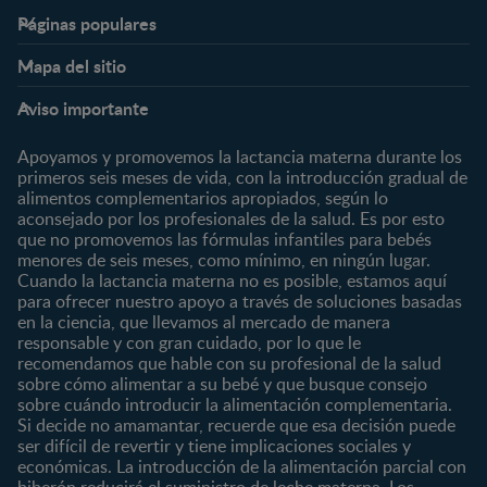
Páginas populares
Nestlé FamilyNes
Club
Mapa del sitio
Expertos en Nutrición
Beneficios
Etapas
Temas
Preguntas Frecuentes
Inicia Sesión
Aviso importante
Preconcepción
Crecimiento y desarrollo
Contáctanos
Regístrate
Embarazo
Nutrición
Apoyamos y promovemos la lactancia materna durante los
¿Quiénes somos?
Posparto
Salud
primeros seis meses de vida, con la introducción gradual de
alimentos complementarios apropiados, según lo
Marcas y productos
0 a 4 meses
Maternidad
aconsejado por los profesionales de la salud. Es por esto
Nuestros Productos
4 a 6 meses
Paternidad
que no promovemos las fórmulas infantiles para bebés
Nuestras Marcas
menores de seis meses, como mínimo, en ningún lugar.
6 a 8 meses
Vida en familia
Cuando la lactancia materna no es posible, estamos aquí
8 a 12 meses
para ofrecer nuestro apoyo a través de soluciones basadas
12 a 24 meses
en la ciencia, que llevamos al mercado de manera
responsable y con gran cuidado, por lo que le
Desde 2 años
recomendamos que hable con su profesional de la salud
Preescolar
sobre cómo alimentar a su bebé y que busque consejo
sobre cuándo introducir la alimentación complementaria.
Escolar
Si decide no amamantar, recuerde que esa decisión puede
ser difícil de revertir y tiene implicaciones sociales y
Marcas
Productos
económicas. La introducción de la alimentación parcial con
CERELAC®
Cereales Infantiles