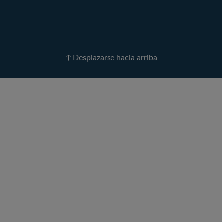
Calculadora de Fecha de
Parto
Calendario de ovulación
Nombres para tu bebé
Recetas
Desplazarse hacia arriba
Calculadora de color de
ojos
Calculadora de Alergias
Curvas de Crecimiento
Paso a paso
Guías