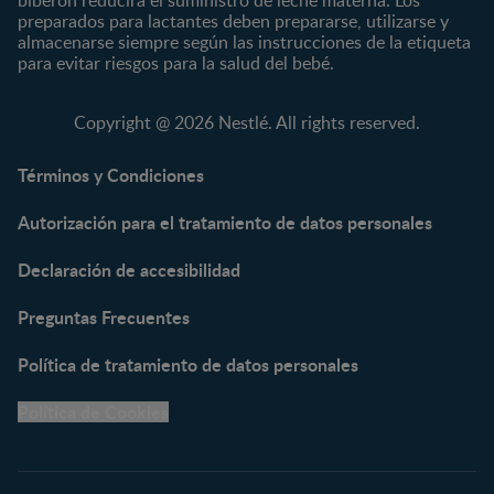
biberón reducirá el suministro de leche materna. Los
GERBER®
Compotas y galletas
preparados para lactantes deben prepararse, utilizarse y
almacenarse siempre según las instrucciones de la etiqueta
KLIM®
Fórmulas Infantiles
para evitar riesgos para la salud del bebé.
NAN® 3
Vitaminas y Suplementos
NAN® Comfort 3
Copyright @ 2026 Nestlé. All rights reserved.
NAN® Optipro® 3
NAN® Supreme 3
Términos y Condiciones
NESTOGENO® 3
Autorización para el tratamiento de datos personales
NESTUM®
KLIM® NUTRIADVANCE®
Declaración de accesibilidad
KLIM® Snacks
NESCARE®
Preguntas Frecuentes
Herramientas
Política de tratamiento de datos personales
Buscador de Artículos
Política de Cookies
Buscador de Productos
Embarazo semana a
semana