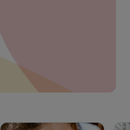
bre
ibe
eña