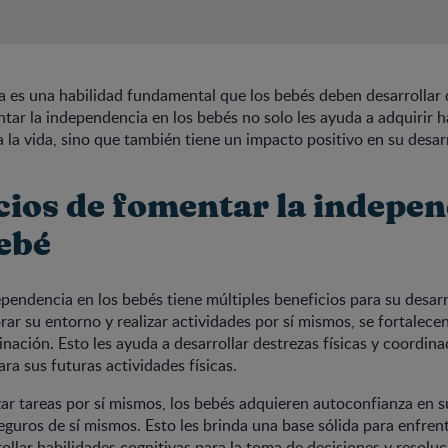
a es una habilidad fundamental que los bebés deben desarrollar
ar la independencia en los bebés no solo les ayuda a adquirir h
 la vida, sino que también tiene un impacto positivo en su desarr
cios de fomentar la indepe
bebé
pendencia en los bebés tiene múltiples beneficios para su desarr
orar su entorno y realizar actividades por sí mismos, se fortalece
nación. Esto les ayuda a desarrollar destrezas físicas y coordina
ra sus futuras actividades físicas.
zar tareas por sí mismos, los bebés adquieren autoconfianza en 
eguros de sí mismos. Esto les brinda una base sólida para enfren
rollar habilidades cognitivas para la toma de decisiones y resolu