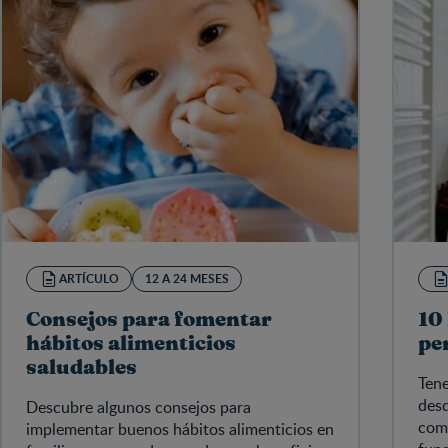
ARTÍCULO
12 A 24 MESES
Consejos para fomentar
10
hábitos alimenticios
pe
saludables
Tene
desd
Descubre algunos consejos para
comu
implementar buenos hábitos alimenticios en