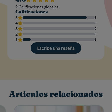
9
Calificaciones globales
Calificaciones
Nom
5
8
4
0
3
0
2
0
Escr
1
1
una
res
Escribe una reseña
Articulos relacionados