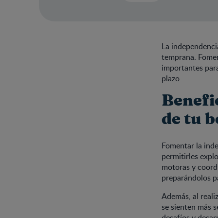
La independenci
temprana. Foment
importantes para
plazo
Benefi
de tu 
Fomentar la inde
permitirles expl
motoras y coordi
preparándolos pa
Además, al reali
se sienten más s
desafíos y desar