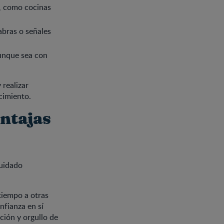
s, como cocinas
abras o señales
aunque sea con
 realizar
cimiento.
ntajas
cuidado
tiempo a otras
nfianza en sí
ción y orgullo de