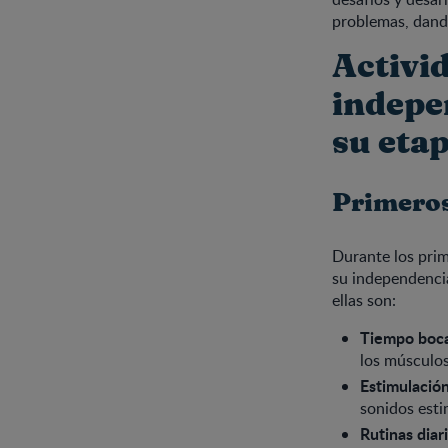
problemas, dand
Activid
indepe
su eta
Primeros
Durante los prim
su independencia
ellas son:
Tiempo boca
los músculos 
Estimulación
sonidos esti
Rutinas diari