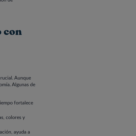
o con
crucial. Aunque
nomía. Algunas de
tiempo fortalece
s, colores y
tación, ayuda a