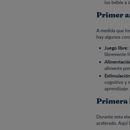
los bebés a d
Primer añ
A medida que los
hay algunos cons
Juego libre:
libremente f
Alimentació
alimente po
Estimulació
cognitivo y 
aprendizaje.
Primera i
Durante esta eta
acelerado. Aquí 