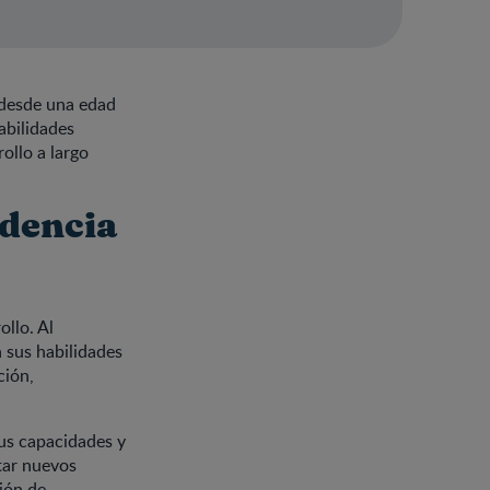
 desde una edad
abilidades
ollo a largo
ndencia
ollo. Al
n sus habilidades
ción,
sus capacidades y
tar nuevos
ción de