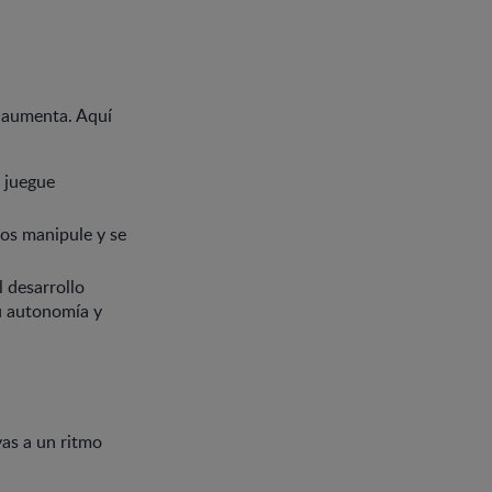
s aumenta. Aquí
 juegue
los manipule y se
 desarrollo
su autonomía y
vas a un ritmo