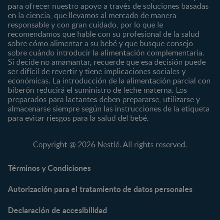
8 a 12 meses
para ofrecer nuestro apoyo a través de soluciones basadas
12 a 24 meses
en la ciencia, que llevamos al mercado de manera
responsable y con gran cuidado, por lo que le
Desde 2 años
recomendamos que hable con su profesional de la salud
Preescolar
sobre cómo alimentar a su bebé y que busque consejo
sobre cuándo introducir la alimentación complementaria.
Escolar
Si decide no amamantar, recuerde que esa decisión puede
ser difícil de revertir y tiene implicaciones sociales y
Marcas
Productos
económicas. La introducción de la alimentación parcial con
CERELAC®
Cereales Infantiles
biberón reducirá el suministro de leche materna. Los
GERBER®
Compotas y galletas
preparados para lactantes deben prepararse, utilizarse y
almacenarse siempre según las instrucciones de la etiqueta
KLIM®
Fórmulas Infantiles
para evitar riesgos para la salud del bebé.
NAN® 3
Vitaminas y Suplementos
NAN® Comfort 3
Copyright @ 2026 Nestlé. All rights reserved.
NAN® Optipro® 3
NAN® Supreme 3
Términos y Condiciones
NESTOGENO® 3
Autorización para el tratamiento de datos personales
NESTUM®
KLIM® NUTRIADVANCE®
Declaración de accesibilidad
KLIM® Snacks