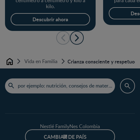
centímetro a centímetro y kilo a
para cada e
kilo.
Des
Descubrir ahora
Vida en Familia
Crianza consciente y respetuosa
Home
Nestlé FamilyNes Colombia
CAMBIAR DE PAÍS