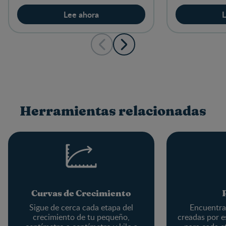
Lee ahora
L
Herramientas relacionadas
Curvas de Crecimiento
Sigue de cerca cada etapa del
Encuentra 
crecimiento de tu pequeño,
creadas por e