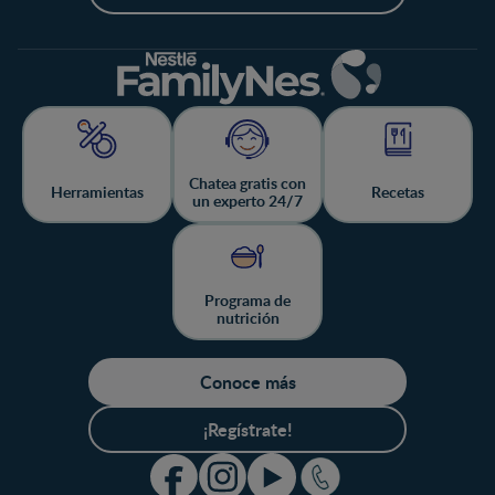
Chatea gratis con
Herramientas
Recetas
un experto 24/7
Programa de
nutrición
Conoce más
¡Regístrate!