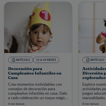
ARTÍCULO
12 A 24 MESES
ARTÍCULO
Decoración para
Actividades
Cumpleaños Infantiles en
Diversión 
Casa
explorador
Crea momentos inolvidables con
Explora nuest
consejos de decoración para
actividades p
cumpleaños infantiles en casa. Dale
juegos educat
a cada celebración un toque mágico
manualidades d
y especial. ¡Descubre cómo!
tus pequeños 
4 min lectura
8 min lectura