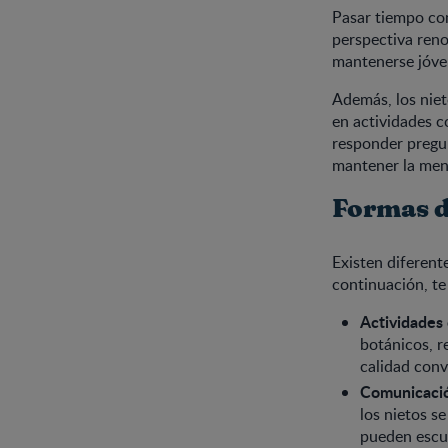
Pasar tiempo con
perspectiva reno
mantenerse jóve
Además, los nie
en actividades c
responder pregun
mantener la ment
Formas de
Existen diferent
continuación, te
Actividades
botánicos, r
calidad con
Comunicació
los nietos 
pueden escuc