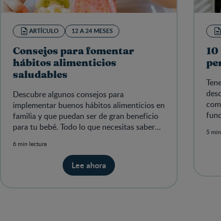
ARTÍCULO
12 A 24 MESES
Consejos para fomentar
10
hábitos alimenticios
pe
saludables
Tene
desd
Descubre algunos consejos para
comu
implementar buenos hábitos alimenticios en
fun
familia y que puedan ser de gran beneficio
para tu bebé. Todo lo que necesitas saber
5 min
para apoyar su futuro.
6 min lectura
Lee ahora