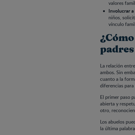
valores famil
Involucrar a
niños, solic
vínculo fami
¿Cómo 
padres
La relación entr
ambos. Sin embar
cuanto a la form
diferencias para
El primer paso p
abierta y respet
otro, reconocien
Los abuelos pued
la última palabra