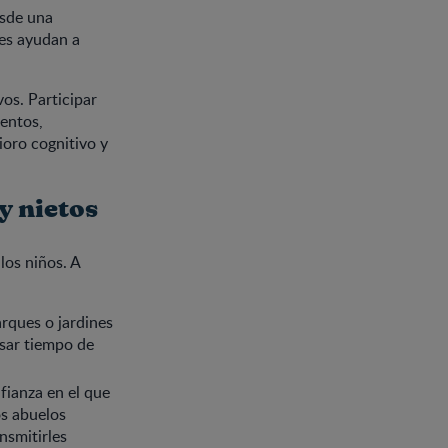
esde una
les ayudan a
os. Participar
tentos,
ioro cognitivo y
y nietos
los niños. A
arques o jardines
asar tiempo de
ianza en el que
s abuelos
nsmitirles