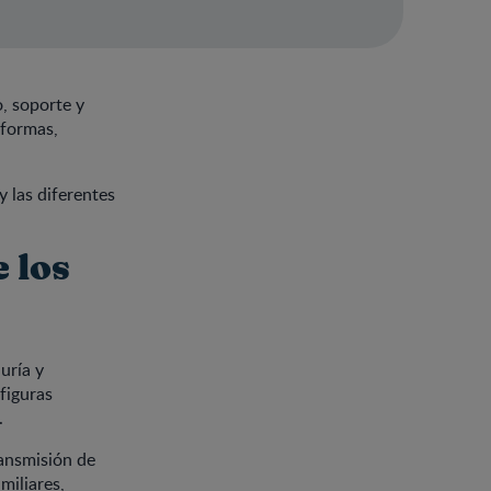
o, soporte y
 formas,
y las diferentes
e los
uría y
figuras
.
ransmisión de
miliares,