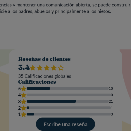
rencias y mantener una comunicación abierta, se puede construir
cie a los padres, abuelos y principalmente a los nietos.
Valo
Reseñas de clientes
3.4
35
Calificaciones globales
Calificaciones
Nom
5
10
4
0
3
21
2
1
Escr
1
3
una
res
Escribe una reseña