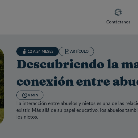
Contáctanos
12 A 24 MESES
ARTÍCULO
Descubriendo la ma
conexión entre abue
4 MIN
La interacción entre abuelos y nietos es una de las rel
existir. Más allá de su papel educativo, los abuelos tam
los nietos.
cubriendo la maravillosa conexión entre abuelos y nietos