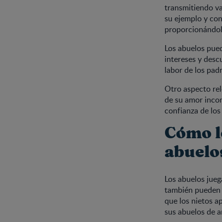
transmitiendo va
su ejemplo y con
proporcionándole
Los abuelos pued
intereses y desc
labor de los pad
Otro aspecto rel
de su amor incon
confianza de los
Cómo lo
abuelo
Los abuelos jueg
también pueden e
que los nietos a
sus abuelos de a