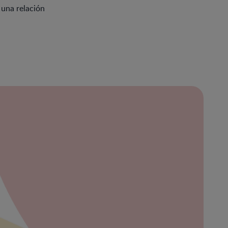
 una relación
ración
bre
ibe
eña