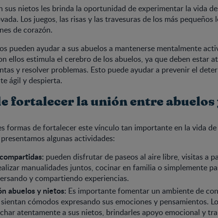
 sus nietos les brinda la oportunidad de experimentar la vida d
vada. Los juegos, las risas y las travesuras de los más pequeños 
nes de corazón.
tos pueden ayudar a sus abuelos a mantenerse mentalmente activ
on ellos estimula el cerebro de los abuelos, ya que deben estar a
tas y resolver problemas. Esto puede ayudar a prevenir el deter
e ágil y despierta.
 fortalecer la unión entre abuelos 
es formas de fortalecer este vínculo tan importante en la vida de 
 presentamos algunas actividades:
 compartidas:
pueden disfrutar de paseos al aire libre, visitas a p
ealizar manualidades juntos, cocinar en familia o simplemente p
versando y compartiendo experiencias.
n abuelos y nietos:
Es importante fomentar un ambiente de conf
se sientan cómodos expresando sus emociones y pensamientos. Lo
har atentamente a sus nietos, brindarles apoyo emocional y tra