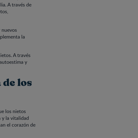
ia. A través de
tos,
r nuevos
mplementa la
ietos. A través
 autoestima y
 de los
ue los nietos
y la vitalidad
nan el corazón de