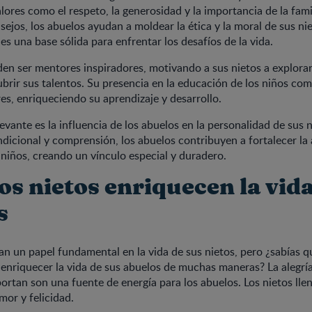
lores como el respeto, la generosidad y la importancia de la famil
sejos, los abuelos ayudan a moldear la ética y la moral de sus nie
s una base sólida para enfrentar los desafíos de la vida.
en ser mentores inspiradores, motivando a sus nietos a explora
ubrir sus talentos. Su presencia en la educación de los niños co
res, enriqueciendo su aprendizaje y desarrollo.
evante es la influencia de los abuelos en la personalidad de sus n
dicional y comprensión, los abuelos contribuyen a fortalecer la
 niños, creando un vínculo especial y duradero.
s nietos enriquecen la vida
s
an un papel fundamental en la vida de sus nietos, pero ¿sabías q
nriquecer la vida de sus abuelos de muchas maneras? La alegría 
portan son una fuente de energía para los abuelos. Los nietos lle
mor y felicidad.