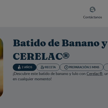
Contáctanos
Batido de Banano y
CERELAC®
2 AÑOS
RECETA
PREPARACIÓN:
5 MINS
¡Descubre este batido de banano y lulo con
Cerelac®
, u
en cualquier momento!