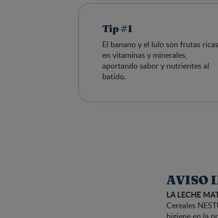
Tip #1
El banano y el lulo son frutas rica
en vitaminas y minerales,
aportando sabor y nutrientes al
batido.
AVISO 
LA LECHE MA
Cereales NESTU
higiene en la p