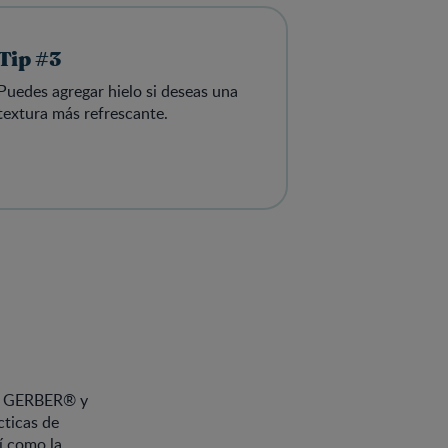
Tip #3
Puedes agregar hielo si deseas una
textura más refrescante.
 GERBER® y
cticas de
sí como la