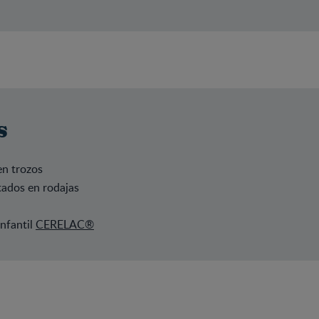
s
en trozos
tados en rodajas
nfantil
CERELAC
®