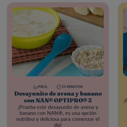
FÁCIL
15 MINUTOS
Desayunito de avena y banano
¡
con NAN® OPTIPRO® 3
¡Prueba este desayunito de avena y
banano con NAN®, es una opción
nutritiva y deliciosa para comenzar el
día!