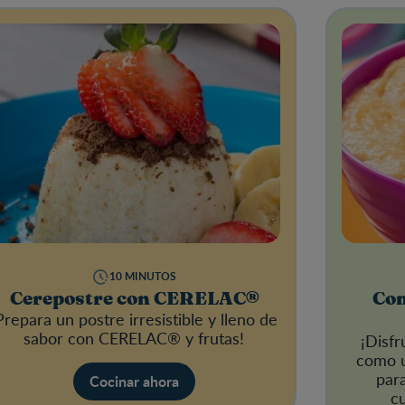
10 MINUTOS
Cerepostre con CERELAC®
Com
Prepara un postre irresistible y lleno de
sabor con
CERELAC®
y frutas!
¡Disfr
como u
par
Cocinar ahora
c