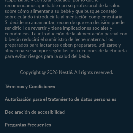
Desde 2 años
recomendamos que hable con su profesional de la salud
Preescolar
sobre cómo alimentar a su bebé y que busque consejo
sobre cuándo introducir la alimentación complementaria.
Escolar
Si decide no amamantar, recuerde que esa decisión puede
ser difícil de revertir y tiene implicaciones sociales y
Marcas
Productos
económicas. La introducción de la alimentación parcial con
CERELAC®
Cereales Infantiles
biberón reducirá el suministro de leche materna. Los
GERBER®
Compotas y galletas
preparados para lactantes deben prepararse, utilizarse y
almacenarse siempre según las instrucciones de la etiqueta
KLIM®
Fórmulas Infantiles
para evitar riesgos para la salud del bebé.
NAN® 3
Vitaminas y Suplementos
NAN® Comfort 3
Copyright @ 2026 Nestlé. All rights reserved.
NAN® Optipro® 3
NAN® Supreme 3
Términos y Condiciones
NESTOGENO® 3
Autorización para el tratamiento de datos personales
NESTUM®
KLIM® NUTRIADVANCE®
Declaración de accesibilidad
KLIM® Snacks
NESCARE®
Preguntas Frecuentes