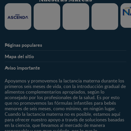
Página 28 / 30
Página 29 / 30
Página 30 / 30
Páginas populares
Nestlé FamilyNes
Club
Mapa del sitio
Expertos en Nutrición
Beneficios
Etapas
Temas
Preguntas Frecuentes
Inicia Sesión
Aviso importante
Preconcepción
Crecimiento y desarrollo
Contáctanos
Regístrate
Embarazo
Nutrición
Apoyamos y promovemos la lactancia materna durante los
¿Quiénes somos?
Posparto
Salud
primeros seis meses de vida, con la introducción gradual de
alimentos complementarios apropiados, según lo
Marcas y productos
0 a 4 meses
Maternidad
aconsejado por los profesionales de la salud. Es por esto
Nuestros Productos
4 a 6 meses
Paternidad
que no promovemos las fórmulas infantiles para bebés
Nuestras Marcas
menores de seis meses, como mínimo, en ningún lugar.
6 a 8 meses
Vida en familia
Cuando la lactancia materna no es posible, estamos aquí
8 a 12 meses
para ofrecer nuestro apoyo a través de soluciones basadas
12 a 24 meses
en la ciencia, que llevamos al mercado de manera
responsable y con gran cuidado, por lo que le