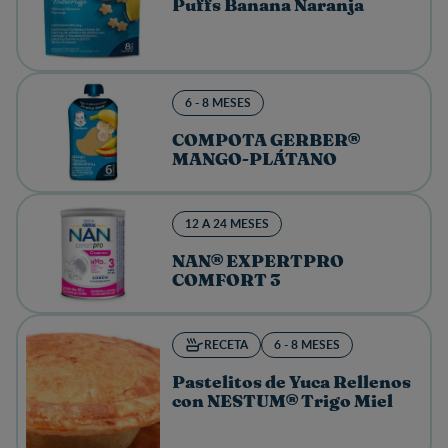
Puffs Banana Naranja
6 - 8 MESES
COMPOTA GERBER®
MANGO-PLÁTANO
12 A 24 MESES
NAN® EXPERTPRO
COMFORT 3
RECETA
6 - 8 MESES
Pastelitos de Yuca Rellenos
con NESTUM® Trigo Miel