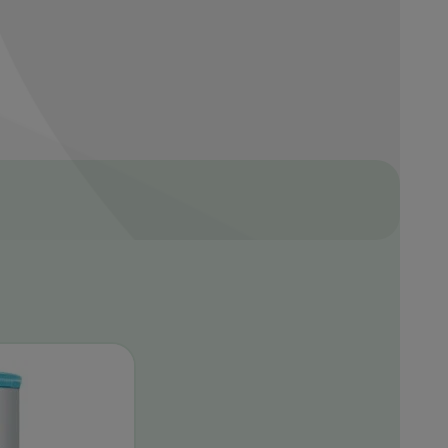
ibe
eña