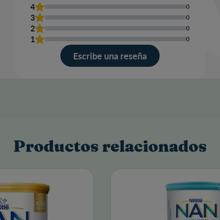
4
0
3
0
2
0
Escr
1
0
una
res
Escribe una reseña
Productos relacionados