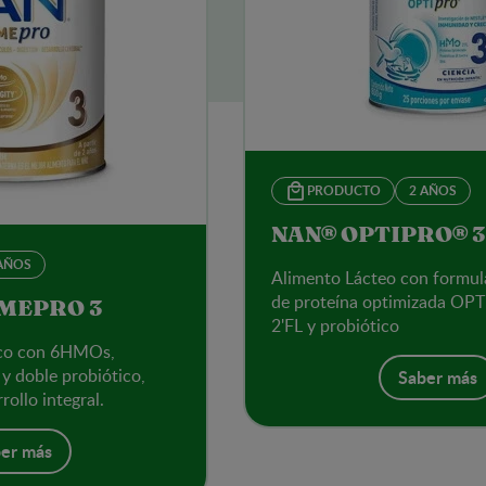
PRODUCTO
2 AÑOS
NAN® OPTIPRO® 3
AÑOS
Alimento Lácteo con formul
de proteína optimizada O
MEPRO 3
2'FL y probiótico
ico con 6HMOs,
y doble probiótico,
Saber más
rollo integral.
er más