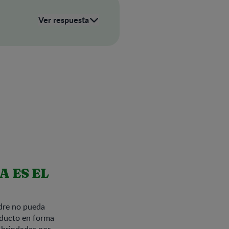
Ver respuesta
 ES EL
adre no pueda
roducto en forma
 brindadas por