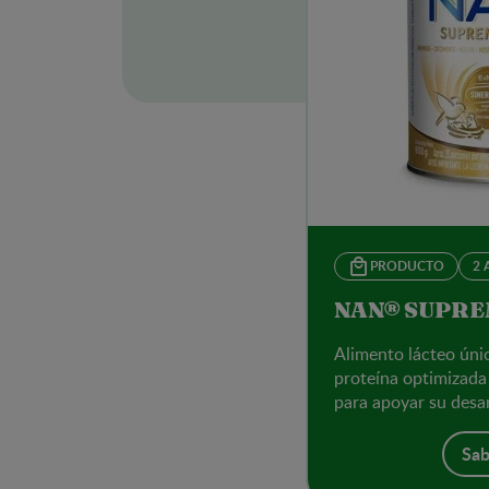
PRODUCTO
2 
NAN® SUPRE
Alimento lácteo ún
proteína optimizada 
para apoyar su desar
Sab