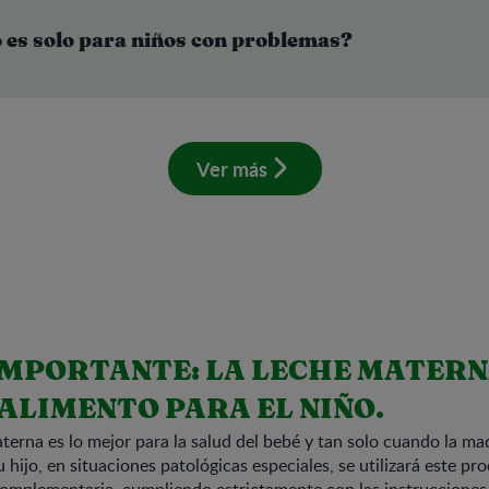
o es solo para niños con problemas?
Ver más
IMPORTANTE: LA LECHE MATERNA
ALIMENTO PARA EL NIÑO.
terna es lo mejor para la salud del bebé y tan solo cuando la m
hijo, en situaciones patológicas especiales, se utilizará este p
 complementaria, cumpliendo estrictamente con las instrucciones