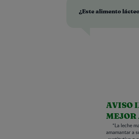
¿Este alimento lácte
AVISO 
MEJOR 
*La leche ma
amamantar a su 
sustitutiva o