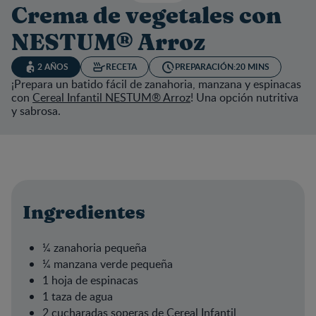
Crema de vegetales con
NESTUM® Arroz
2 AÑOS
RECETA
PREPARACIÓN:
20 MINS
¡Prepara un batido fácil de zanahoria, manzana y espinacas
con
Cereal Infantil NESTUM® Arroz
! Una opción nutritiva
y sabrosa.
Ingredientes
¼ zanahoria pequeña
¼ manzana verde pequeña
1 hoja de espinacas
1 taza de agua
2 cucharadas soperas de
Cereal Infantil