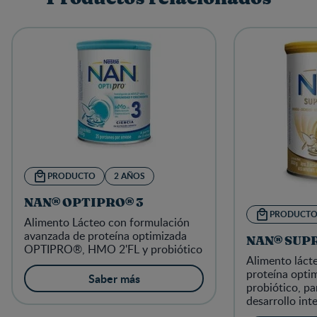
PRODUCTO
2 AÑOS
NAN® OPTIPRO® 3
PRODUCT
Alimento Lácteo con formulación
avanzada de proteína optimizada
NAN® SUP
OPTIPRO®, HMO 2'FL y probiótico
Alimento lác
proteína opti
Saber más
probiótico, pa
desarrollo inte