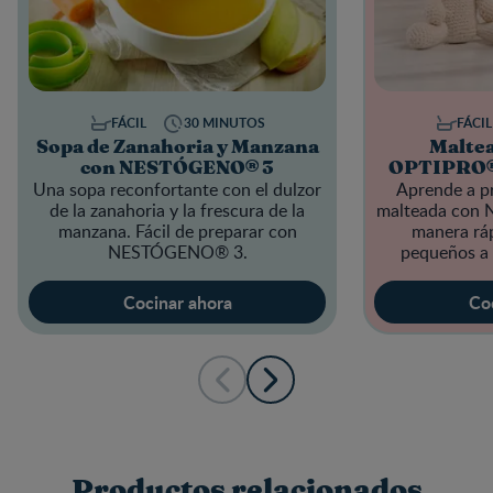
FÁCIL
30 MINUTOS
FÁCIL
Sopa de Zanahoria y Manzana
Malte
con NESTÓGENO® 3
OPTIPRO®
Una sopa reconfortante con el dulzor
Aprende a pr
de la zanahoria y la frescura de la
malteada con
manzana. Fácil de preparar con
manera ráp
NESTÓGENO® 3
.
pequeños a p
Cocinar ahora
Co
Productos relacionados