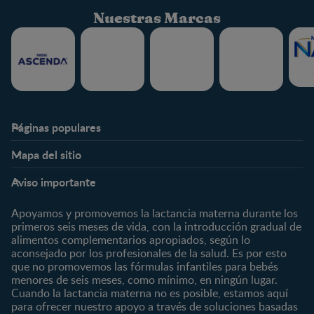
Nuestras Marcas
Páginas populares
Nestlé FamilyNes
Club
Mapa del sitio
Expertos en Nutrición
Beneficios
Etapas
Temas
Preguntas Frecuentes
Inicia Sesión
Aviso importante
Preconcepción
Crecimiento y desarrollo
Contáctanos
Regístrate
Embarazo
Nutrición
Apoyamos y promovemos la lactancia materna durante los
¿Quiénes somos?
Posparto
Salud
primeros seis meses de vida, con la introducción gradual de
alimentos complementarios apropiados, según lo
Marcas y productos
0 a 4 meses
Maternidad
aconsejado por los profesionales de la salud. Es por esto
Nuestros Productos
4 a 6 meses
Paternidad
que no promovemos las fórmulas infantiles para bebés
Nuestras Marcas
menores de seis meses, como mínimo, en ningún lugar.
6 a 8 meses
Vida en familia
Cuando la lactancia materna no es posible, estamos aquí
8 a 12 meses
para ofrecer nuestro apoyo a través de soluciones basadas