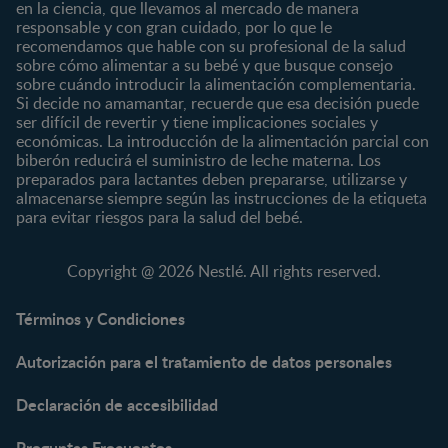
12 a 24 meses
en la ciencia, que llevamos al mercado de manera
responsable y con gran cuidado, por lo que le
Desde 2 años
recomendamos que hable con su profesional de la salud
Preescolar
sobre cómo alimentar a su bebé y que busque consejo
sobre cuándo introducir la alimentación complementaria.
Escolar
Si decide no amamantar, recuerde que esa decisión puede
ser difícil de revertir y tiene implicaciones sociales y
Marcas
Productos
económicas. La introducción de la alimentación parcial con
CERELAC®
Cereales Infantiles
biberón reducirá el suministro de leche materna. Los
GERBER®
Compotas y galletas
preparados para lactantes deben prepararse, utilizarse y
almacenarse siempre según las instrucciones de la etiqueta
KLIM®
Fórmulas Infantiles
para evitar riesgos para la salud del bebé.
NAN® 3
Vitaminas y Suplementos
NAN® Comfort 3
Copyright @ 2026 Nestlé. All rights reserved.
NAN® Optipro® 3
NAN® Supreme 3
Términos y Condiciones
NESTOGENO® 3
Autorización para el tratamiento de datos personales
NESTUM®
KLIM® NUTRIADVANCE®
Declaración de accesibilidad
KLIM® Snacks
NESCARE®
Preguntas Frecuentes