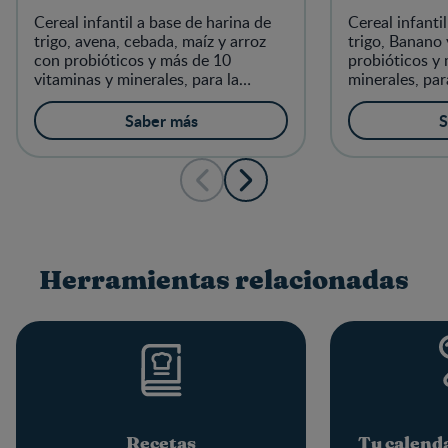
Cereal infantil a base de harina de
Cereal infanti
trigo, avena, cebada, maíz y arroz
trigo, Banano
con probióticos y más de 10
probióticos y 
vitaminas y minerales, para la
minerales, par
alimentación complementaria de los
complementari
niños a partir de 6 meses
partir de 6 me
Saber más
S
Herramientas relacionadas
Recetas
Tu calend