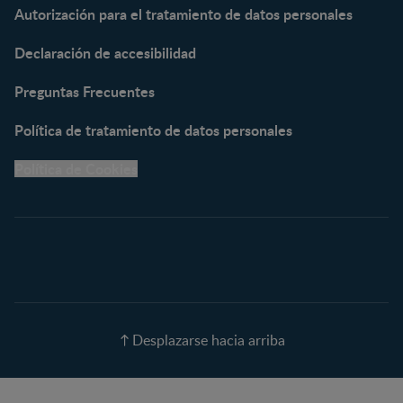
Autorización para el tratamiento de datos personales
NESTUM®
KLIM® NUTRIADVANCE®
Declaración de accesibilidad
KLIM® Snacks
NESCARE®
Preguntas Frecuentes
Herramientas
Política de tratamiento de datos personales
Buscador de Artículos
Política de Cookies
Buscador de Productos
Embarazo semana a
semana
Calculadora de Fecha de
Parto
Calendario de ovulación
Nombres para tu bebé
Recetas
Desplazarse hacia arriba
Calculadora de color de
ojos
Calculadora de Alergias