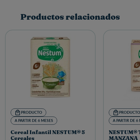
Productos relacionados
PRODUCTO
PRODUCT
A PARTIR DE 6 MESES
A PARTIR DE 6
Cereal Infantil NESTUM® 5
NESTUM® 
Cereales
MANZANA