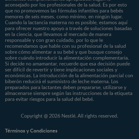
0 a 4 meses
Maternidad
aconsejado por los profesionales de la salud. Es por esto
Nuestros Productos
4 a 6 meses
Paternidad
que no promovemos las fórmulas infantiles para bebés
Nuestras Marcas
menores de seis meses, como mínimo, en ningún lugar.
6 a 8 meses
Vida en familia
Cuando la lactancia materna no es posible, estamos aquí
8 a 12 meses
para ofrecer nuestro apoyo a través de soluciones basadas
12 a 24 meses
en la ciencia, que llevamos al mercado de manera
responsable y con gran cuidado, por lo que le
Desde 2 años
recomendamos que hable con su profesional de la salud
Preescolar
sobre cómo alimentar a su bebé y que busque consejo
sobre cuándo introducir la alimentación complementaria.
Escolar
Si decide no amamantar, recuerde que esa decisión puede
ser difícil de revertir y tiene implicaciones sociales y
Marcas
Productos
económicas. La introducción de la alimentación parcial con
CERELAC®
Cereales Infantiles
biberón reducirá el suministro de leche materna. Los
GERBER®
Compotas y galletas
preparados para lactantes deben prepararse, utilizarse y
almacenarse siempre según las instrucciones de la etiqueta
KLIM®
Fórmulas Infantiles
para evitar riesgos para la salud del bebé.
NAN® 3
Vitaminas y Suplementos
NAN® Comfort 3
Copyright @ 2026 Nestlé. All rights reserved.
NAN® Optipro® 3
NAN® Supreme 3
Términos y Condiciones
NESTOGENO® 3