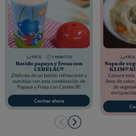
FÁCIL
5 MINUTOS
FÁCIL
Batido papaya y fresa con
Sopa de veg
CERELAC®
KLIM® N
¡Disfruta de un batido refrescante y
Conoce esta 
nutritivo con esta combinación de
llena de sabo
Papaya y Fresa con
Cerelac®!
de vegetale
enriquecid
A
Cocinar ahora
Co