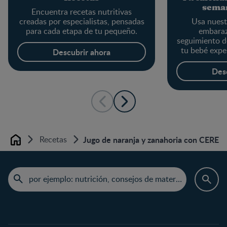
sema
Encuentra recetas nutritivas
creadas por especialistas, pensadas
Usa nuest
para cada etapa de tu pequeño.
embaraz
seguimiento d
tu bebé exp
Descubrir ahora
semana, 
actualizada c
Des
desar
Recetas
Jugo de naranja y zanahoria con CERE
Home