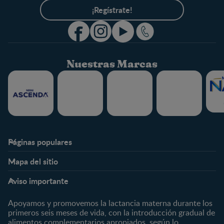
¡Regístrate!
Nuestras Marcas
Páginas populares
Nestlé FamilyNes
Club
Mapa del sitio
Expertos en Nutrición
Beneficios
Etapas
Temas
Preguntas Frecuentes
Inicia Sesión
Aviso importante
Preconcepción
Crecimiento y desarrollo
Contáctanos
Regístrate
Embarazo
Nutrición
Apoyamos y promovemos la lactancia materna durante los
¿Quiénes somos?
Posparto
Salud
primeros seis meses de vida, con la introducción gradual de
alimentos complementarios apropiados, según lo
Marcas y productos