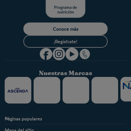
Programa de
nutrición
Conoce más
¡Regístrate!
Nuestras Marcas
Páginas populares
Nestlé FamilyNes
Club
Mapa del sitio