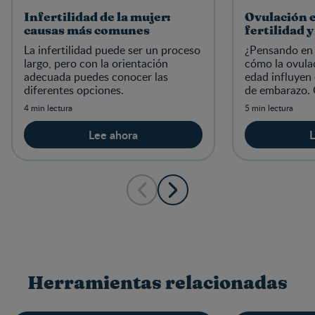
Infertilidad de la mujer:
Ovulación e
causas más comunes
fertilidad 
La infertilidad puede ser un proceso
¿Pensando en
largo, pero con la orientación
cómo la ovulac
adecuada puedes conocer las
edad influyen 
diferentes opciones.
de embarazo. 
más fértiles y 
4 min lectura
5 min lectura
concebir desp
Lee ahora
L
Herramientas relacionadas