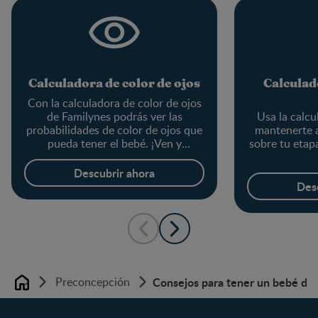
Calculadora de color de ojos
Calculad
Con la calculadora de color de ojos
de Familynes podrás ver las
Usa la calcu
probabilidades de color de ojos que
mantenerte a
pueda tener el bebé. ¡Ven y
sobre tu etapa
pruébalo!
Descubrir ahora
Des
Preconcepción
Consejos para tener un bebé de
Home