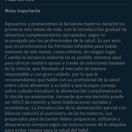
Expertos en Nutrición
Beneficios
Etapas
Temas
Preguntas Frecuentes
Inicia Sesión
Aviso importante
Preconcepción
Crecimiento y desarrollo
Contáctanos
Regístrate
Embarazo
Nutrición
Apoyamos y promovemos la lactancia materna durante los
¿Quiénes somos?
Posparto
Salud
primeros seis meses de vida, con la introducción gradual de
alimentos complementarios apropiados, según lo
Marcas y productos
0 a 4 meses
Maternidad
aconsejado por los profesionales de la salud. Es por esto
Nuestros Productos
4 a 6 meses
Paternidad
que no promovemos las fórmulas infantiles para bebés
Nuestras Marcas
menores de seis meses, como mínimo, en ningún lugar.
6 a 8 meses
Vida en familia
Cuando la lactancia materna no es posible, estamos aquí
8 a 12 meses
para ofrecer nuestro apoyo a través de soluciones basadas
12 a 24 meses
en la ciencia, que llevamos al mercado de manera
responsable y con gran cuidado, por lo que le
Desde 2 años
recomendamos que hable con su profesional de la salud
Preescolar
sobre cómo alimentar a su bebé y que busque consejo
sobre cuándo introducir la alimentación complementaria.
Escolar
Si decide no amamantar, recuerde que esa decisión puede
ser difícil de revertir y tiene implicaciones sociales y
Marcas
Productos
económicas. La introducción de la alimentación parcial con
CERELAC®
Cereales Infantiles
biberón reducirá el suministro de leche materna. Los
GERBER®
Compotas y galletas
preparados para lactantes deben prepararse, utilizarse y
almacenarse siempre según las instrucciones de la etiqueta
KLIM®
Fórmulas Infantiles
para evitar riesgos para la salud del bebé.