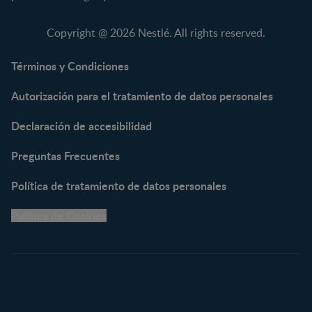
NAN® 3
Vitaminas y Suplementos
NAN® Comfort 3
Copyright @ 2026 Nestlé. All rights reserved.
NAN® Optipro® 3
NAN® Supreme 3
Términos y Condiciones
NESTOGENO® 3
Autorización para el tratamiento de datos personales
NESTUM®
KLIM® NUTRIADVANCE®
Declaración de accesibilidad
KLIM® Snacks
NESCARE®
Preguntas Frecuentes
Herramientas
Política de tratamiento de datos personales
Buscador de Artículos
Política de Cookies
Buscador de Productos
Embarazo semana a
semana
Calculadora de Fecha de
Parto
Calendario de ovulación