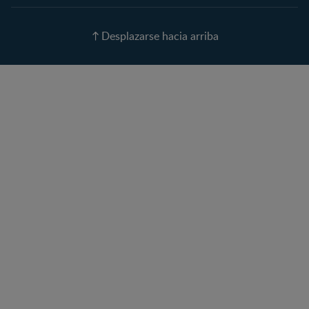
Nombres para tu bebé
Recetas
Desplazarse hacia arriba
Calculadora de color de
ojos
Calculadora de Alergias
Curvas de Crecimiento
Paso a paso
Guías