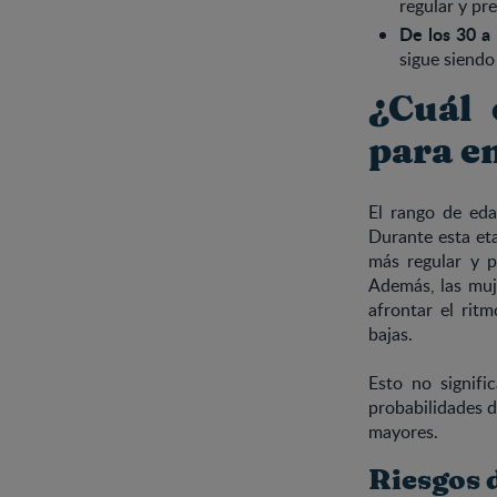
regular y pre
De los 30 a 
sigue siendo 
¿Cuál 
para e
El rango de eda
Durante esta eta
más regular y p
Además, las muj
afrontar el rit
bajas.
Esto no signifi
probabilidades d
mayores.
Riesgos 