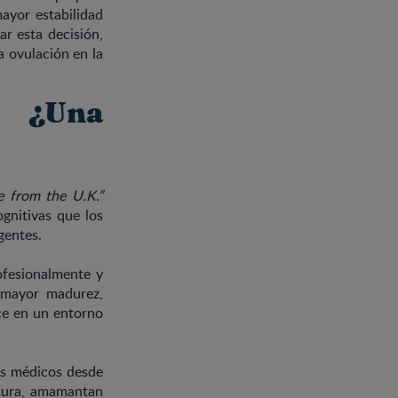
ayor estabilidad
ar esta decisión,
a ovulación en la
: ¿Una
e from the U.K.”
gnitivas que los
gentes.
rofesionalmente y
 mayor madurez,
uce en un entorno
os médicos desde
ctura, amamantan