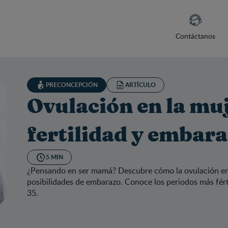
Contáctanos
PRECONCEPCIÓN
ARTÍCULO
Ovulación en la muj
fertilidad y embar
5 MIN
¿Pensando en ser mamá? Descubre cómo la ovulación en l
posibilidades de embarazo. Conoce los periodos más férti
35.
lación en la mujer: edad, fertilidad y embarazo