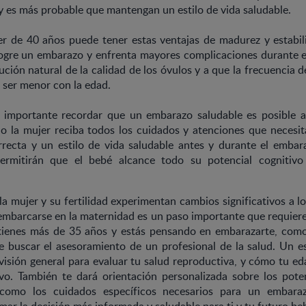
 es más probable que mantengan un estilo de vida saludable.
er de 40 años puede tener estas ventajas de madurez y estabil
 logre un embarazo y enfrenta mayores complicaciones durante e
ución natural de la calidad de los óvulos y a que la frecuencia d
a ser menor con la edad.
 importante recordar que un embarazo saludable es posible a
o la mujer reciba todos los cuidados y atenciones que necesi
rrecta y un estilo de vida saludable antes y durante el embar
ermitirán que el bebé alcance todo su potencial cognitivo
la mujer y su fertilidad experimentan cambios significativos a lo 
 embarcarse en la maternidad es un paso importante que requier
 tienes más de 35 años y estás pensando en embarazarte, como
e buscar el asesoramiento de un profesional de la salud. Un es
evisión general para evaluar tu salud reproductiva, y cómo tu e
ivo. También te dará orientación personalizada sobre los poten
í como los cuidados específicos necesarios para un embara
ar la decisión más informada y saludable para ti y tu futuro be