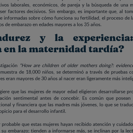
ivos laborales, económicos, de pareja y la búsqueda de una m
ser factores decisivos. Sin embargo, es importante que, al tom
 informadas sobre cómo funciona su fertilidad, el proceso de l
gos de embarazo en edades mayores a los 35 años.
durez y la experiencia
a en la maternidad tardía?
stigación
“How are children of older mothers doing?: evidenc
 muestra de 18,000 niños, se determinó a través de pruebas co
es eran mayores de 30 años al nacer eran ligeramente más inteli
giere que las mujeres de mayor edad eligieron desarrollarse p
elación sentimental antes de concebir. Es común que posean
ional y financiera que las madres más jóvenes, lo que se trad
picio para el desarrollo infantil.
 probable que estas mujeres hayan recibido atención y cuidad
e su embarazo; tienden a informarse más, se inclinan por la le