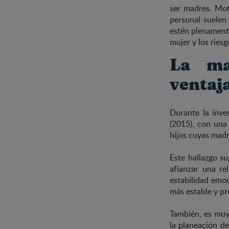
ser madres. Mot
personal suelen 
estén plenamente
mujer y los ries
La ma
ventaj
Durante la inve
(2015), con una
hijos cuyas madr
Este hallazgo su
afianzar una r
estabilidad emoc
más estable y pro
También, es muy
la planeación d