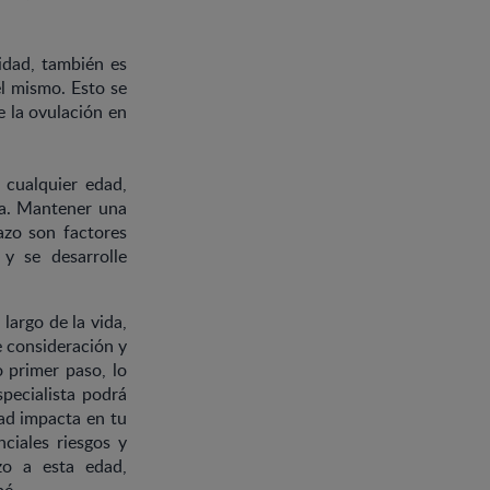
idad, también es
l mismo. Esto se
e la ovulación en
 cualquier edad,
ta. Mantener una
azo son factores
 y se desarrolle
largo de la vida,
e consideración y
 primer paso, lo
pecialista podrá
dad impacta en tu
ciales riesgos y
zo a esta edad,
bé.