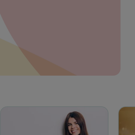
bre
ibe
eña