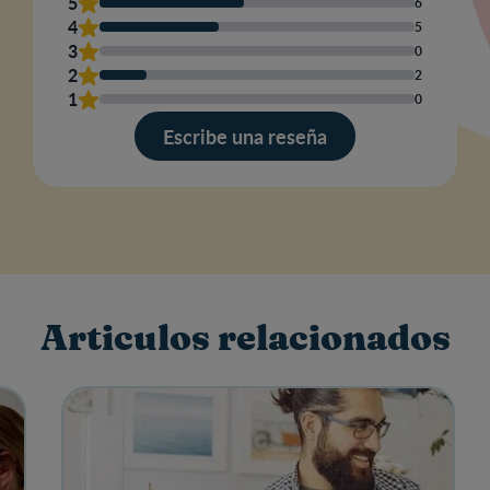
Nom
5
6
4
5
3
0
2
2
Escr
1
0
una
res
Escribe una reseña
Articulos relacionados