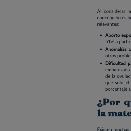
Al considerar l
concepción es po
relevantes:
Aborto espo
51% a partir
Anomalías 
otros probl
Dificultad p
embarazada 
de la ovulac
que solo el
porcentaje a
¿Por q
la mat
Existen muchas 