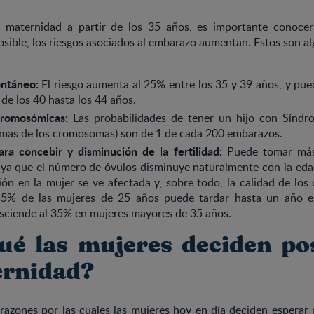
a maternidad a partir de los 35 años, es importante conoce
sible, los riesgos asociados al embarazo aumentan. Estos son a
ntáneo:
El riesgo aumenta al 25% entre los 35 y 39 años, y pued
 de los 40 hasta los 44 años.
cromosómicas:
Las probabilidades de tener un hijo con Sínd
emas de los cromosomas) son de 1 de cada 200 embarazos.
ara concebir y disminución de la fertilidad:
Puede tomar más
ya que el número de óvulos disminuye naturalmente con la edad
ión en la mujer se ve afectada y, sobre todo, la calidad de los
 5% de las mujeres de 25 años puede tardar hasta un año en
sciende al 35% en mujeres mayores de 35 años.
ué las mujeres deciden po
ernidad?
razones por las cuales las mujeres hoy en día deciden esperar