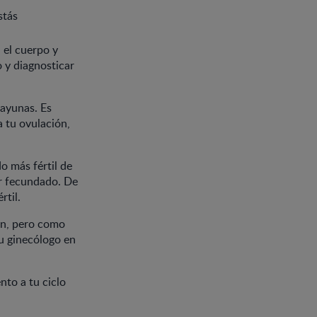
stás
 el cuerpo y
o y diagnosticar
 ayunas. Es
 tu ovulación,
o más fértil de
er fecundado. De
rtil.
ón, pero como
tu ginecólogo en
nto a tu ciclo