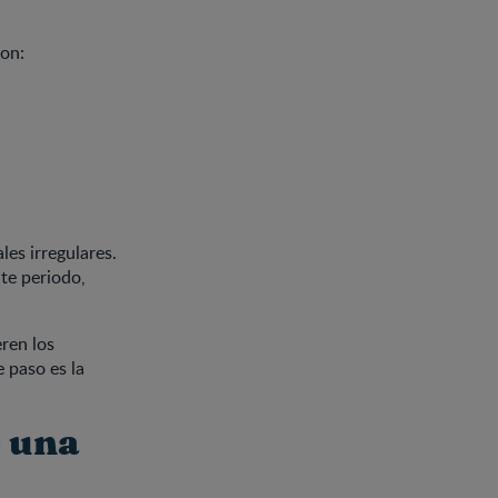
on:
les irregulares.
nte periodo,
eren los
e paso es la
e una