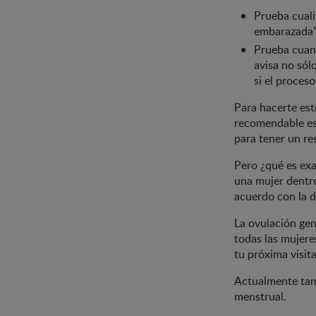
Prueba cuali
embarazada”
Prueba cuant
avisa no sól
si el proces
Para hacerte est
recomendable esp
para tener un re
Pero ¿qué es exa
una mujer dentro
acuerdo con la d
La ovulación ge
todas las mujere
tu próxima visita
Actualmente tamb
menstrual.