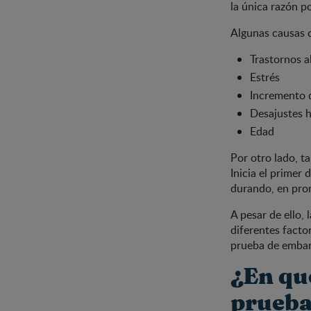
la única razón p
Algunas causas 
Trastornos a
Estrés
Incremento d
Desajustes 
Edad
Por otro lado, t
Inicia el primer
durando, en prom
A pesar de ello, 
diferentes factor
prueba de embar
¿En qu
prueba