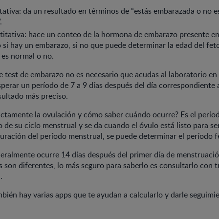
tativa: da un resultado en términos de “estás embarazada o no e
.
itativa: hace un conteo de la hormona de embarazo presente en
o si hay un embarazo, si no que puede determinar la edad del fet
o es normal o no.
e test de embarazo no es necesario que acudas al laboratorio en
erar un período de 7 a 9 días después del día correspondiente a
sultado más preciso.
ctamente la ovulación y cómo saber cuándo ocurre? Es el períod
 de su ciclo menstrual y se da cuando el óvulo está listo para s
uración del período menstrual, se puede determinar el período fé
neralmente ocurre 14 días después del primer día de menstruaci
s son diferentes, lo más seguro para saberlo es consultarlo con 
.
ién hay varias apps que te ayudan a calcularlo y darle seguimie