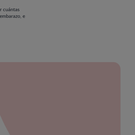
er cuántas
 embarazo, e
ración
bre
ibe