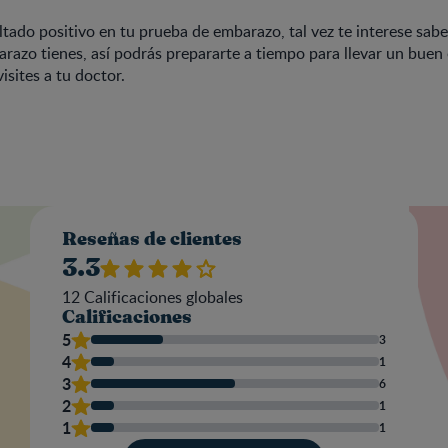
ultado positivo en tu prueba de embarazo, tal vez te interese sab
azo tienes, así podrás prepararte a tiempo para llevar un buen
isites a tu doctor.
Valo
Reseñas de clientes
3.3
12
Calificaciones globales
Calificaciones
Nom
5
3
4
1
3
6
2
1
Escr
1
1
una