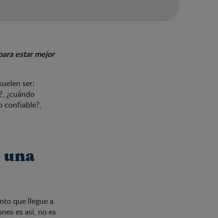
para estar mejor
uelen ser:
s?, ¿cuándo
 confiable?,
e una
nto que llegue a
nes es así, no es