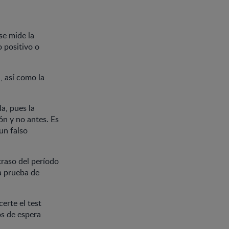
se mide la
 positivo o
, así como la
a, pues la
ón y no antes. Es
un falso
traso del período
a prueba de
erte el test
os de espera