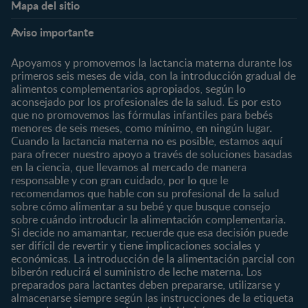
Mapa del sitio
Expertos en Nutrición
Beneficios
Etapas
Temas
Preguntas Frecuentes
Inicia Sesión
Aviso importante
Preconcepción
Crecimiento y desarrollo
Contáctanos
Regístrate
Embarazo
Nutrición
Apoyamos y promovemos la lactancia materna durante los
¿Quiénes somos?
Posparto
Salud
primeros seis meses de vida, con la introducción gradual de
alimentos complementarios apropiados, según lo
Marcas y productos
0 a 4 meses
Maternidad
aconsejado por los profesionales de la salud. Es por esto
Nuestros Productos
4 a 6 meses
Paternidad
que no promovemos las fórmulas infantiles para bebés
Nuestras Marcas
menores de seis meses, como mínimo, en ningún lugar.
6 a 8 meses
Vida en familia
Cuando la lactancia materna no es posible, estamos aquí
8 a 12 meses
para ofrecer nuestro apoyo a través de soluciones basadas
12 a 24 meses
en la ciencia, que llevamos al mercado de manera
responsable y con gran cuidado, por lo que le
Desde 2 años
recomendamos que hable con su profesional de la salud
Preescolar
sobre cómo alimentar a su bebé y que busque consejo
sobre cuándo introducir la alimentación complementaria.
Escolar
Si decide no amamantar, recuerde que esa decisión puede
ser difícil de revertir y tiene implicaciones sociales y
Marcas
Productos
económicas. La introducción de la alimentación parcial con
CERELAC®
Cereales Infantiles
biberón reducirá el suministro de leche materna. Los
GERBER®
Compotas y galletas
preparados para lactantes deben prepararse, utilizarse y
almacenarse siempre según las instrucciones de la etiqueta
KLIM®
Fórmulas Infantiles