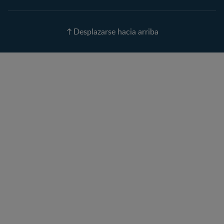
Nombres para tu bebé
Recetas
Desplazarse hacia arriba
Calculadora de color de
ojos
Calculadora de Alergias
Curvas de Crecimiento
Paso a paso
Guías