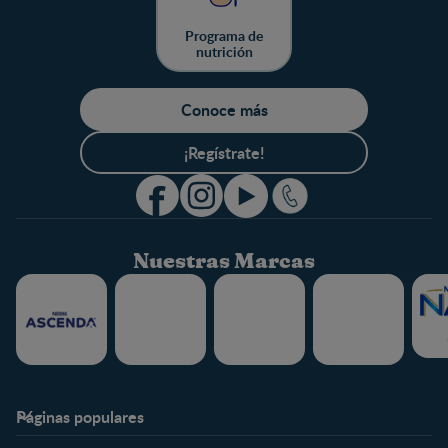
Programa de
nutrición
Conoce más
¡Regístrate!
Nuestras Marcas
Páginas populares
Nestlé FamilyNes
Club