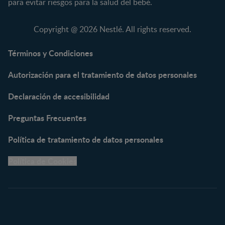
para evitar riesgos para la salud del bebé.
NAN® 3
Vitaminas y Suplementos
NAN® Comfort 3
Copyright @ 2026 Nestlé. All rights reserved.
NAN® Optipro® 3
NAN® Supreme 3
Términos y Condiciones
NESTOGENO® 3
Autorización para el tratamiento de datos personales
NESTUM®
KLIM® NUTRIADVANCE®
Declaración de accesibilidad
KLIM® Snacks
NESCARE®
Preguntas Frecuentes
Herramientas
Política de tratamiento de datos personales
Buscador de Artículos
Política de Cookies
Buscador de Productos
Embarazo semana a
semana
Calculadora de Fecha de
Parto
Calendario de ovulación