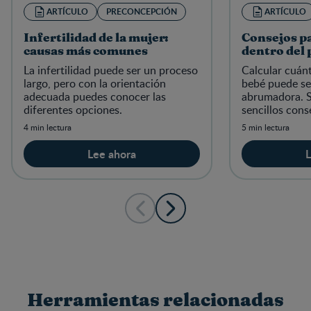
ARTÍCULO
PRECONCEPCIÓN
ARTÍCULO
Infertilidad de la mujer:
Consejos p
causas más comunes
dentro del
La infertilidad puede ser un proceso
Calcular cuán
largo, pero con la orientación
bebé puede se
adecuada puedes conocer las
abrumadora. S
diferentes opciones.
sencillos cons
crear un presu
4 min lectura
5 min lectura
Lee ahora
L
Herramientas relacionadas