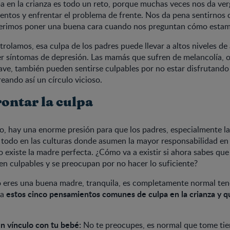
pa en la crianza es todo un reto, porque muchas veces nos da ve
entos y enfrentar el problema de frente. Nos da pena sentirnos 
ferimos poner una buena cara cuando nos preguntan cómo esta
ntrolamos, esa culpa de los padres puede llevar a altos niveles de
er síntomas de depresión. Las mamás que sufren de melancolía, 
ave, también pueden sentirse culpables por no estar disfrutand
reando así un círculo vicioso.
ontar la culpa
o, hay una enorme presión para que los padres, especialmente l
 todo en las culturas donde asumen la mayor responsabilidad en 
o existe la madre perfecta. ¿Cómo va a existir si ahora sabes qu
en culpables y se preocupan por no hacer lo suficiente?
o eres una buena madre, tranquila, es completamente normal ten
estos cinco pensamientos comunes de culpa en la crianza y 
ra
n vínculo con tu bebé:
No te preocupes, es normal que tome tie