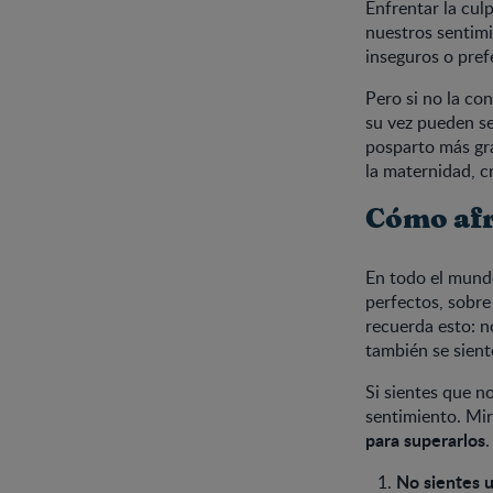
Enfrentar la cul
nuestros sentimi
inseguros o pre
Pero si no la co
su vez pueden s
posparto más gr
la maternidad, c
Cómo afr
En todo el mund
perfectos, sobre
recuerda esto: n
también se sient
Si sientes que n
sentimiento. Mi
para superarlos
.
No sientes u