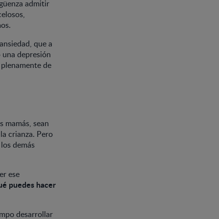
rgüenza admitir
celosos,
mos.
 ansiedad, que a
o una depresión
o plenamente de
as mamás, sean
la crianza. Pero
e los demás
er ese
qué puedes hacer
mpo desarrollar