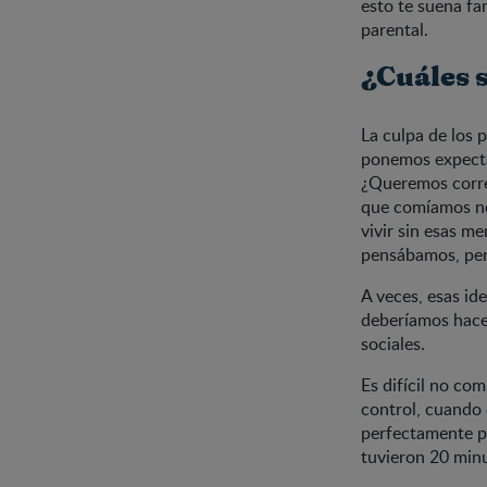
esto te suena fa
parental.
¿Cuáles s
La culpa de los 
ponemos expectat
¿Queremos correg
que comíamos no
vivir sin esas m
pensábamos, per
A veces, esas i
deberíamos hacer
sociales.
Es difícil no co
control, cuando 
perfectamente pl
tuvieron 20 minu