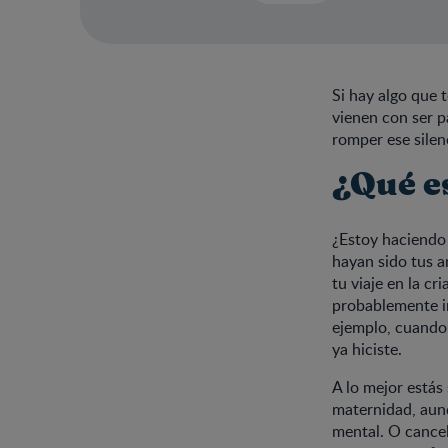
Si hay algo que
vienen con ser p
romper ese silen
¿Qué e
¿Estoy haciendo 
hayan sido tus a
tu viaje en la c
probablemente in
ejemplo, cuando 
ya hiciste.
A lo mejor estás
maternidad, aunq
mental. O cancel