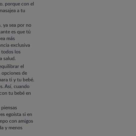
o, porque con el
 masajea a tu
, ya sea por no
tante es que tú
sea más
ancia exclusiva
 todos los
a salud.
quilibrar el
s opciones de
ara ti y tu bebé.
s. Así, cuando
 con tu bebé en
s piensas
s egoísta si en
iempo con amigos
ada y menos