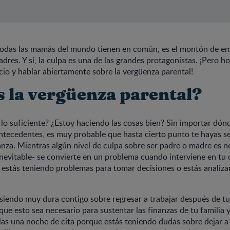
 todas las mamás del mundo tienen en común, es el montón de e
adres. Y sí, la culpa es una de las grandes protagonistas. ¡Pero 
cio y hablar abiertamente sobre la vergüenza parental!
s la vergüenza parental?
lo suficiente? ¿Estoy haciendo las cosas bien? Sin importar dónd
ntecedentes, es muy probable que hasta cierto punto te hayas se
rianza. Mientras algún nivel de culpa sobre ser padre o madre es n
evitable- se convierte en un problema cuando interviene en tu di
estás teniendo problemas para tomar decisiones o estás analiza
 siendo muy dura contigo sobre regresar a trabajar después de tu
ue esto sea necesario para sustentar las finanzas de tu familia y
as una noche de cita porque estás teniendo dudas sobre dejar a