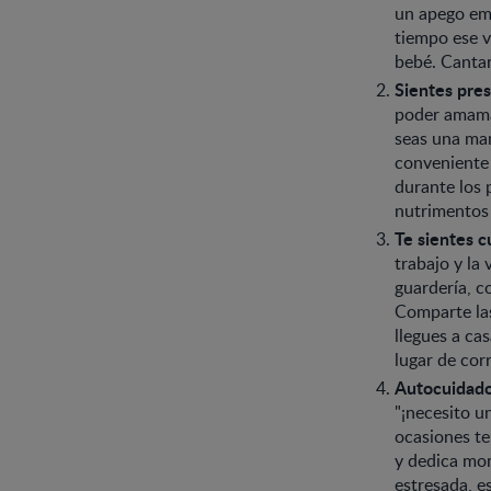
un apego emo
tiempo ese v
bebé. Cantar
Sientes pres
poder amaman
seas una mam
conveniente 
durante los 
nutrimentos 
Te sientes c
trabajo y la
guardería, co
Comparte las
llegues a ca
lugar de cor
Autocuidado
"¡necesito u
ocasiones te
y dedica mom
estresada, es