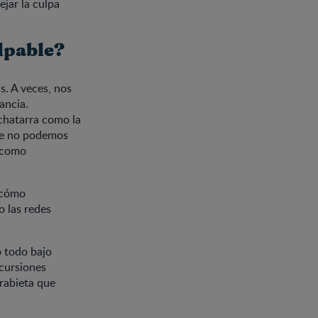
jar la culpa
ulpable?
s. A veces, nos
ancia.
chatarra como la
que no podemos
d como
 cómo
o las redes
o todo bajo
xcursiones
 rabieta que