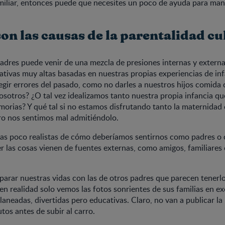
miliar, entonces puede que necesites un poco de ayuda para mane
on las causas de la parentalidad c
padres puede venir de una mezcla de presiones internas y externa
ivas muy altas basadas en nuestras propias experiencias de inf
ir errores del pasado, como no darles a nuestros hijos comida 
sotros? ¿O tal vez idealizamos tanto nuestra propia infancia 
emorias? Y qué tal si no estamos disfrutando tanto la maternida
o nos sentimos mal admitiéndolo.
deas poco realistas de cómo deberíamos sentirnos como padres o
 las cosas vienen de fuentes externas, como amigos, familiares 
mparar nuestras vidas con las de otros padres que parecen tenerl
en realidad solo vemos las fotos sonrientes de sus familias en e
aneadas, divertidas pero educativas. Claro, no van a publicar la
tos antes de subir al carro.