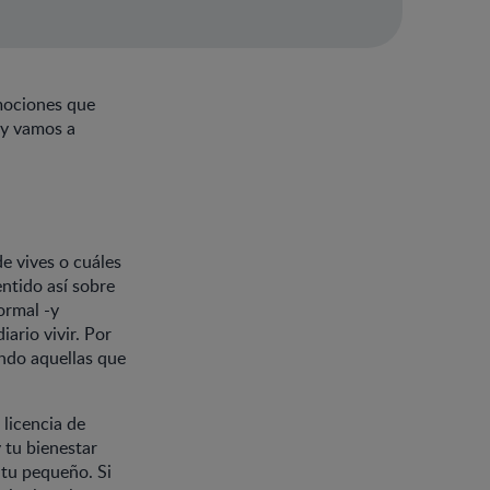
mociones que
hoy vamos a
e vives o cuáles
ntido así sobre
ormal -y
ario vivir. Por
ndo aquellas que
 licencia de
 tu bienestar
 tu pequeño. Si