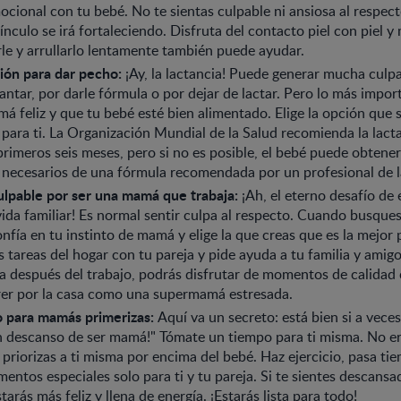
cional con tu bebé. No te sientas culpable ni ansiosa al respect
ínculo se irá fortaleciendo. Disfruta del contacto piel con piel y
le y arrullarlo lentamente también puede ayudar.
ión para dar pecho:
¡Ay, la lactancia! Puede generar mucha culpa
tar, por darle fórmula o por dejar de lactar. Pero lo más impor
á feliz y que tu bebé esté bien alimentado. Elige la opción que 
para ti. La Organización Mundial de la Salud recomienda la lact
primeros seis meses, pero si no es posible, el bebé puede obtener
necesarios de una fórmula recomendada por un profesional de l
ulpable por ser una mamá que trabaja:
¡Ah, el eterno desafío de e
 vida familiar! Es normal sentir culpa al respecto. Cuando busque
nfía en tu instinto de mamá y elige la que creas que es la mejor p
 tareas del hogar con tu pareja y pide ayuda a tu familia y amigo
sa después del trabajo, podrás disfrutar de momentos de calidad
rer por la casa como una supermamá estresada.
 para mamás primerizas:
Aquí va un secreto: está bien si a vece
n descanso de ser mamá!" Tómate un tiempo para ti misma. No ere
 priorizas a ti misma por encima del bebé. Haz ejercicio, pasa t
entos especiales solo para ti y tu pareja. Si te sientes descans
tarás más feliz y llena de energía. ¡Estarás lista para todo!