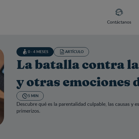
Contáctanos
0 - 4 MESES
ARTÍCULO
La batalla contra l
y otras emociones 
5 MIN
Descubre qué es la parentalidad culpable, las causas y 
primerizos.
batalla contra la culpa parental y otras emociones destructivas