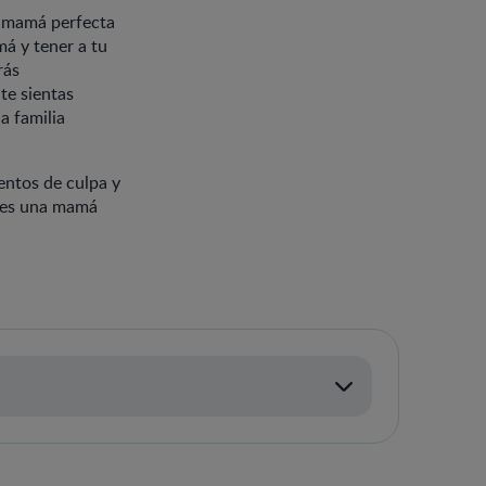
a mamá perfecta
á y tener a tu
rás
te sientas
a familia
entos de culpa y
Eres una mamá