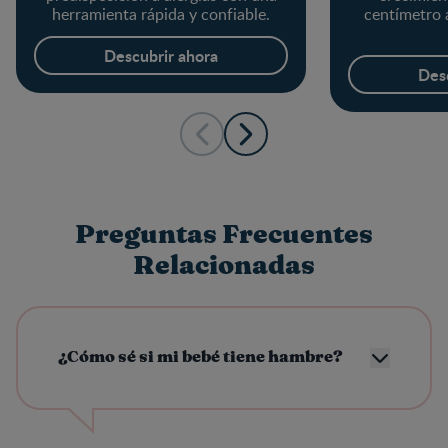
herramienta rápida y confiable.
centímetro a
Descubrir ahora
Des
Preguntas Frecuentes
Relacionadas
¿Cómo sé si mi bebé tiene hambre?