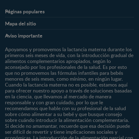
Páginas populares
Nestlé FamilyNes
Club
Mapa del sitio
Expertos en Nutrición
Beneficios
Etapas
Temas
Preguntas Frecuentes
Inicia Sesión
Aviso importante
Preconcepción
Crecimiento y desarrollo
Contáctanos
Regístrate
Embarazo
Nutrición
Apoyamos y promovemos la lactancia materna durante los
¿Quiénes somos?
Posparto
Salud
primeros seis meses de vida, con la introducción gradual de
alimentos complementarios apropiados, según lo
Marcas y productos
0 a 4 meses
Maternidad
aconsejado por los profesionales de la salud. Es por esto
Nuestros Productos
4 a 6 meses
Paternidad
que no promovemos las fórmulas infantiles para bebés
Nuestras Marcas
menores de seis meses, como mínimo, en ningún lugar.
6 a 8 meses
Vida en familia
Cuando la lactancia materna no es posible, estamos aquí
8 a 12 meses
para ofrecer nuestro apoyo a través de soluciones basadas
12 a 24 meses
en la ciencia, que llevamos al mercado de manera
responsable y con gran cuidado, por lo que le
Desde 2 años
recomendamos que hable con su profesional de la salud
Preescolar
sobre cómo alimentar a su bebé y que busque consejo
sobre cuándo introducir la alimentación complementaria.
Escolar
Si decide no amamantar, recuerde que esa decisión puede
ser difícil de revertir y tiene implicaciones sociales y
Marcas
Productos
económicas. La introducción de la alimentación parcial con