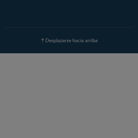
Calculadora de Fecha de
Parto
Calendario de ovulación
Nombres para tu bebé
Recetas
Desplazarse hacia arriba
Calculadora de color de
ojos
Calculadora de Alergias
Curvas de Crecimiento
Paso a paso
Guías