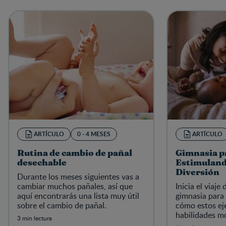
ARTÍCULO
0 - 4 MESES
ARTÍCULO
Rutina de cambio de pañal
Gimnasia p
desechable
Estimuland
Diversión
Durante los meses siguientes vas a
cambiar muchos pañales, así que
Inicia el viaje
aquí encontrarás una lista muy útil
gimnasia para
sobre el cambio de pañal.
cómo estos ej
habilidades mo
3 min lectura
crecimiento 