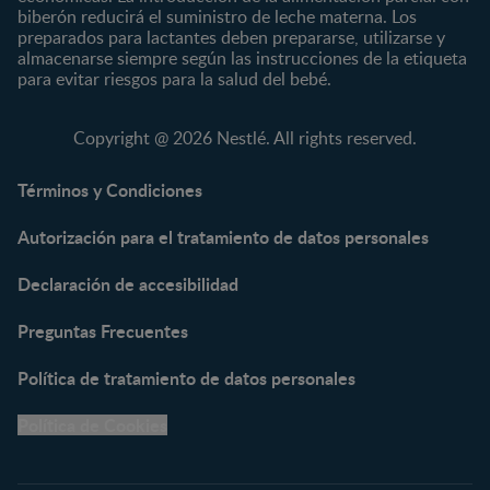
CERELAC®
Cereales Infantiles
biberón reducirá el suministro de leche materna. Los
GERBER®
Compotas y galletas
preparados para lactantes deben prepararse, utilizarse y
almacenarse siempre según las instrucciones de la etiqueta
KLIM®
Fórmulas Infantiles
para evitar riesgos para la salud del bebé.
NAN® 3
Vitaminas y Suplementos
NAN® Comfort 3
Copyright @ 2026 Nestlé. All rights reserved.
NAN® Optipro® 3
NAN® Supreme 3
Términos y Condiciones
NESTOGENO® 3
Autorización para el tratamiento de datos personales
NESTUM®
KLIM® NUTRIADVANCE®
Declaración de accesibilidad
KLIM® Snacks
NESCARE®
Preguntas Frecuentes
Herramientas
Política de tratamiento de datos personales
Buscador de Artículos
Política de Cookies
Buscador de Productos
Embarazo semana a
semana