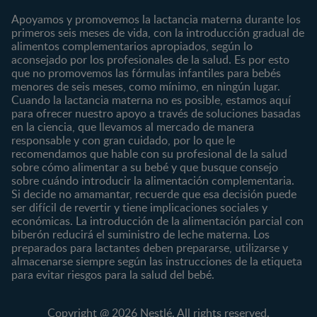
Contáctanos
Regístrate
Embarazo
Nutrición
Apoyamos y promovemos la lactancia materna durante los
¿Quiénes somos?
Posparto
Salud
primeros seis meses de vida, con la introducción gradual de
alimentos complementarios apropiados, según lo
Marcas y productos
0 a 4 meses
Maternidad
aconsejado por los profesionales de la salud. Es por esto
Nuestros Productos
4 a 6 meses
Paternidad
que no promovemos las fórmulas infantiles para bebés
Nuestras Marcas
menores de seis meses, como mínimo, en ningún lugar.
6 a 8 meses
Vida en familia
Cuando la lactancia materna no es posible, estamos aquí
8 a 12 meses
para ofrecer nuestro apoyo a través de soluciones basadas
12 a 24 meses
en la ciencia, que llevamos al mercado de manera
responsable y con gran cuidado, por lo que le
Desde 2 años
recomendamos que hable con su profesional de la salud
Preescolar
sobre cómo alimentar a su bebé y que busque consejo
sobre cuándo introducir la alimentación complementaria.
Escolar
Si decide no amamantar, recuerde que esa decisión puede
ser difícil de revertir y tiene implicaciones sociales y
Marcas
Productos
económicas. La introducción de la alimentación parcial con
CERELAC®
Cereales Infantiles
biberón reducirá el suministro de leche materna. Los
GERBER®
Compotas y galletas
preparados para lactantes deben prepararse, utilizarse y
almacenarse siempre según las instrucciones de la etiqueta
KLIM®
Fórmulas Infantiles
para evitar riesgos para la salud del bebé.
NAN® 3
Vitaminas y Suplementos
NAN® Comfort 3
Copyright @ 2026 Nestlé. All rights reserved.