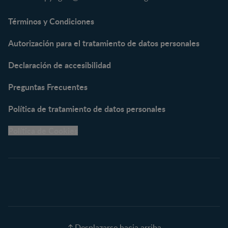
NAN® Optipro® 3
NAN® Supreme 3
Términos y Condiciones
NESTOGENO® 3
Autorización para el tratamiento de datos personales
NESTUM®
KLIM® NUTRIADVANCE®
Declaración de accesibilidad
KLIM® Snacks
NESCARE®
Preguntas Frecuentes
Herramientas
Política de tratamiento de datos personales
Buscador de Artículos
Política de Cookies
Buscador de Productos
Embarazo semana a
semana
Calculadora de Fecha de
Parto
Calendario de ovulación
Nombres para tu bebé
Recetas
Desplazarse hacia arriba