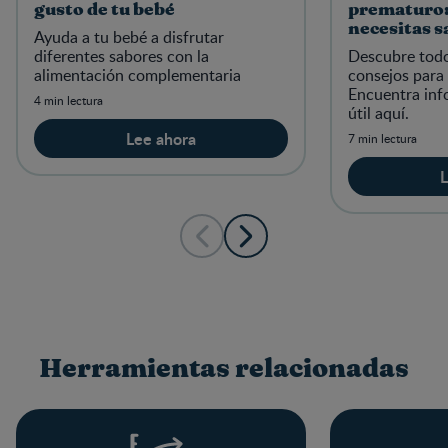
gusto de tu bebé
prematuro:
necesitas s
Ayuda a tu bebé a disfrutar
diferentes sabores con la
Descubre todo
alimentación complementaria
consejos para
Encuentra inf
4 min lectura
útil aquí.
Lee ahora
7 min lectura
L
Herramientas relacionadas