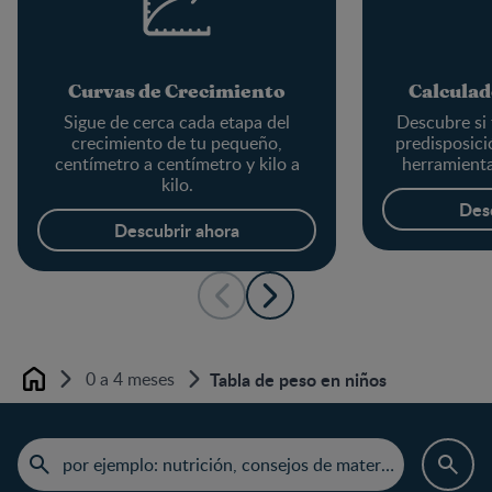
Curvas de Crecimiento
Calculad
Sigue de cerca cada etapa del
Descubre si 
crecimiento de tu pequeño,
predisposici
centímetro a centímetro y kilo a
herramienta
kilo.
Des
Descubrir ahora
0 a 4 meses
Tabla de peso en niños
Home