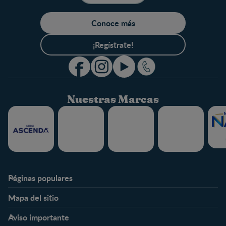
Conoce más
¡Regístrate!
Nuestras Marcas
Páginas populares
Nestlé FamilyNes
Club
Mapa del sitio
Expertos en Nutrición
Beneficios
Etapas
Temas
Preguntas Frecuentes
Inicia Sesión
Aviso importante
Preconcepción
Crecimiento y desarrollo