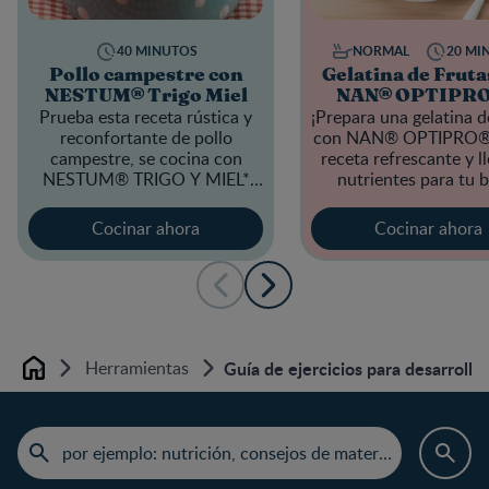
40 MINUTOS
NORMAL
20 MI
Pollo campestre con
Gelatina de Fruta
NESTUM® Trigo Miel
NAN® OPTIPRO
Prueba esta receta rústica y
¡Prepara una gelatina d
reconfortante de pollo
con
NAN® OPTIPRO®
campestre, se cocina con
receta refrescante y l
NESTUM® TRIGO Y MIEL*
nutrientes para tu 
para darle un sabor dulce y
crujiente.
Cocinar ahora
Cocinar ahora
Herramientas
Guía de ejercicios para desarrolla
Home