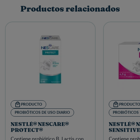
Productos relacionados
PRODUCTO
PRODUCT
PROBIÓTICOS DE USO DIARIO
PROBIÓTICOS 
NESTLÉ® NESCARE®
NESTLÉ® 
PROTECT®
SENSITIV
Contiene probiótico B. Lactis con
Contiene prob