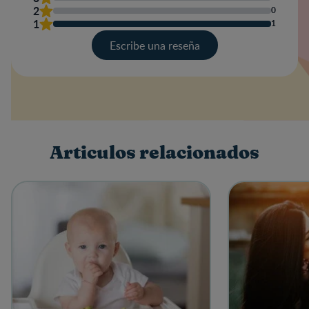
2
0
1
1
Escribe una reseña
Valoración
Nombre
Articulos relacionados
Escribe una reseña