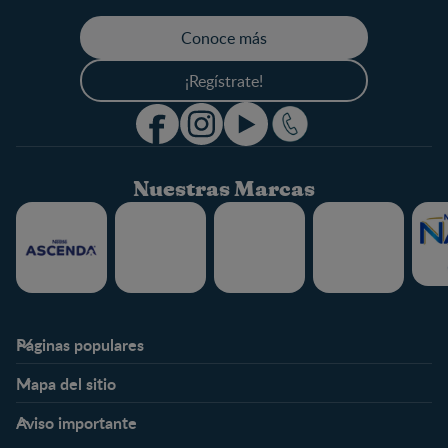
Conoce más
¡Regístrate!
Nuestras Marcas
Páginas populares
Nestlé FamilyNes
Club
Mapa del sitio
Expertos en Nutrición
Beneficios
Etapas
Temas
Preguntas Frecuentes
Inicia Sesión
Aviso importante
Preconcepción
Crecimiento y desarrollo
Contáctanos
Regístrate