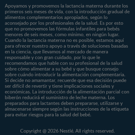
Embarazo
Nutrición
Apoyamos y promovemos la lactancia materna durante los
¿Quiénes somos?
Posparto
Salud
primeros seis meses de vida, con la introducción gradual de
alimentos complementarios apropiados, según lo
Marcas y productos
0 a 4 meses
Maternidad
aconsejado por los profesionales de la salud. Es por esto
Nuestros Productos
4 a 6 meses
Paternidad
que no promovemos las fórmulas infantiles para bebés
Nuestras Marcas
menores de seis meses, como mínimo, en ningún lugar.
6 a 8 meses
Vida en familia
Cuando la lactancia materna no es posible, estamos aquí
8 a 12 meses
para ofrecer nuestro apoyo a través de soluciones basadas
12 a 24 meses
en la ciencia, que llevamos al mercado de manera
responsable y con gran cuidado, por lo que le
Desde 2 años
recomendamos que hable con su profesional de la salud
Preescolar
sobre cómo alimentar a su bebé y que busque consejo
sobre cuándo introducir la alimentación complementaria.
Escolar
Si decide no amamantar, recuerde que esa decisión puede
ser difícil de revertir y tiene implicaciones sociales y
Marcas
Productos
económicas. La introducción de la alimentación parcial con
CERELAC®
Cereales Infantiles
biberón reducirá el suministro de leche materna. Los
GERBER®
Compotas y galletas
preparados para lactantes deben prepararse, utilizarse y
almacenarse siempre según las instrucciones de la etiqueta
KLIM®
Fórmulas Infantiles
para evitar riesgos para la salud del bebé.
NAN® 3
Vitaminas y Suplementos
NAN® Comfort 3
Copyright @ 2026 Nestlé. All rights reserved.
NAN® Optipro® 3