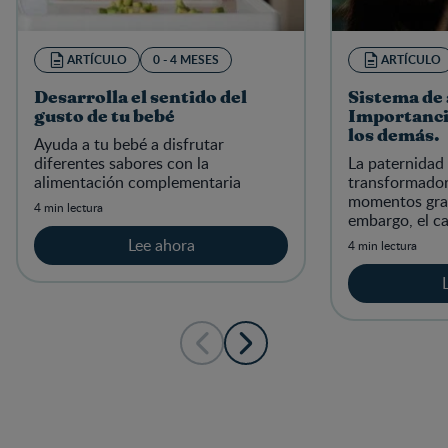
ARTÍCULO
0 - 4 MESES
ARTÍCULO
Desarrolla el sentido del
Sistema de
gusto de tu bebé
Importanci
los demás.
Ayuda a tu bebé a disfrutar
diferentes sabores con la
La paternidad
alimentación complementaria
transformadora
momentos grat
4 min lectura
embargo, el c
buen padre no
Lee ahora
4 min lectura
recorrerse en s