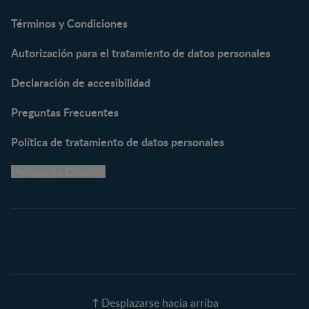
NAN® Supreme 3
Términos y Condiciones
NESTOGENO® 3
Autorización para el tratamiento de datos personales
NESTUM®
KLIM® NUTRIADVANCE®
Declaración de accesibilidad
KLIM® Snacks
NESCARE®
Preguntas Frecuentes
Herramientas
Política de tratamiento de datos personales
Buscador de Artículos
Política de Cookies
Buscador de Productos
Embarazo semana a
semana
Calculadora de Fecha de
Parto
Calendario de ovulación
Nombres para tu bebé
Recetas
Desplazarse hacia arriba