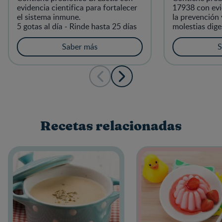
evidencia cientifica para fortalecer
17938 con evid
el sistema inmune.
la prevención
5 gotas al día - Rinde hasta 25 días
molestias dige
infantil, estre
dolor abdomin
Saber más
S
1 sobre al día
Recetas relacionadas