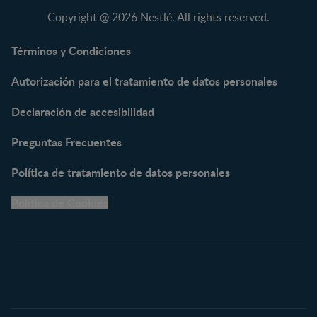
NAN® Comfort 3
Copyright @ 2026 Nestlé. All rights reserved.
NAN® Optipro® 3
NAN® Supreme 3
Términos y Condiciones
NESTOGENO® 3
Autorización para el tratamiento de datos personales
NESTUM®
KLIM® NUTRIADVANCE®
Declaración de accesibilidad
KLIM® Snacks
NESCARE®
Preguntas Frecuentes
Herramientas
Política de tratamiento de datos personales
Buscador de Artículos
Política de Cookies
Buscador de Productos
Embarazo semana a
semana
Calculadora de Fecha de
Parto
Calendario de ovulación
Nombres para tu bebé