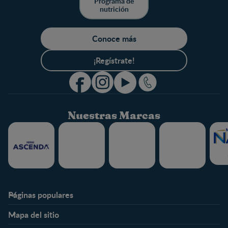
Programa de
nutrición
Conoce más
¡Regístrate!
Nuestras Marcas
Páginas populares
Nestlé FamilyNes
Club
Mapa del sitio
Expertos en Nutrición
Beneficios
Etapas
Temas