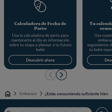
Calculadora de Fecha de
Tu calend
Parto
sema
Usa la calculadora de parto para
Usa nuest
mantenerte al día en información
embaraz
sobre tu etapa y planear a tu futuro
seguimiento d
bebé
tu bebé exp
semana, 
actualizada c
Descubrir ahora
Des
desar
Embarazo
¿Estás consumiendo suficiente hierro
Home