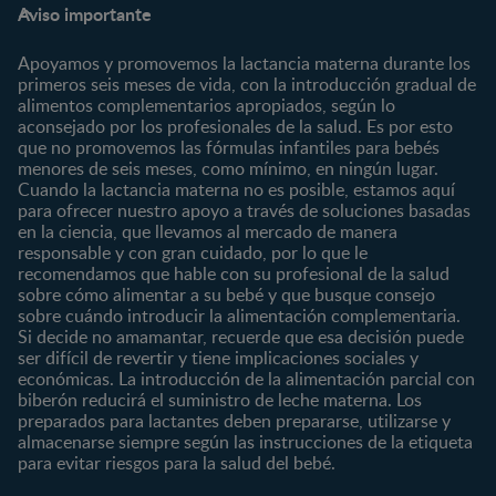
Preguntas Frecuentes
Inicia Sesión
Aviso importante
Preconcepción
Crecimiento y desarrollo
Contáctanos
Regístrate
Embarazo
Nutrición
Apoyamos y promovemos la lactancia materna durante los
¿Quiénes somos?
Posparto
Salud
primeros seis meses de vida, con la introducción gradual de
alimentos complementarios apropiados, según lo
Marcas y productos
0 a 4 meses
Maternidad
aconsejado por los profesionales de la salud. Es por esto
Nuestros Productos
4 a 6 meses
Paternidad
que no promovemos las fórmulas infantiles para bebés
Nuestras Marcas
menores de seis meses, como mínimo, en ningún lugar.
6 a 8 meses
Vida en familia
Cuando la lactancia materna no es posible, estamos aquí
8 a 12 meses
para ofrecer nuestro apoyo a través de soluciones basadas
12 a 24 meses
en la ciencia, que llevamos al mercado de manera
responsable y con gran cuidado, por lo que le
Desde 2 años
recomendamos que hable con su profesional de la salud
Preescolar
sobre cómo alimentar a su bebé y que busque consejo
sobre cuándo introducir la alimentación complementaria.
Escolar
Si decide no amamantar, recuerde que esa decisión puede
ser difícil de revertir y tiene implicaciones sociales y
Marcas
Productos
económicas. La introducción de la alimentación parcial con
CERELAC®
Cereales Infantiles
biberón reducirá el suministro de leche materna. Los
GERBER®
Compotas y galletas
preparados para lactantes deben prepararse, utilizarse y
almacenarse siempre según las instrucciones de la etiqueta
KLIM®
Fórmulas Infantiles
para evitar riesgos para la salud del bebé.
NAN® 3
Vitaminas y Suplementos