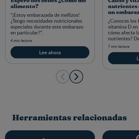
Espero dos bebés ¿Cómo me
Calcio y vi
alimento?
nutrientes 
un embaraz
"¡Estoy embarazada de mellizos!
¿Tengo necesidades nutricionales
¿Conoces los b
especiales durante este embarazo
vitamina D en
en particular?".
cómo afecta la
nutrientes? De
4 min lectura
para tu salud 
7 min lectura
Lee ahora
L
Herramientas relacionadas