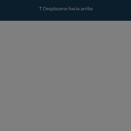
Recetas
Desplazarse hacia arriba
Calculadora de color de
ojos
Calculadora de Alergias
Curvas de Crecimiento
Paso a paso
Guías