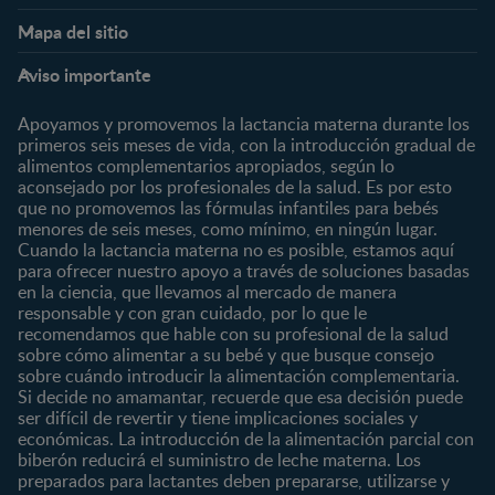
Nestlé FamilyNes
Club
Mapa del sitio
Expertos en Nutrición
Beneficios
Etapas
Temas
Preguntas Frecuentes
Inicia Sesión
Aviso importante
Preconcepción
Crecimiento y desarrollo
Contáctanos
Regístrate
Embarazo
Nutrición
Apoyamos y promovemos la lactancia materna durante los
¿Quiénes somos?
Posparto
Salud
primeros seis meses de vida, con la introducción gradual de
alimentos complementarios apropiados, según lo
Marcas y productos
0 a 4 meses
Maternidad
aconsejado por los profesionales de la salud. Es por esto
Nuestros Productos
4 a 6 meses
Paternidad
que no promovemos las fórmulas infantiles para bebés
Nuestras Marcas
menores de seis meses, como mínimo, en ningún lugar.
6 a 8 meses
Vida en familia
Cuando la lactancia materna no es posible, estamos aquí
8 a 12 meses
para ofrecer nuestro apoyo a través de soluciones basadas
12 a 24 meses
en la ciencia, que llevamos al mercado de manera
responsable y con gran cuidado, por lo que le
Desde 2 años
recomendamos que hable con su profesional de la salud
Preescolar
sobre cómo alimentar a su bebé y que busque consejo
sobre cuándo introducir la alimentación complementaria.
Escolar
Si decide no amamantar, recuerde que esa decisión puede
ser difícil de revertir y tiene implicaciones sociales y
Marcas
Productos
económicas. La introducción de la alimentación parcial con
CERELAC®
Cereales Infantiles
biberón reducirá el suministro de leche materna. Los
GERBER®
Compotas y galletas
preparados para lactantes deben prepararse, utilizarse y