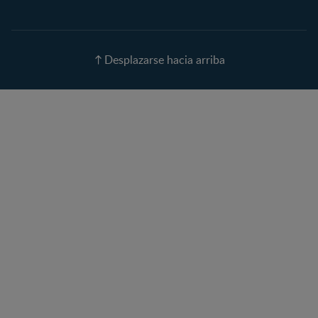
Calendario de ovulación
Nombres para tu bebé
Recetas
Desplazarse hacia arriba
Calculadora de color de
ojos
Calculadora de Alergias
Curvas de Crecimiento
Paso a paso
Guías