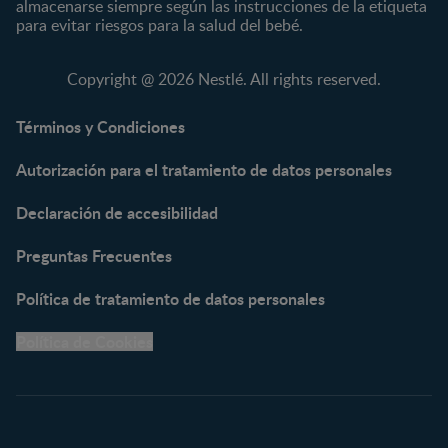
almacenarse siempre según las instrucciones de la etiqueta
KLIM®
Fórmulas Infantiles
para evitar riesgos para la salud del bebé.
NAN® 3
Vitaminas y Suplementos
NAN® Comfort 3
Copyright @ 2026 Nestlé. All rights reserved.
NAN® Optipro® 3
NAN® Supreme 3
Términos y Condiciones
NESTOGENO® 3
Autorización para el tratamiento de datos personales
NESTUM®
KLIM® NUTRIADVANCE®
Declaración de accesibilidad
KLIM® Snacks
NESCARE®
Preguntas Frecuentes
Herramientas
Política de tratamiento de datos personales
Buscador de Artículos
Política de Cookies
Buscador de Productos
Embarazo semana a
semana
Calculadora de Fecha de
Parto