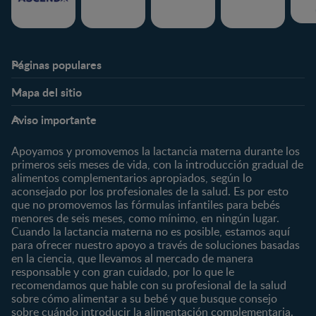
Páginas populares
Nestlé FamilyNes
Club
Mapa del sitio
Expertos en Nutrición
Beneficios
Etapas
Temas
Preguntas Frecuentes
Inicia Sesión
Aviso importante
Preconcepción
Crecimiento y desarrollo
Contáctanos
Regístrate
Embarazo
Nutrición
Apoyamos y promovemos la lactancia materna durante los
¿Quiénes somos?
Posparto
Salud
primeros seis meses de vida, con la introducción gradual de
alimentos complementarios apropiados, según lo
Marcas y productos
0 a 4 meses
Maternidad
aconsejado por los profesionales de la salud. Es por esto
Nuestros Productos
4 a 6 meses
Paternidad
que no promovemos las fórmulas infantiles para bebés
Nuestras Marcas
menores de seis meses, como mínimo, en ningún lugar.
6 a 8 meses
Vida en familia
Cuando la lactancia materna no es posible, estamos aquí
8 a 12 meses
para ofrecer nuestro apoyo a través de soluciones basadas
12 a 24 meses
en la ciencia, que llevamos al mercado de manera
responsable y con gran cuidado, por lo que le
Desde 2 años
recomendamos que hable con su profesional de la salud
Preescolar
sobre cómo alimentar a su bebé y que busque consejo
sobre cuándo introducir la alimentación complementaria.
Escolar