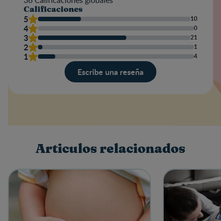
Calificaciones
5
10
4
0
3
21
2
1
1
4
Escribe una reseña
Valoración
Nombre
Articulos relacionados
Escribe una reseña