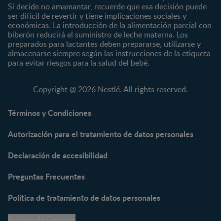
Si decide no amamantar, recuerde que esa decisión puede
ser difícil de revertir y tiene implicaciones sociales y
Marcas
Productos
económicas. La introducción de la alimentación parcial con
CERELAC®
Cereales Infantiles
biberón reducirá el suministro de leche materna. Los
GERBER®
Compotas y galletas
preparados para lactantes deben prepararse, utilizarse y
almacenarse siempre según las instrucciones de la etiqueta
KLIM®
Fórmulas Infantiles
para evitar riesgos para la salud del bebé.
NAN® 3
Vitaminas y Suplementos
NAN® Comfort 3
Copyright @ 2026 Nestlé. All rights reserved.
NAN® Optipro® 3
NAN® Supreme 3
Términos y Condiciones
NESTOGENO® 3
Autorización para el tratamiento de datos personales
NESTUM®
KLIM® NUTRIADVANCE®
Declaración de accesibilidad
KLIM® Snacks
NESCARE®
Preguntas Frecuentes
Herramientas
Política de tratamiento de datos personales
Buscador de Artículos
Política de Cookies
Buscador de Productos