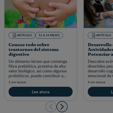
ARTÍCULO
12 A 24 MESES
ARTÍCULO
Conoce todo sobre
Desarrollo 
trastornos del sistema
Actividades
digestivo
Potenciar 
Explorador 
Un alimento lácteo que contenga
Descubre acti
fibra prebiótica, proteína de alto
divertidos par
valor biológico, así como algunos
desarrollo cog
probióticos, puede contribuir a
emocional de 
disminuir molestias menores en el
meses. ¡Promu
5 min lectura
4 min lectura
sistema digestivo de los
manera entret
Lee ahora
L