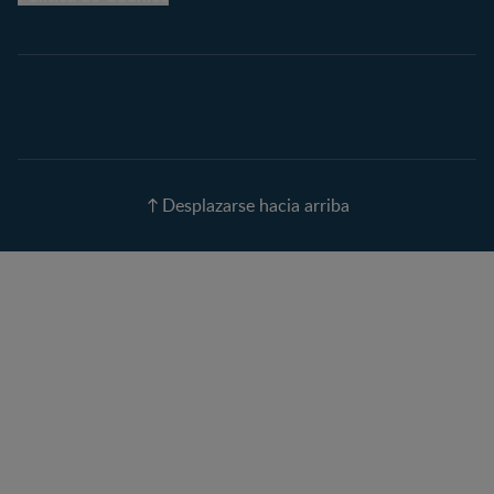
Embarazo semana a
semana
Calculadora de Fecha de
Parto
Calendario de ovulación
Nombres para tu bebé
Recetas
Desplazarse hacia arriba
Calculadora de color de
ojos
Calculadora de Alergias
Curvas de Crecimiento
Paso a paso
Guías