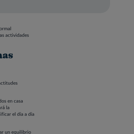
normal
as actividades
nas
actitudes
odos en casa
rá la
icar el día a día
ar un equilibrio