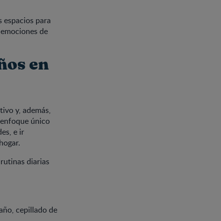
s espacios para
s emociones de
iños en
tivo y, además,
n enfoque único
es, e ir
hogar.
rutinas diarias
año, cepillado de