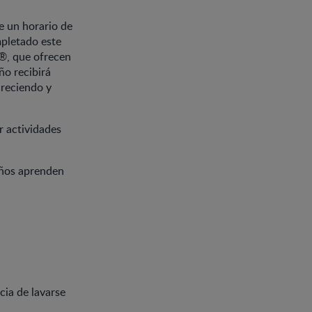
e un horario de
mpletado este
M®, que ofrecen
ño recibirá
creciendo y
r actividades
niños aprenden
cia de lavarse