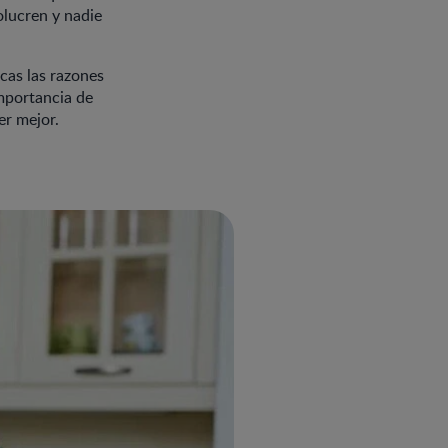
olucren y nadie
cas las razones
importancia de
er mejor.