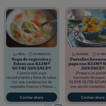
FÁCIL
34 MINUTOS
NORMAL
25 MI
Sopa de vegetales y
Pastelito hornea
fideos con KLIM®
papa con KLIM® 
NUTRI ADVANCE®
ADVANCE®
Conoce esta sopa
¡Prepara un pastel
reconfortante y llena de sabor,
horneado de papas
con una combinación de
KLIM® NUTRI ADVA
vegetales frescos y fideos,
una opción completa 
enriquecida con KLIM®
nutritiva!
NUTRI ADVANCE®.
Cocinar ahora
Cocinar ahora