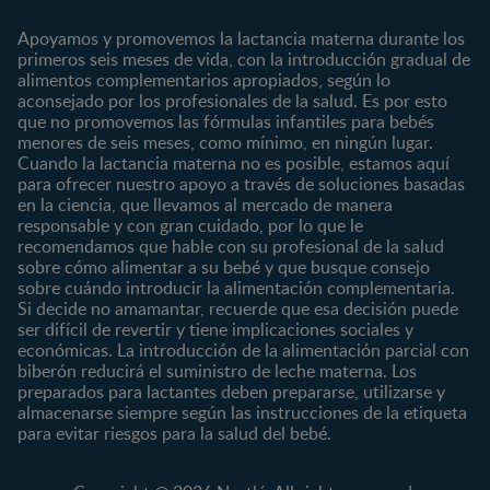
Contáctanos
Regístrate
Embarazo
Nutrición
Apoyamos y promovemos la lactancia materna durante los
¿Quiénes somos?
Posparto
Salud
primeros seis meses de vida, con la introducción gradual de
alimentos complementarios apropiados, según lo
Marcas y productos
0 a 4 meses
Maternidad
aconsejado por los profesionales de la salud. Es por esto
Nuestros Productos
4 a 6 meses
Paternidad
que no promovemos las fórmulas infantiles para bebés
Nuestras Marcas
menores de seis meses, como mínimo, en ningún lugar.
6 a 8 meses
Vida en familia
Cuando la lactancia materna no es posible, estamos aquí
8 a 12 meses
para ofrecer nuestro apoyo a través de soluciones basadas
12 a 24 meses
en la ciencia, que llevamos al mercado de manera
responsable y con gran cuidado, por lo que le
Desde 2 años
recomendamos que hable con su profesional de la salud
Preescolar
sobre cómo alimentar a su bebé y que busque consejo
sobre cuándo introducir la alimentación complementaria.
Escolar
Si decide no amamantar, recuerde que esa decisión puede
ser difícil de revertir y tiene implicaciones sociales y
Marcas
Productos
económicas. La introducción de la alimentación parcial con
CERELAC®
Cereales Infantiles
biberón reducirá el suministro de leche materna. Los
GERBER®
Compotas y galletas
preparados para lactantes deben prepararse, utilizarse y
almacenarse siempre según las instrucciones de la etiqueta
KLIM®
Fórmulas Infantiles
para evitar riesgos para la salud del bebé.
NAN® 3
Vitaminas y Suplementos
NAN® Comfort 3