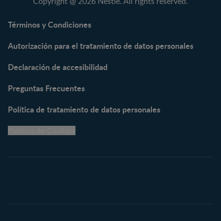
Copyright @ 2026 Nestlé. All rights reserved.
NAN® Optipro® 3
NAN® Supreme 3
Términos y Condiciones
NESTOGENO® 3
Autorización para el tratamiento de datos personales
NESTUM®
KLIM® NUTRIADVANCE®
Declaración de accesibilidad
KLIM® Snacks
NESCARE®
Preguntas Frecuentes
Herramientas
Política de tratamiento de datos personales
Buscador de Artículos
Política de Cookies
Buscador de Productos
Embarazo semana a
semana
Calculadora de Fecha de
Parto
Calendario de ovulación
Nombres para tu bebé
Recetas