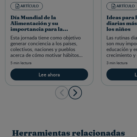
ARTÍCULO
ARTÍCULO
Día Mundial de la
Ideas para 
Alimentación y su
diarias más
importancia para la
los niños
nutrición
Esta jornada tiene como objetivo
Las rutinas di
generar conciencia a los países,
son muy impor
colectivos, naciones y pueblos
educación y e
acerca de cómo motivar hábitos
crecimiento y 
saludables frente al tema
encontrarás lo
5 min lectura
3 min lectura
nutricional y hacer un llamado a la
sacarle provec
solidar
cotidianas.
Lee ahora
L
Herramientas relacionadas