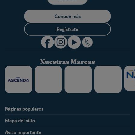
Conoce más
¡Regístrate!
Nuestras Marcas
Páginas populares
Nestlé FamilyNes
Club
Mapa del sitio
Expertos en Nutrición
Beneficios
Etapas
Temas
Preguntas Frecuentes
Inicia Sesión
Aviso importante
Preconcepción
Crecimiento y desarrollo