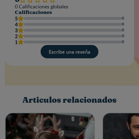
0
Calificaciones globales
Calificaciones
5
0
4
0
3
0
2
0
1
0
Escribe una reseña
Valoración
Nombre
Articulos relacionados
Escribe una reseña