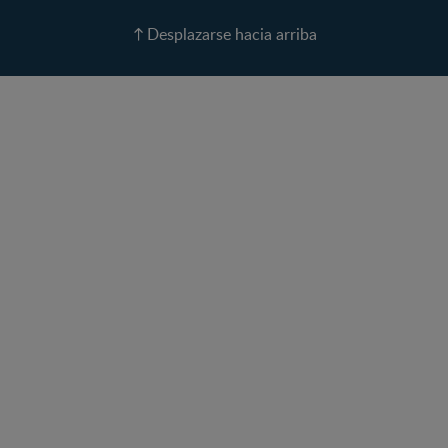
Recetas
Desplazarse hacia arriba
Calculadora de color de
ojos
Calculadora de Alergias
Curvas de Crecimiento
Paso a paso
Guías