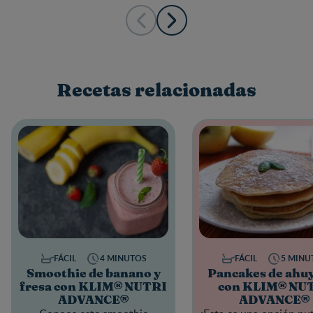
Recetas relacionadas
FÁCIL
4 MINUTOS
FÁCIL
5 MINU
Smoothie de banano y
Pancakes de ahu
fresa con KLIM® NUTRI
con KLIM® NU
ADVANCE®
ADVANCE®