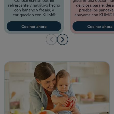
Conoce este smoothie
¡Esta es una opción nut
refrescante y nutritivo hecho
deliciosa para el des
con banano y fresas, y
prueba los pancake
enriquecido con KLIM®
ahuyama con
KLIM® 
NUTRI ADVANCE®.
ADVANCE®
!
Cocinar ahora
Cocinar ahora
View details