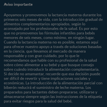
Preguntas Frecuentes
Inicia Sesión
Aviso importante
Preconcepción
Crecimiento y desarrollo
Contáctanos
Regístrate
Embarazo
Nutrición
Apoyamos y promovemos la lactancia materna durante los
¿Quiénes somos?
Posparto
Salud
primeros seis meses de vida, con la introducción gradual de
alimentos complementarios apropiados, según lo
Marcas y productos
0 a 4 meses
Maternidad
aconsejado por los profesionales de la salud. Es por esto
Nuestros Productos
4 a 6 meses
Paternidad
que no promovemos las fórmulas infantiles para bebés
Nuestras Marcas
menores de seis meses, como mínimo, en ningún lugar.
6 a 8 meses
Vida en familia
Cuando la lactancia materna no es posible, estamos aquí
8 a 12 meses
para ofrecer nuestro apoyo a través de soluciones basadas
12 a 24 meses
en la ciencia, que llevamos al mercado de manera
responsable y con gran cuidado, por lo que le
Desde 2 años
recomendamos que hable con su profesional de la salud
Preescolar
sobre cómo alimentar a su bebé y que busque consejo
sobre cuándo introducir la alimentación complementaria.
Escolar
Si decide no amamantar, recuerde que esa decisión puede
ser difícil de revertir y tiene implicaciones sociales y
Marcas
Productos
económicas. La introducción de la alimentación parcial con
CERELAC®
Cereales Infantiles
biberón reducirá el suministro de leche materna. Los
GERBER®
Compotas y galletas
preparados para lactantes deben prepararse, utilizarse y
almacenarse siempre según las instrucciones de la etiqueta
KLIM®
Fórmulas Infantiles
para evitar riesgos para la salud del bebé.
NAN® 3
Vitaminas y Suplementos