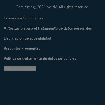
NAN® Comfort 3
Copyright @ 2026 Nestlé. All rights reserved.
NAN® Optipro® 3
NAN® Supreme 3
Términos y Condiciones
NESTOGENO® 3
Autorización para el tratamiento de datos personales
NESTUM®
KLIM® NUTRIADVANCE®
Declaración de accesibilidad
KLIM® Snacks
NESCARE®
Preguntas Frecuentes
Herramientas
Política de tratamiento de datos personales
Buscador de Artículos
Política de Cookies
Buscador de Productos
Embarazo semana a
semana
Calculadora de Fecha de
Parto
Calendario de ovulación
Nombres para tu bebé