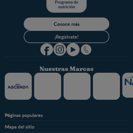
Programa de
nutrición
Conoce más
¡Regístrate!
Nuestras Marcas
Páginas populares
Nestlé FamilyNes
Club
Mapa del sitio
Expertos en Nutrición
Beneficios
Etapas
Temas