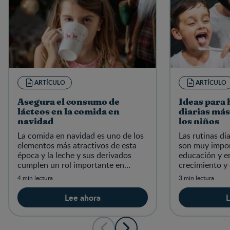
ARTÍCULO
ARTÍCULO
Asegura el consumo de
Ideas para 
lácteos en la comida en
diarias más
navidad
los niños
La comida en navidad es uno de los
Las rutinas di
elementos más atractivos de esta
son muy impor
época y la leche y sus derivados
educación y e
cumplen un rol importante en
crecimiento y 
muchas de las preparaciones que
encontrarás lo
4 min lectura
3 min lectura
características de estos días de fi
sacarle provec
cotidianas.
Lee ahora
L