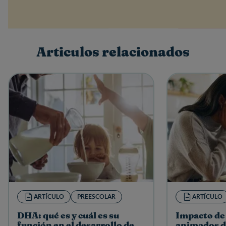
Valoración
Nombre
Articulos relacionados
Escribe una reseña
ARTÍCULO
PREESCOLAR
ARTÍCULO
DHA: qué es y cuál es su
Impacto de 
función en el desarrollo de
animados de