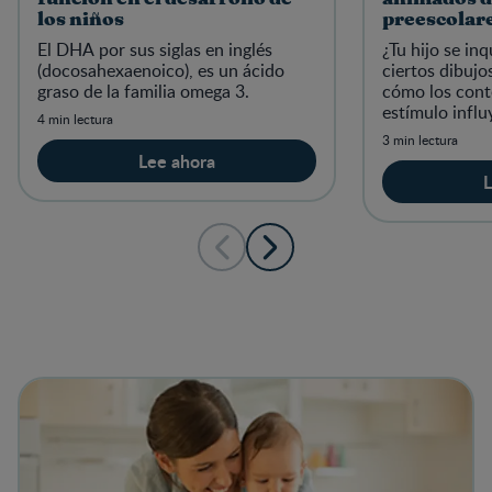
los niños
preescolar
El DHA por sus siglas en inglés
¿Tu hijo se in
(docosahexaenoico), es un ácido
ciertos dibuj
graso de la familia omega 3.
cómo los cont
estímulo influ
4 min lectura
3 min lectura
Lee ahora
L
View details