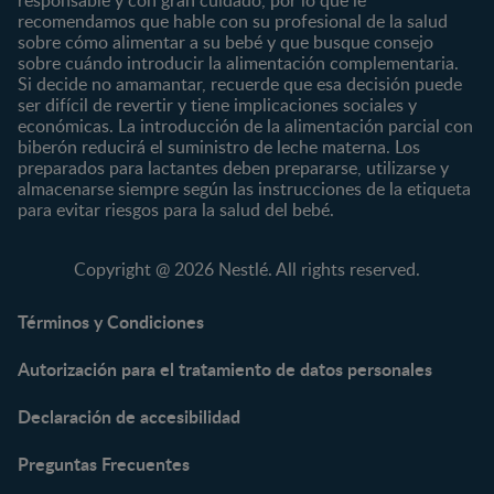
responsable y con gran cuidado, por lo que le
Desde 2 años
recomendamos que hable con su profesional de la salud
Preescolar
sobre cómo alimentar a su bebé y que busque consejo
sobre cuándo introducir la alimentación complementaria.
Escolar
Si decide no amamantar, recuerde que esa decisión puede
ser difícil de revertir y tiene implicaciones sociales y
Marcas
Productos
económicas. La introducción de la alimentación parcial con
CERELAC®
Cereales Infantiles
biberón reducirá el suministro de leche materna. Los
GERBER®
Compotas y galletas
preparados para lactantes deben prepararse, utilizarse y
almacenarse siempre según las instrucciones de la etiqueta
KLIM®
Fórmulas Infantiles
para evitar riesgos para la salud del bebé.
NAN® 3
Vitaminas y Suplementos
NAN® Comfort 3
Copyright @ 2026 Nestlé. All rights reserved.
NAN® Optipro® 3
NAN® Supreme 3
Términos y Condiciones
NESTOGENO® 3
Autorización para el tratamiento de datos personales
NESTUM®
KLIM® NUTRIADVANCE®
Declaración de accesibilidad
KLIM® Snacks
NESCARE®
Preguntas Frecuentes