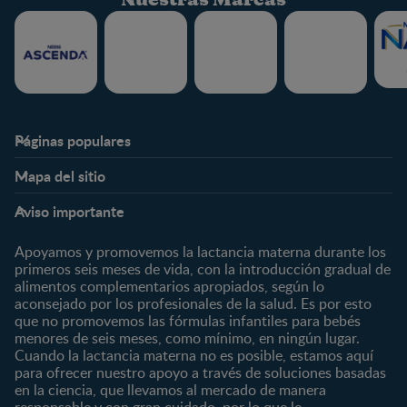
Páginas populares
Nestlé FamilyNes
Club
Mapa del sitio
Expertos en Nutrición
Beneficios
Etapas
Temas
Preguntas Frecuentes
Inicia Sesión
Aviso importante
Preconcepción
Crecimiento y desarrollo
Contáctanos
Regístrate
Embarazo
Nutrición
Apoyamos y promovemos la lactancia materna durante los
¿Quiénes somos?
Posparto
Salud
primeros seis meses de vida, con la introducción gradual de
alimentos complementarios apropiados, según lo
Marcas y productos
0 a 4 meses
Maternidad
aconsejado por los profesionales de la salud. Es por esto
Nuestros Productos
4 a 6 meses
Paternidad
que no promovemos las fórmulas infantiles para bebés
Nuestras Marcas
menores de seis meses, como mínimo, en ningún lugar.
6 a 8 meses
Vida en familia
Cuando la lactancia materna no es posible, estamos aquí
8 a 12 meses
para ofrecer nuestro apoyo a través de soluciones basadas
12 a 24 meses
en la ciencia, que llevamos al mercado de manera