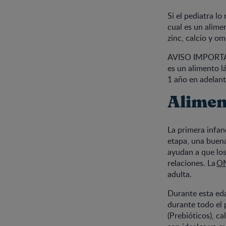
Si el pediatra 
cual es un alime
zinc, calcio y o
AVISO IMPORTANT
es un alimento 
1 año en adelant
Alimen
La primera infan
etapa, una buena
ayudan a que lo
relaciones. La
O
adulta.
Durante esta eda
durante todo el 
(Prebióticos), ca