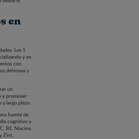
o desde el
s en
dades. Los 5
cializando y en
mentos con
sus defensas y
rar un
ca y promover
 y largo plazo.
ena fuente de
llo cognitivo y
C, B1, Niacina,
y Zinc.