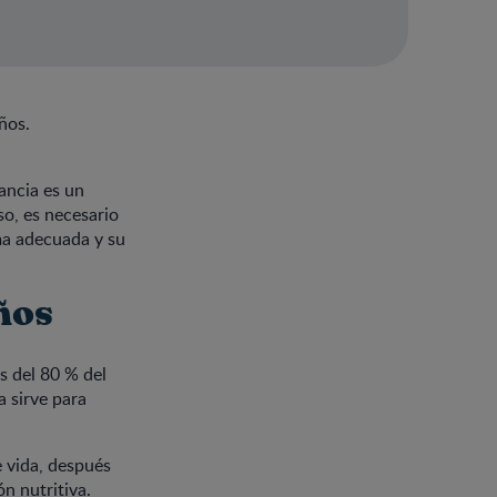
ños.
fancia es un
so, es necesario
ma adecuada y su
ños
s del 80 % del
 sirve para
 vida, después
n nutritiva.