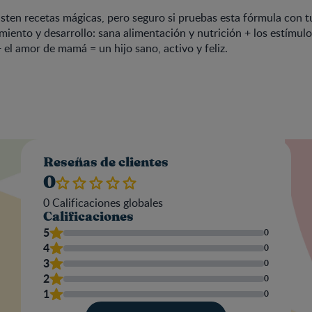
sten recetas mágicas, pero seguro si pruebas esta fórmula con t
imiento y desarrollo: sana alimentación y nutrición + los estímu
+ el amor de mamá = un hijo sano, activo y feliz.
Valo
Reseñas de clientes
0
0
Calificaciones globales
Calificaciones
Nom
5
0
4
0
3
0
2
0
Escr
1
0
una