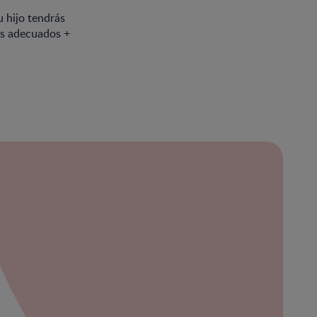
u hijo tendrás
los adecuados +
ración
bre
ibe