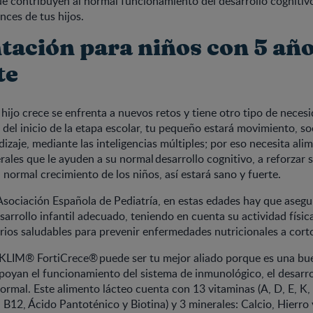
ue contribuyen al normal funcionamiento del desarrollo cognitiv
nces de tus hijos.
tación para niños con 5 año
te
hijo crece se enfrenta a nuevos retos y tiene otro tipo de necesi
 del inicio de la etapa escolar, tu pequeño estará movimiento, so
izaje, mediante las inteligencias múltiples; por eso necesita ali
rales que le ayuden a su normal desarrollo cognitivo, a reforzar 
 normal crecimiento de los niños, así estará sano y fuerte.
Asociación Española de Pediatría, en estas edades hay que asegu
sarrollo infantil adecuado, teniendo en cuenta su actividad físi
rios saludables para prevenir enfermedades nutricionales a corto
, KLIM® FortiCrece® puede ser tu mejor aliado porque es una bu
poyan el funcionamiento del sistema de inmunológico, el desarro
ormal. Este alimento lácteo cuenta con 13 vitaminas (A, D, E, K, 
, B12, Ácido Pantoténico y Biotina) y 3 minerales: Calcio, Hierro 