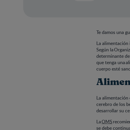
Te damos una gu
La alimentación i
Según la Organiza
determinante de l
que tenga una al
cuerpo esté sano
Aliment
La alimentación 
cerebro de los b
desarrollar su ce
La
OMS
recomien
se debe continua