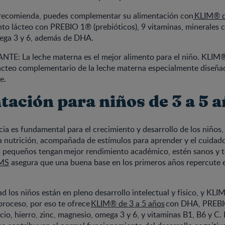
lo recomienda, puedes complementar su alimentación con
KLIM® d
nto lácteo con PREBIO 1® (prebióticos), 9 vitaminas, minerales 
mega 3 y 6, además de DHA.
E: La leche materna es el mejor alimento para el niño. KLIM®
lácteo complementario de la leche materna especialmente diseña
e.
tación para niños de 3 a 5 
cia es fundamental para el crecimiento y desarrollo de los niños,
 nutrición, acompañada de estímulos para aprender y el cuidado
s pequeños tengan mejor rendimiento académico, estén sanos y 
MS
asegura que una buena base en los primeros años repercute 
d los niños están en pleno desarrollo intelectual y físico, y K
proceso, por eso te ofrece
KLIM® de 3 a 5 años
con DHA, PREB
lcio, hierro, zinc, magnesio, omega 3 y 6, y vitaminas B1, B6 y C.