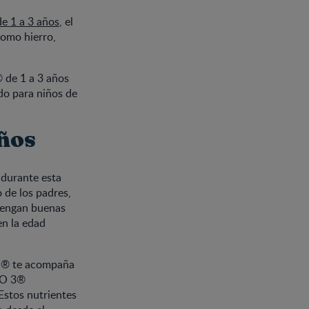
e 1 a 3 años
, el
como hierro,
 de 1 a 3 años
do para niños de
años
 durante esta
 de los padres,
tengan buenas
en la edad
LIM® te acompaña
IO 3®
 Estos nutrientes