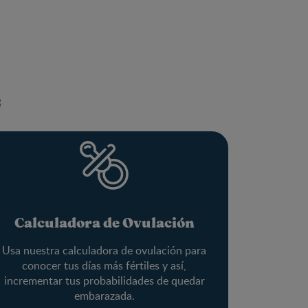
s
Calculadora de Ovulación
Usa nuestra calculadora de ovulación para
conocer tus días más fértiles y así,
incrementar tus probabilidades de quedar
embarazada.