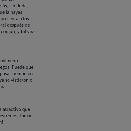
más, sin duda,
que la hayas
 presenta a los
eral después de
 común, y tal vez
igualmente
juegos. Puede que
n pasar tiempo en
 ya se vistieron o
bé.
s atractivo que
 estrenos, tomar
rá.