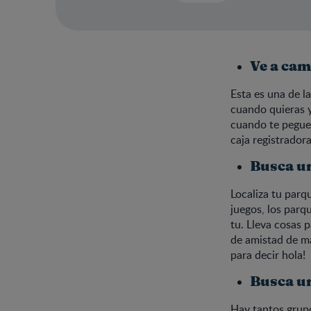
Ve a cam
Esta es una de l
cuando quieras y
cuando te pegue 
caja registrador
Busca un
Localiza tu parq
juegos, los parq
tu. Lleva cosas 
de amistad de ma
para decir hola!
Busca u
Hay tantos grupo