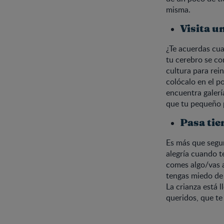
misma.
Visita u
¿Te acuerdas cua
tu cerebro se con
cultura para rei
colócalo en el p
encuentra galerí
que tu pequeño 
Pasa tie
Es más que segur
alegría cuando t
comes algo/vas 
tengas miedo de 
La crianza está 
queridos, que te