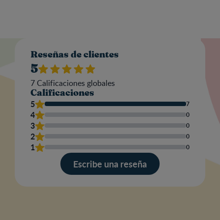
Valo
Reseñas de clientes
5
7
Calificaciones globales
Calificaciones
Nom
5
7
4
0
3
0
2
0
Escr
1
0
una
res
Escribe una reseña