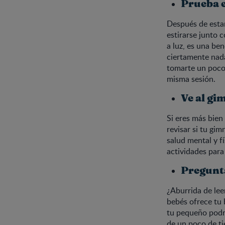
Prueba e
Después de estar
estirarse junto
a luz, es una be
ciertamente nada
tomarte un poco 
misma sesión.
Ve al gi
Si eres más bien
revisar si tu gi
salud mental y f
actividades para
Pregunta
¿Aburrida de lee
bebés ofrece tu 
tu pequeño podrá
de un poco de ti