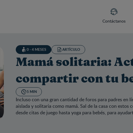
Contáctanos
0 - 4 MESES
ARTÍCULO
Mamá solitaria: Ac
compartir con tu b
5 MIN
Incluso con una gran cantidad de foros para padres en lín
aislada y solitaria como mamá. Sal de la casa con estos 
desde citas de juego hasta yoga para bebés, para ayudar
á solitaria: Actividades para compartir con tu bebé