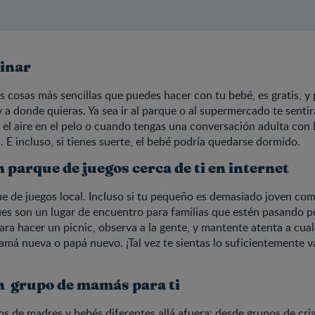
inar
as cosas más sencillas que puedes hacer con tu bebé, es gratis, y 
 a donde quieras. Ya sea ir al parque o al supermercado te sent
el aire en el pelo o cuando tengas una conversación adulta con 
a. E incluso, si tienes suerte, el bebé podría quedarse dormido.
 parque de juegos cerca de ti en internet
ue de juegos local. Incluso si tu pequeño es demasiado joven com
ues son un lugar de encuentro para familias que estén pasando 
para hacer un picnic, observa a la gente, y mantente atenta a cua
má nueva o papá nuevo. ¡Tal vez te sientas lo suficientemente 
n grupo de mamás para ti
s de madres y bebés diferentes allá afuera: desde grupos de cri