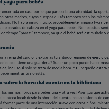
l yoga para bebés
 encerrada en casa por lo que parecería una eternidad, la oport
 con otras madres, cuyos cuerpos quizás tampoco sean los mismo
ndición. No habrá ningún juicio, probablemente ninguna lycra pe
 de parados de cabeza en el yoga para bebés. No necesitas senti
de tiempo "para ti" tampoco, ya que el bebé será estimulado y 
mnasio
 una reina del cardio, y extrañas tu antiguo régimen de ejercicios
mnasio local tiene una guardería? Sudar un poco puede hacer marav
ísica, incluso si solo se trata de media hora. Y tu pequeño estará
 bebé mientras tú no estás.
 sobre la hora del cuento en la biblioteca
r los mismos libros para bebés una y otra vez? Averigua qué acti
biblioteca local: desde la ahora del cuento, hasta sesiones de ca
 formar parte de una interacción suave con otros niños, mientra
empo de silencio, y tal vez incluso tengas la oportunidad de leer