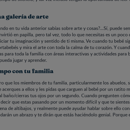
na galería de arte
ndo en tu vida anterior sabías sobre arte y cosas?...Sí, puede s
virtió en papilla, pero tal vez, todo lo que necesitas es un poco 
niciar tu imaginación y sentido de ti misma. Ve cuando tu bebé s
ortabebés y mira el arte con toda la calma de tu corazón. Y cuand
as para toda la familia con áreas interactivas y actividades para
pueda jugar y aprender.
mpo con tu familia
o que los miembros de tu familia, particularmente los abuelos, s
e acerques a ellos y les pidas que carguen al bebé por un ratito m
al baño/cierras tus ojos por un segundo. Cuando pregunten cómo
decir que estas pasando por un momento difícil y que te sientes 
llena de altibajos, y realmente puede ayudar hablar sobre ello con
 darán un abrazo y te dirán que estás haciéndolo genial. Porque 