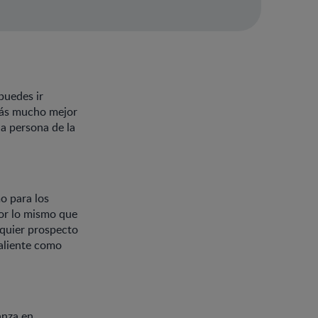
puedes ir
irás mucho mejor
la persona de la
o para los
por lo mismo que
lquier prospecto
valiente como
anza en