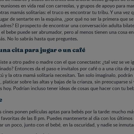
euniones en vida real con carreolas, y grupos de apoyo para ma
tras mamás solitarias: el truco es encontrar tu tribu. Y una vez 
ugar de sentarte en la esquina, ¿por qué no ser la primera que se
adres? El prospecto de encontrar una conversación adulta bilat
 el bebe puede ser abrumador, pero al menos tienen una cosa en
s. No lo sabrás hasta que preguntes.
una cita para jugar o un café
ste a otro padre o madre con el que conectaste: ¿tal vez se ve 
nado? Entonces da el paso e invítalos por café o a una cita de 
 tú y la otra mamá solitaria necesitan. Tan solo imaginalo, podrá
a, platicar sobre las altas y bajas de la crianza, sin preocuparse si
os hoy. Podrían incluso tener ideas de cosas que hacer con tu be
e
s cines ponen películas aptas para bebés por la tarde: mucho má
 favoritas de las 8 pm. Puedes mantenerte al día con los últimos
rar un poco, junto con el bebé, en la oscuridad, y nadie se inmuta