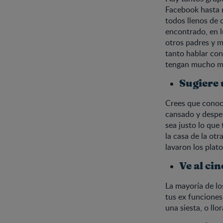
Facebook hasta r
todos llenos de o
encontrado, en l
otros padres y m
tanto hablar con
tengan mucho má
Sugiere 
Crees que conoci
cansado y despei
sea justo lo que
la casa de la otr
lavaron los plat
Ve al cin
La mayoría de lo
tus ex funciones
una siesta, o llo