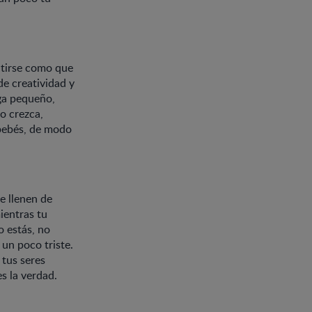
entirse como que
de creatividad y
iga pequeño,
o crezca,
 bebés, de modo
e llenen de
ientras tu
 estás, no
un poco triste.
 tus seres
es la verdad.