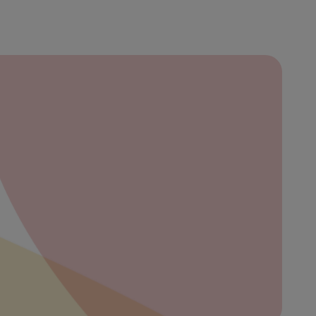
ración
bre
ibe
eña