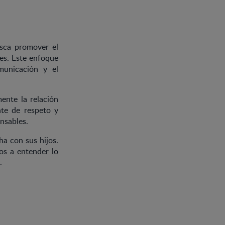
usca promover el
les. Este enfoque
municación y el
ente la relación
nte de respeto y
nsables.
ha con sus hijos.
ños a entender lo
.