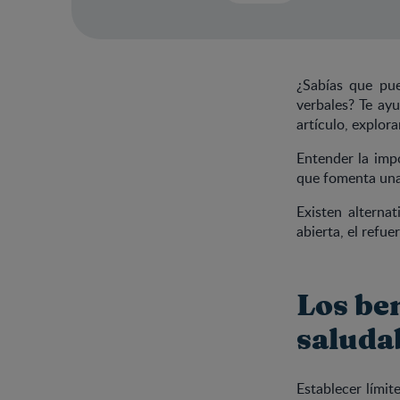
¿Sabías que pued
verbales? Te ayu
artículo, explor
Entender la impo
que fomenta una 
Existen alterna
abierta, el refue
Los ben
saluda
Establecer límite