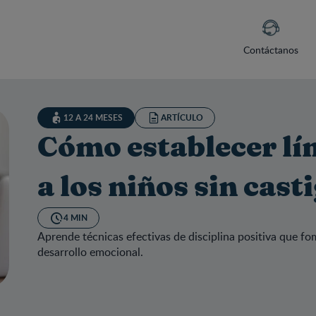
Contáctanos
12 A 24 MESES
ARTÍCULO
Cómo establecer lí
a los niños sin cast
4 MIN
Aprende técnicas efectivas de disciplina positiva que fo
desarrollo emocional.
o establecer límites saludables a los niños sin castigos