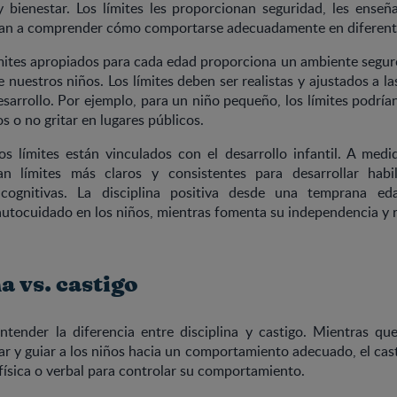
 bienestar. Los límites les proporcionan seguridad, les enseñ
udan a comprender cómo comportarse adecuadamente en diferente
límites apropiados para cada edad proporciona un ambiente segur
e nuestros niños. Los límites deben ser realistas y ajustados a l
sarrollo. Por ejemplo, para un niño pequeño, los límites podrían
s o no gritar en lugares públicos.
os límites están vinculados con el desarrollo infantil. A med
an límites más claros y consistentes para desarrollar habil
cognitivas. La disciplina positiva desde una temprana e
autocuidado en los niños, mientras fomenta su independencia y 
a vs. castigo
tender la diferencia entre disciplina y castigo. Mientras que
r y guiar a los niños hacia un comportamiento adecuado, el cast
 física o verbal para controlar su comportamiento.