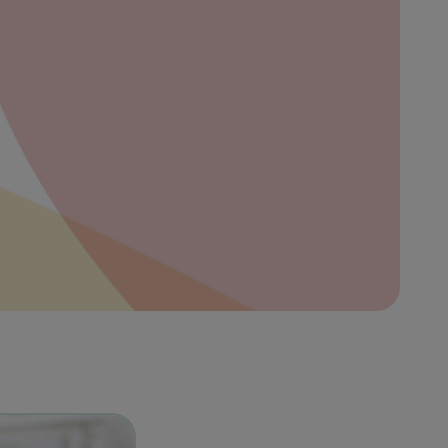
bre
ibe
eña