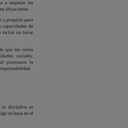
an a respetar las
s situaciones.
o y propicio para
as capacidades de
 incluir no tocar
ida que los niños
idades sociales,
dad promueve la
responsabilidad.
 la disciplina se
igo se basa en el