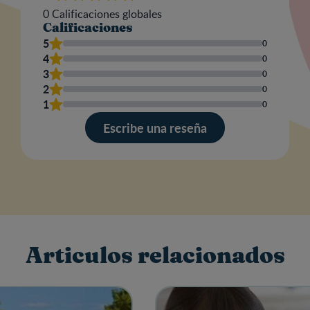
0
Calificaciones globales
Calificaciones
Nom
5
0
4
0
3
0
2
0
Escr
1
0
una
res
Escribe una reseña
Articulos relacionados