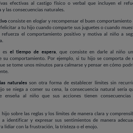
ivas efectivas al castigo físico o verbal que incluyen el refu
 y las consecuencias naturales.
tivo
consiste en elogiar y recompensar el buen comportamiento d
felicitar a tu hijo cuando comparte sus juguetes o cuando mues
 refuerza el comportamiento positivo y motiva al niño a se
a.
el tiempo de espera
va es
, que consiste en darle al niño 
re su comportamiento. Por ejemplo, si tu hijo se comporta de 
que se tome unos minutos para calmarse y pensar en cómo podr
nte.
as naturales
son otra forma de establecer límites sin recurrir
hijo se niega a comer su cena, la consecuencia natural sería 
le enseña al niño que sus acciones tienen consecuencias
hijo sobre las reglas y los límites de manera clara y comprensi
 a identificar y expresar sus sentimientos de manera adecua
 lidiar con la frustración, la tristeza o el enojo.