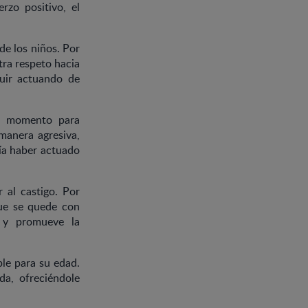
erzo positivo, el
e los niños. Por
tra respeto hacia
guir actuando de
un momento para
manera agresiva,
ía haber actuado
 al castigo. Por
que se quede con
 y promueve la
ble para su edad.
da, ofreciéndole