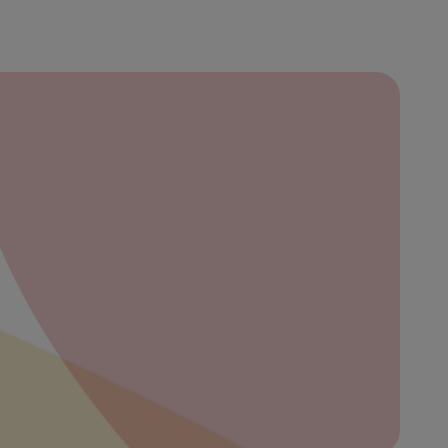
ración
bre
ibe
eña