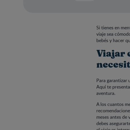
Si tienes en men
viaje sea cómodo
bebés y hacer qu
Viajar 
necesi
Para garantizar 
Aquí te present
aventura.
A los cuantos me
recomendaciones 
meses antes de v
debes asegurarte
el viaje es inter