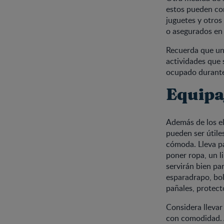
estos pueden con
juguetes y otro
o asegurados en 
Recuerda que un 
actividades que 
ocupado durante 
Equipa
Además de los e
pueden ser útile
cómoda. Lleva pan
poner ropa, un l
servirán bien pa
esparadrapo, bol
pañales, protecto
Considera llevar
con comodidad. 