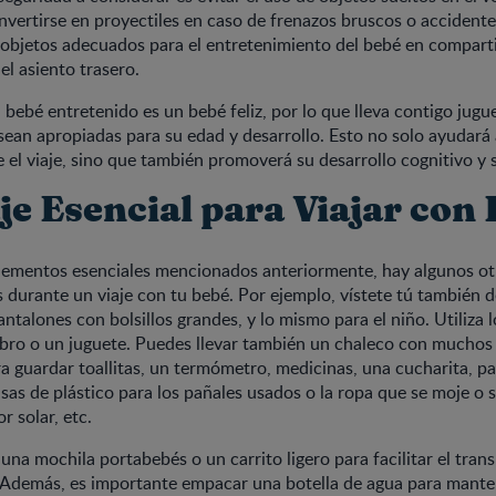
vertirse en proyectiles en caso de frenazos bruscos o accident
s objetos adecuados para el entretenimiento del bebé en compar
el asiento trasero.
bebé entretenido es un bebé feliz, por lo que lleva contigo jugu
sean apropiadas para su edad y desarrollo. Esto no solo ayudará
el viaje, sino que también promoverá su desarrollo cognitivo y s
je Esencial para Viajar con
lementos esenciales mencionados anteriormente, hay algunos otr
s durante un viaje con tu bebé. Por ejemplo, vístete tú también 
talones con bolsillos grandes, y lo mismo para el niño. Utiliza l
ibro o un juguete. Puedes llevar también un chaleco con muchos b
ra guardar toallitas, un termómetro, medicinas, una cucharita, p
sas de plástico para los pañales usados o la ropa que se moje o s
r solar, etc.
 una mochila portabebés o un carrito ligero para facilitar el tra
Además, es importante empacar una botella de agua para mante