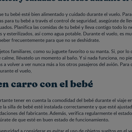
e tu bebé esté bien alimentado y cuidado durante el vuelo. Para 
s para tu bebé a través el control de seguridad, asegúrate de lle
uados. Planifica las comidas de tu bebé y lleva contigo todo lo 
s y esterilizados, así como agua potable. Durante el vuelo, es m
 beber frecuentemente para que no se deshidrate.
jetos familiares, como su juguete favorito o su manta. Si, por lo 
 calme, llévatelo un momento al baño. Y si nada funciona, no pie
s a volver a ver nunca más a los otros pasajeros del avión. Para 
rante el vuelo,
en carro con el bebé
tante tener en cuenta la comodidad del bebé durante el viaje en
 la silla de bebé esté instalada correctamente y que esté ajusta
aciones del fabricante. Además, verifica regularmente el estado
gúrate de que esté en buen estado de funcionamiento.
eguridad a considerar es evitar el uso de objetos sueltos en el v