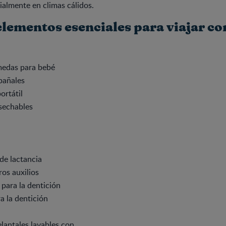
ialmente en climas cálidos.
elementos esenciales para viajar co
medas para bebé
pañales
ortátil
sechables
de lactancia
ros auxilios
 para la dentición
a la dentición
lantales lavables con