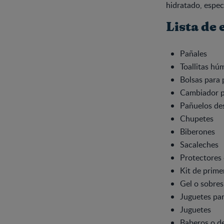
hidratado, espec
Lista de 
Pañales
Toallitas hú
Bolsas para 
Cambiador p
Pañuelos de
Chupetes
Biberones
Sacaleches
Protectores 
Kit de prime
Gel o sobres
Juguetes par
Juguetes
Baberos o de