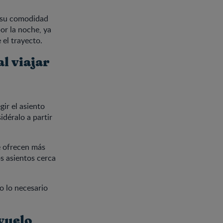
n su comodidad
por la noche, ya
el trayecto.
l viajar
gir el asiento
déralo a partir
e ofrecen más
os asientos cerca
o lo necesario
vuelo