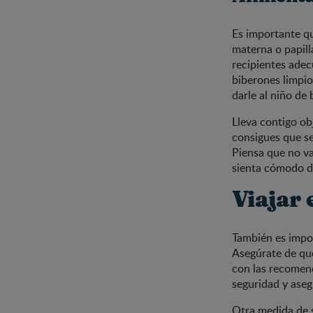
Es importante qu
materna o papilla
recipientes adec
biberones limpio
darle al niño de
Lleva contigo ob
consigues que se
Piensa que no va
sienta cómodo du
Viajar 
También es impor
Asegúrate de que
con las recomend
seguridad y ase
Otra medida de s