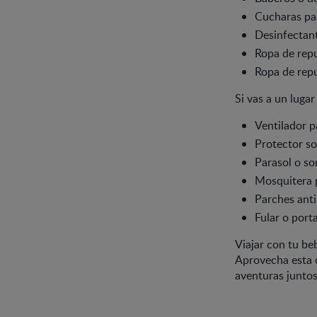
Cucharas pa
Desinfectant
Ropa de repu
Ropa de rep
Si vas a un lugar
Ventilador p
Protector so
Parasol o so
Mosquitera 
Parches ant
Fular o port
Viajar con tu be
Aprovecha esta o
aventuras juntos