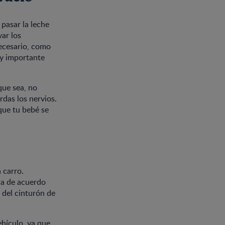
pasar la leche
var los
necesario, como
uy importante
que sea, no
rdas los nervios.
que tu bebé se
 carro.
da de acuerdo
 del cinturón de
ehículo, ya que