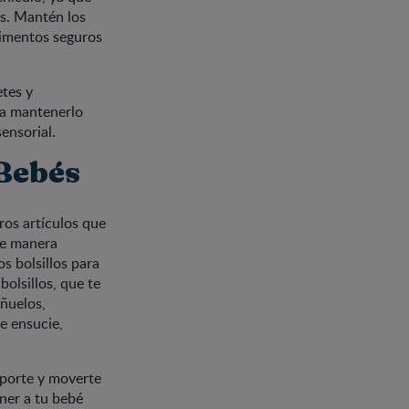
es. Mantén los
timentos seguros
etes y
 a mantenerlo
ensorial.
 Bebés
os artículos que
de manera
os bolsillos para
olsillos, que te
añuelos,
e ensucie,
nsporte y moverte
ner a tu bebé