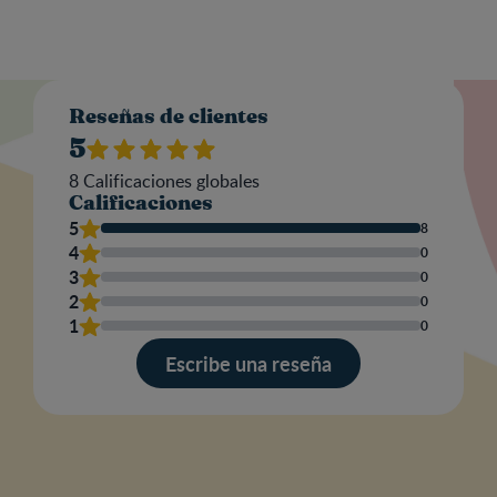
Valo
Reseñas de clientes
5
8
Calificaciones globales
Calificaciones
Nom
5
8
4
0
3
0
2
0
Escr
1
0
una
res
Escribe una reseña