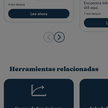
Encuentra inf
4 min lectura
útil aquí.
Lee ahora
7 min lectura
L
Herramientas relacionadas