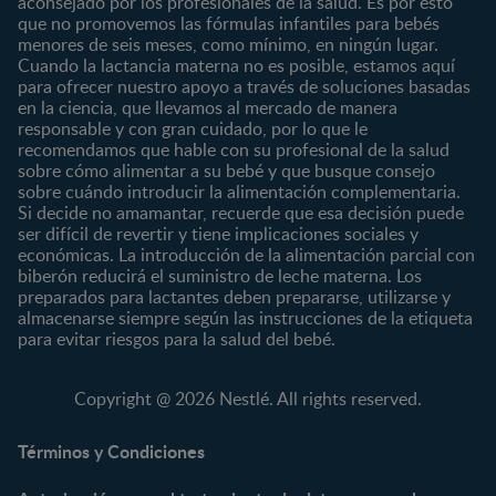
aconsejado por los profesionales de la salud. Es por esto
Nuestros Productos
4 a 6 meses
Paternidad
que no promovemos las fórmulas infantiles para bebés
Nuestras Marcas
menores de seis meses, como mínimo, en ningún lugar.
6 a 8 meses
Vida en familia
Cuando la lactancia materna no es posible, estamos aquí
8 a 12 meses
para ofrecer nuestro apoyo a través de soluciones basadas
12 a 24 meses
en la ciencia, que llevamos al mercado de manera
responsable y con gran cuidado, por lo que le
Desde 2 años
recomendamos que hable con su profesional de la salud
Preescolar
sobre cómo alimentar a su bebé y que busque consejo
sobre cuándo introducir la alimentación complementaria.
Escolar
Si decide no amamantar, recuerde que esa decisión puede
ser difícil de revertir y tiene implicaciones sociales y
Marcas
Productos
económicas. La introducción de la alimentación parcial con
CERELAC®
Cereales Infantiles
biberón reducirá el suministro de leche materna. Los
GERBER®
Compotas y galletas
preparados para lactantes deben prepararse, utilizarse y
almacenarse siempre según las instrucciones de la etiqueta
KLIM®
Fórmulas Infantiles
para evitar riesgos para la salud del bebé.
NAN® 3
Vitaminas y Suplementos
NAN® Comfort 3
Copyright @ 2026 Nestlé. All rights reserved.
NAN® Optipro® 3
NAN® Supreme 3
Términos y Condiciones
NESTOGENO® 3