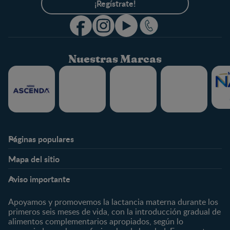
¡Regístrate!
Nuestras Marcas
Páginas populares
Nestlé FamilyNes
Club
Mapa del sitio
Expertos en Nutrición
Beneficios
Etapas
Temas
Preguntas Frecuentes
Inicia Sesión
Aviso importante
Preconcepción
Crecimiento y desarrollo
Contáctanos
Regístrate
Embarazo
Nutrición
Apoyamos y promovemos la lactancia materna durante los
¿Quiénes somos?
Posparto
Salud
primeros seis meses de vida, con la introducción gradual de
alimentos complementarios apropiados, según lo
Marcas y productos
0 a 4 meses
Maternidad