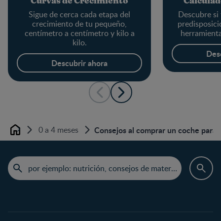
Curvas de Crecimiento
Calculad
Sigue de cerca cada etapa del
Descubre si 
crecimiento de tu pequeño,
predisposici
centímetro a centímetro y kilo a
herramienta
kilo.
Des
Descubrir ahora
0 a 4 meses
Consejos al comprar un coche para
Home