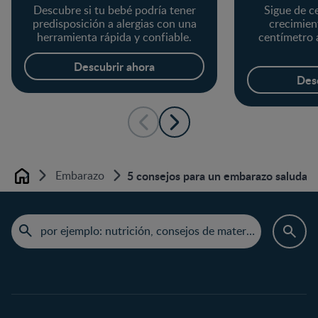
Descubre si tu bebé podría tener
Sigue de c
predisposición a alergias con una
crecimien
herramienta rápida y confiable.
centímetro a
Descubrir ahora
Des
Embarazo
5 consejos para un embarazo saludabl
Home