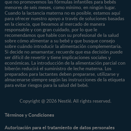
que no promovemos las fórmulas infantiles para bebés
Nuestras Marcas
menores de seis meses, como mínimo, en ningún lugar.
6 a 8 meses
Vida en familia
Cuando la lactancia materna no es posible, estamos aquí
8 a 12 meses
para ofrecer nuestro apoyo a través de soluciones basadas
12 a 24 meses
en la ciencia, que llevamos al mercado de manera
responsable y con gran cuidado, por lo que le
Desde 2 años
recomendamos que hable con su profesional de la salud
Preescolar
sobre cómo alimentar a su bebé y que busque consejo
sobre cuándo introducir la alimentación complementaria.
Escolar
Si decide no amamantar, recuerde que esa decisión puede
ser difícil de revertir y tiene implicaciones sociales y
Marcas
Productos
económicas. La introducción de la alimentación parcial con
CERELAC®
Cereales Infantiles
biberón reducirá el suministro de leche materna. Los
GERBER®
Compotas y galletas
preparados para lactantes deben prepararse, utilizarse y
almacenarse siempre según las instrucciones de la etiqueta
KLIM®
Fórmulas Infantiles
para evitar riesgos para la salud del bebé.
NAN® 3
Vitaminas y Suplementos
NAN® Comfort 3
Copyright @ 2026 Nestlé. All rights reserved.
NAN® Optipro® 3
NAN® Supreme 3
Términos y Condiciones
NESTOGENO® 3
Autorización para el tratamiento de datos personales
NESTUM®