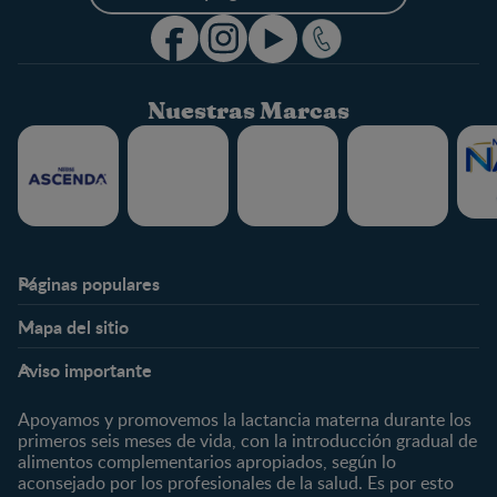
Nuestras Marcas
Páginas populares
Nestlé FamilyNes
Club
Mapa del sitio
Expertos en Nutrición
Beneficios
Etapas
Temas
Preguntas Frecuentes
Inicia Sesión
Aviso importante
Preconcepción
Crecimiento y desarrollo
Contáctanos
Regístrate
Embarazo
Nutrición
Apoyamos y promovemos la lactancia materna durante los
¿Quiénes somos?
Posparto
Salud
primeros seis meses de vida, con la introducción gradual de
alimentos complementarios apropiados, según lo
Marcas y productos
0 a 4 meses
Maternidad
aconsejado por los profesionales de la salud. Es por esto
Nuestros Productos
4 a 6 meses
Paternidad