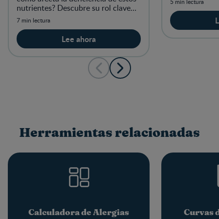
5 min lectura
nutrientes? Descubre su rol clave
para tu salud y la de tu bebé.
L
7 min lectura
Lee ahora
Herramientas relacionadas
Calculadora de Alergias
Curvas 