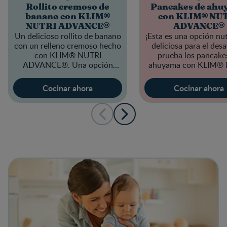
Rollito cremoso de
Pancakes de ahu
banano con KLIM®
con KLIM® NU
NUTRI ADVANCE®
ADVANCE®
Un delicioso rollito de banano
¡Esta es una opción nut
con un relleno cremoso hecho
deliciosa para el des
con
KLIM® NUTRI
prueba los pancake
ADVANCE®
. Una opción
ahuyama con
KLIM® 
dulce y nutritiva.
ADVANCE®
!
Cocinar ahora
Cocinar ahora
View details