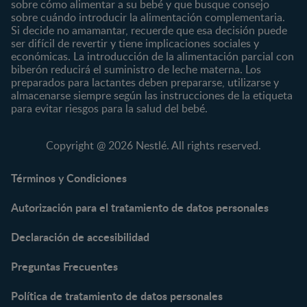
Preescolar
sobre cómo alimentar a su bebé y que busque consejo
sobre cuándo introducir la alimentación complementaria.
Escolar
Si decide no amamantar, recuerde que esa decisión puede
ser difícil de revertir y tiene implicaciones sociales y
Marcas
Productos
económicas. La introducción de la alimentación parcial con
CERELAC®
Cereales Infantiles
biberón reducirá el suministro de leche materna. Los
GERBER®
Compotas y galletas
preparados para lactantes deben prepararse, utilizarse y
almacenarse siempre según las instrucciones de la etiqueta
KLIM®
Fórmulas Infantiles
para evitar riesgos para la salud del bebé.
NAN® 3
Vitaminas y Suplementos
NAN® Comfort 3
Copyright @ 2026 Nestlé. All rights reserved.
NAN® Optipro® 3
NAN® Supreme 3
Términos y Condiciones
NESTOGENO® 3
Autorización para el tratamiento de datos personales
NESTUM®
KLIM® NUTRIADVANCE®
Declaración de accesibilidad
KLIM® Snacks
NESCARE®
Preguntas Frecuentes
Herramientas
Política de tratamiento de datos personales