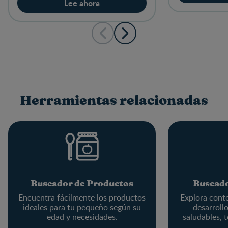
Lee ahora
Herramientas relacionadas
Buscador de Productos
Buscado
Encuentra fácilmente los productos
Explora conte
ideales para tu pequeño según su
desarrollo
edad y necesidades.
saludables, t