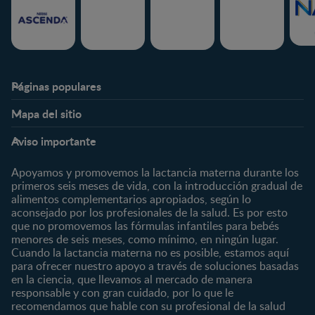
Páginas populares
Nestlé FamilyNes
Club
Mapa del sitio
Expertos en Nutrición
Beneficios
Etapas
Temas
Preguntas Frecuentes
Inicia Sesión
Aviso importante
Preconcepción
Crecimiento y desarrollo
Contáctanos
Regístrate
Embarazo
Nutrición
Apoyamos y promovemos la lactancia materna durante los
¿Quiénes somos?
Posparto
Salud
primeros seis meses de vida, con la introducción gradual de
alimentos complementarios apropiados, según lo
Marcas y productos
0 a 4 meses
Maternidad
aconsejado por los profesionales de la salud. Es por esto
Nuestros Productos
4 a 6 meses
Paternidad
que no promovemos las fórmulas infantiles para bebés
Nuestras Marcas
menores de seis meses, como mínimo, en ningún lugar.
6 a 8 meses
Vida en familia
Cuando la lactancia materna no es posible, estamos aquí
8 a 12 meses
para ofrecer nuestro apoyo a través de soluciones basadas
12 a 24 meses
en la ciencia, que llevamos al mercado de manera
responsable y con gran cuidado, por lo que le
Desde 2 años
recomendamos que hable con su profesional de la salud