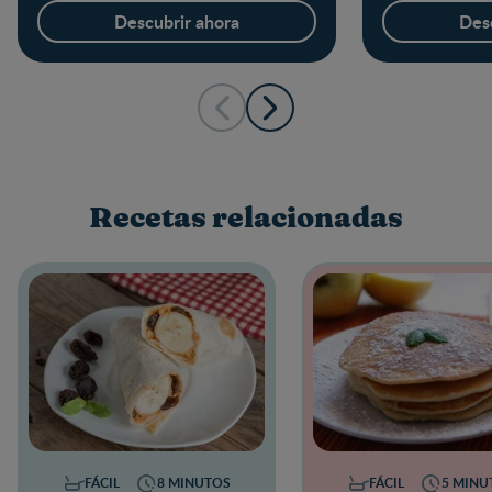
Descubrir ahora
Des
Recetas relacionadas
FÁCIL
8 MINUTOS
FÁCIL
5 MINU