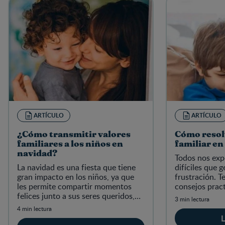
ARTÍCULO
ARTÍCULO
¿Cómo transmitir valores
Cómo resol
familiares a los niños en
familiar en
navidad?
Todos nos exp
La navidad es una fiesta que tiene
difíciles que g
gran impacto en los niños, ya que
frustración. T
les permite compartir momentos
consejos prac
felices junto a sus seres queridos,
enseñar a tus 
3 min lectura
sin mencionar la capacidad de
un conflicto d
4 min lectura
hacerlos reflexionar.
L