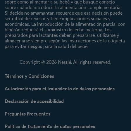
Preescolar
sobre cómo alimentar a su bebé y que busque consejo
sobre cuándo introducir la alimentación complementaria.
Escolar
Si decide no amamantar, recuerde que esa decisión puede
ser difícil de revertir y tiene implicaciones sociales y
Marcas
Productos
económicas. La introducción de la alimentación parcial con
CERELAC®
Cereales Infantiles
biberón reducirá el suministro de leche materna. Los
GERBER®
Compotas y galletas
preparados para lactantes deben prepararse, utilizarse y
almacenarse siempre según las instrucciones de la etiqueta
KLIM®
Fórmulas Infantiles
para evitar riesgos para la salud del bebé.
NAN® 3
Vitaminas y Suplementos
NAN® Comfort 3
Copyright @ 2026 Nestlé. All rights reserved.
NAN® Optipro® 3
NAN® Supreme 3
Términos y Condiciones
NESTOGENO® 3
Autorización para el tratamiento de datos personales
NESTUM®
KLIM® NUTRIADVANCE®
Declaración de accesibilidad
KLIM® Snacks
NESCARE®
Preguntas Frecuentes
Herramientas
Política de tratamiento de datos personales