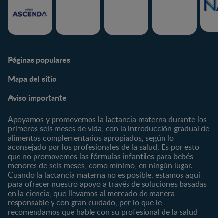
Páginas populares
Nestlé FamilyNes
Club
Mapa del sitio
Expertos en Nutrición
Beneficios
Etapas
Temas
Preguntas Frecuentes
Inicia Sesión
Aviso importante
Preconcepción
Crecimiento y desarrollo
Contáctanos
Regístrate
Embarazo
Nutrición
Apoyamos y promovemos la lactancia materna durante los
¿Quiénes somos?
Posparto
Salud
primeros seis meses de vida, con la introducción gradual de
alimentos complementarios apropiados, según lo
Marcas y productos
0 a 4 meses
Maternidad
aconsejado por los profesionales de la salud. Es por esto
Nuestros Productos
4 a 6 meses
Paternidad
que no promovemos las fórmulas infantiles para bebés
Nuestras Marcas
menores de seis meses, como mínimo, en ningún lugar.
6 a 8 meses
Vida en familia
Cuando la lactancia materna no es posible, estamos aquí
8 a 12 meses
para ofrecer nuestro apoyo a través de soluciones basadas
12 a 24 meses
en la ciencia, que llevamos al mercado de manera
responsable y con gran cuidado, por lo que le
Desde 2 años
recomendamos que hable con su profesional de la salud