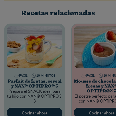
Recetas relacionadas
FÁCIL
10 MINUTOS
FÁCIL
10 MIN
Parfait de frutas, cereal
Mousse de chocola
y NAN® OPTIPRO® 3
fresas y NAN
Prepara el SNACK ideal para
OPTIPRO® 
tu hijo con NAN® OPTIPRO®
El postre perfecto para
3
con NAN® OPTIPR
Cocinar ahora
Cocinar ahora