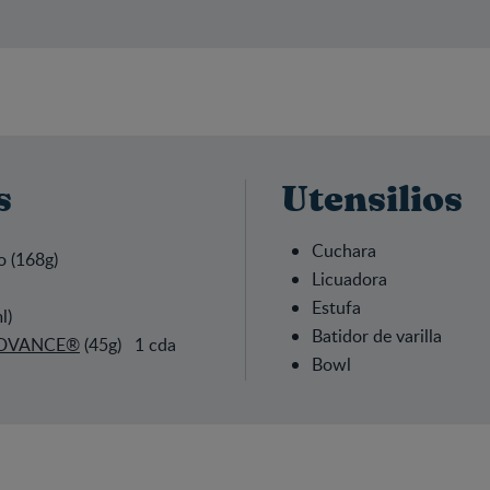
s
Utensilios
Cuchara
 (168g)
Licuadora
Estufa
urt (125ml)
Batidor de varilla
ADVANCE®
(45g) 1 cda
Bowl