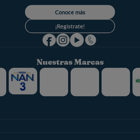
Conoce más
¡Regístrate!
Nuestras Marcas
Club
Marcas y produ
Beneficios
Nuestros Produ
Temas
Marcas
Inicia Sesión
Nuestras Marca