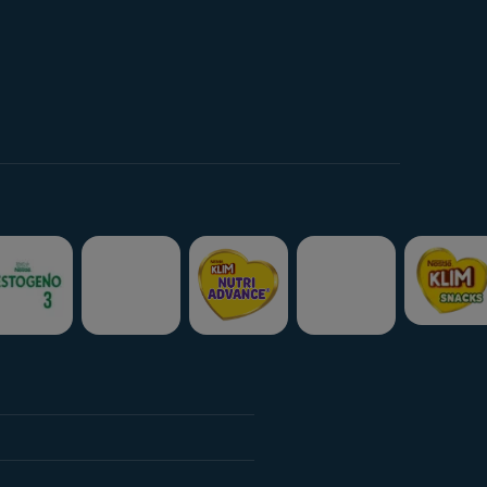
ctos
ctos
s