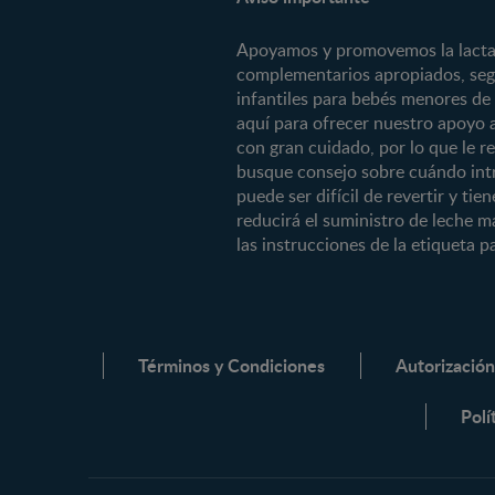
Preconcepción
Contáctanos
Embarazo
Apoyamos y promovemos la lactanc
¿Quiénes somos?
Posparto
complementarios apropiados, segú
infantiles para bebés menores de
0 a 4 meses
aquí para ofrecer nuestro apoyo 
4 a 6 meses
con gran cuidado, por lo que le 
busque consejo sobre cuándo intr
6 a 8 meses
puede ser difícil de revertir y ti
8 a 12 meses
reducirá el suministro de leche m
12 a 24 meses
las instrucciones de la etiqueta pa
Desde 2 años
Preescolar
Escolar
Términos y Condiciones
Autorización
Productos
Polí
Cereales Infantiles
Compotas y galletas