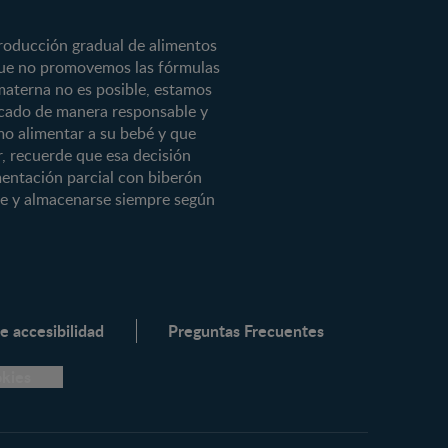
roducción gradual de alimentos
 que no promovemos las fórmulas
materna no es posible, estamos
ercado de manera responsable y
 3
mo alimentar a su bebé y que
, recuerde que esa decisión
® 3
imentación parcial con biberón
 3
rse y almacenarse siempre según
3
ADVANCE®
e accesibilidad
Preguntas Frecuentes
okies