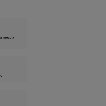
na mezcla
o.