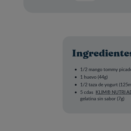
Ingrediente
1/2 mango tommy picado
1 huevo (44g)
1/2 taza de yog
5 cdas
KLIM® NUTRI 
gelatina sin sabor (7g)