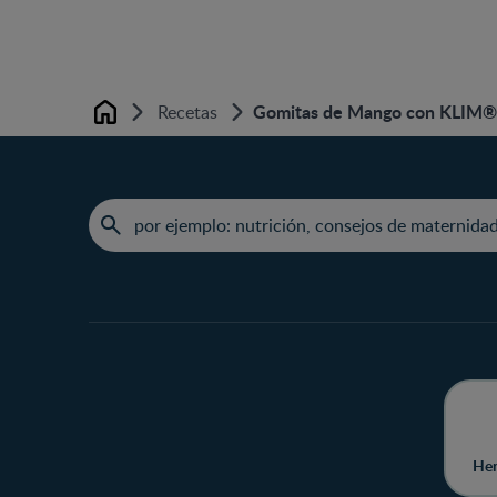
Gomitas de Mango con KLI
Recetas
Home
Her