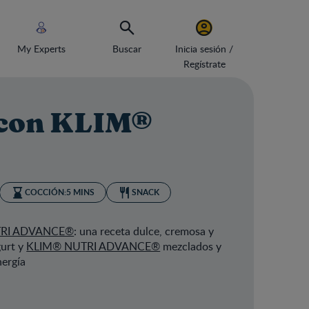
My Experts
Buscar
Inicia sesión /
Regístrate
 con KLIM®
COCCIÓN:
5 MINS
SNACK
RI ADVANCE®
: una receta dulce, cremosa y
gurt y
KLIM® NUTRI ADVANCE®
mezclados y
nergía