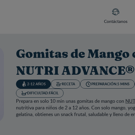
Contáctanos
Gomitas de Mango
NUTRI ADVANCE®
2-12 AÑOS
RECETA
PREPARACIÓN:
5 MINS
DIFICULTAD:
FÁCIL
Prepara en solo 10 min unas gomitas de mango con
NUT
nutritiva para niños de 2 a 12 años. Con solo mango, yo
gelatina, obtienes un snack frutal, saludable y lleno de e