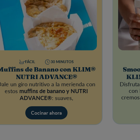
FÁCIL
30 MINUTOS
Muffins de Banano con KLIM®
Smoot
NUTRI ADVANCE®
KLI
ale un giro nutritivo a la merienda con
Disfrut
muffins de banano y
NUTRI
con
estos
cremoso
ADVANCE®
: suaves,
Cocinar ahora