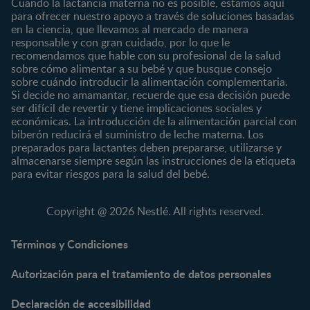
Cuando la lactancia materna no es posible, estamos aquí
8 a 12 meses
para ofrecer nuestro apoyo a través de soluciones basadas
12 a 24 meses
en la ciencia, que llevamos al mercado de manera
responsable y con gran cuidado, por lo que le
Desde 2 años
recomendamos que hable con su profesional de la salud
Preescolar
sobre cómo alimentar a su bebé y que busque consejo
sobre cuándo introducir la alimentación complementaria.
Escolar
Si decide no amamantar, recuerde que esa decisión puede
ser difícil de revertir y tiene implicaciones sociales y
Marcas
Productos
económicas. La introducción de la alimentación parcial con
CERELAC®
Cereales Infantiles
biberón reducirá el suministro de leche materna. Los
GERBER®
Compotas y galletas
preparados para lactantes deben prepararse, utilizarse y
almacenarse siempre según las instrucciones de la etiqueta
KLIM®
Fórmulas Infantiles
para evitar riesgos para la salud del bebé.
NAN® 3
Vitaminas y Suplementos
NAN® Comfort 3
Copyright @ 2026 Nestlé. All rights reserved.
NAN® Optipro® 3
NAN® Supreme 3
Términos y Condiciones
NESTOGENO® 3
Autorización para el tratamiento de datos personales
NESTUM®
KLIM® NUTRIADVANCE®
Declaración de accesibilidad