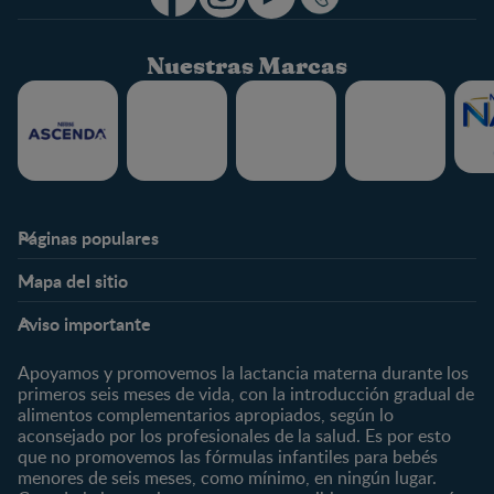
Nuestras Marcas
Páginas populares
Nestlé FamilyNes
Club
Mapa del sitio
Expertos en Nutrición
Beneficios
Etapas
Temas
Preguntas Frecuentes
Inicia Sesión
Aviso importante
Preconcepción
Crecimiento y desarrollo
Contáctanos
Regístrate
Embarazo
Nutrición
Apoyamos y promovemos la lactancia materna durante los
¿Quiénes somos?
Posparto
Salud
primeros seis meses de vida, con la introducción gradual de
alimentos complementarios apropiados, según lo
Marcas y productos
0 a 4 meses
Maternidad
aconsejado por los profesionales de la salud. Es por esto
Nuestros Productos
4 a 6 meses
Paternidad
que no promovemos las fórmulas infantiles para bebés
Nuestras Marcas
menores de seis meses, como mínimo, en ningún lugar.
6 a 8 meses
Vida en familia